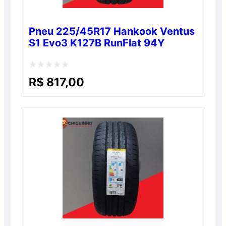
Pneu 225/45R17 Hankook Ventus
S1 Evo3 K127B RunFlat 94Y
Avaliação
R$
817,00
0
de
5