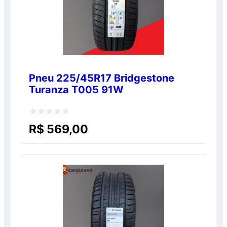
Pneu 225/45R17 Bridgestone
Turanza T005 91W
Avaliação
R$
569,00
0
de
5