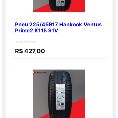
Pneu 225/45R17 Hankook Ventus
Prime2 K115 91V
Avaliação
R$
427,00
0
de
5