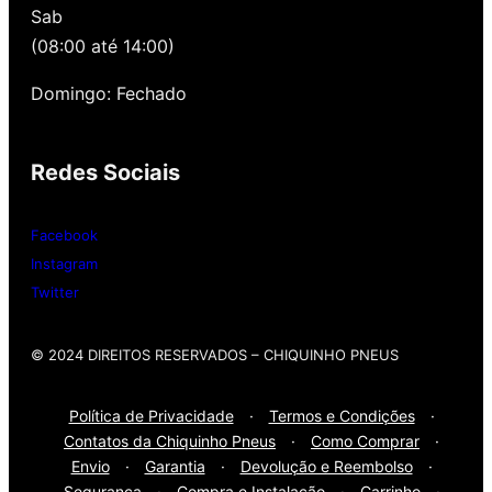
Sab
alinhamento grátis para você. Além disso,
nossa loja possui grande parceria com a
(08:00 até 14:00)
Gutierrez Pneus e Autocenter São Paulo
Domingo: Fechado
Então, entre em contato onde desejar:
Redes Sociais
Whatsap
: (11) 3588-4540
Telefone Fixo:
(11) 3588-4540
Facebook
Instagram
Twitter
© 2024 DIREITOS RESERVADOS​ – CHIQUINHO PNEUS
Política de Privacidade
·
Termos e Condições
·
Contatos da Chiquinho Pneus
·
Como Comprar
·
Envio
·
Garantia
·
Devolução e Reembolso
·
Segurança
·
Compra e Instalação
·
Carrinho
·