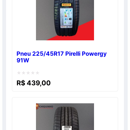
Pneu 225/45R17 Pirelli Powergy
91W
Avaliação
R$
439,00
0
de
5