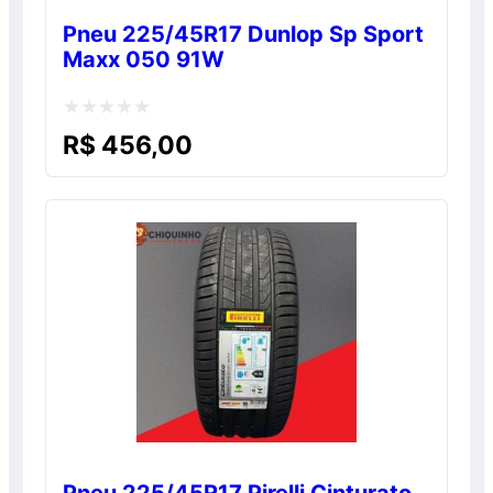
Pneu 225/45R17 Dunlop Sp Sport
Maxx 050 91W
Avaliação
R$
456,00
0
de
5
Pneu 225/45R17 Pirelli Cinturato