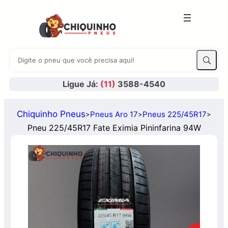
Ligue Já:
(11)
3588-4540
Chiquinho Pneus
Pneus Aro 17
Pneus 225/45R17
>
>
>
Pneu 225/45R17 Fate Eximia Pininfarina 94W