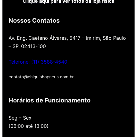
Clique aqui para ver fotos da loja física
Nossos Contatos
Av. Eng. Caetano Álvares, 5417 – Imirim, São Paulo
– SP, 02413-100
Telefone: (11) 3588-4540
contato@chiquinhopneus.com.br
Chiquinho Pneus é Padrão
Europeu de qualidade!
Horários de Funcionamento
Temos uma loja novinha, com os melhores
Seg – Sex
preços de São Paulo, alertamos por SMS
(08:00 até 18:00)
quando você precisa voltar para revisar,
oferecemos revisão, balanceamento e