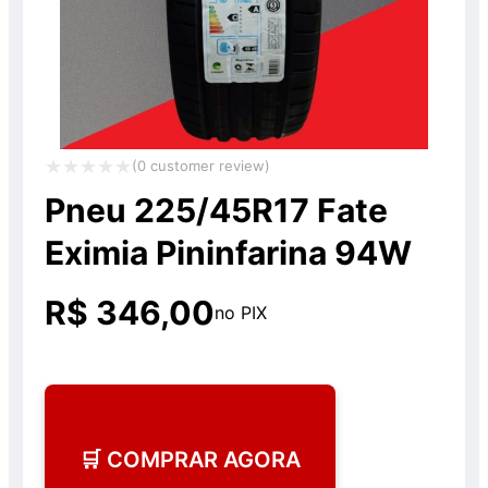
(
0
customer review)
Avaliação
Pneu 225/45R17 Fate
0
Eximia Pininfarina 94W
de
5
R$
346,00
no PIX
🛒 COMPRAR AGORA