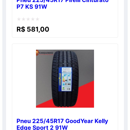
P7 KS 91W
Avaliação
R$
581,00
0
de
5
Pneu 225/45R17 GoodYear Kelly
Edge Sport 2 91W