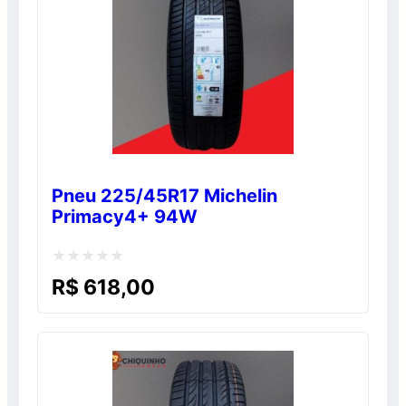
Pneu 225/45R17 Michelin
Primacy4+ 94W
Avaliação
R$
618,00
0
de
5