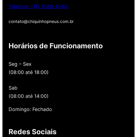
Telefone: (11) 3588-4540
contato@chiquinhopneus.com.br
Chiquinho Pneus é
Horários de Funcionamento
Padrão Europeu de
qualidade!
Seg – Sex
(08:00 até 18:00)
Temos uma loja novinha, com os melhores
preços de São Paulo, alertamos por SMS
Sab
quando você precisa voltar para revisar,
oferecemos revisão, balanceamento e
(08:00 até 14:00)
alinhamento grátis para você. Além disso,
nossa loja possui grande parceria com a
Domingo: Fechado
Gutierrez Pneus e Autocenter São Paulo
Redes Sociais
Então, entre em contato onde desejar: