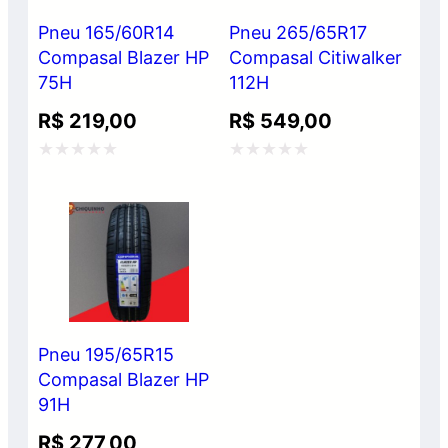
Pneu 165/60R14
Pneu 265/65R17
Compasal Blazer HP
Compasal Citiwalker
75H
112H
R$
219,00
R$
549,00
Avaliação
Avaliação
0
0
de
de
5
5
Pneu 195/65R15
Compasal Blazer HP
91H
R$
277,00