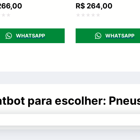
66,00
R$
264,00
ação
Avaliação
0
WHATSAPP
WHATSAPP
de
5
hatbot para escolher: Pne