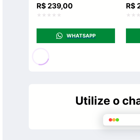
R$
239,00
R$
2
Avaliação
Avali
0
0
WHATSAPP
de
de
5
5
Utilize o c