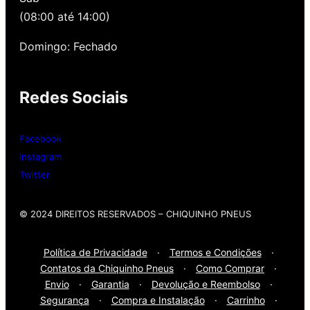
oferecemos revisão, balanceamento e
(08:00 até 14:00)
alinhamento grátis para você. Além disso,
nossa loja possui grande parceria com a
Domingo: Fechado
Gutierrez Pneus e Autocenter São Paulo
Redes Sociais
Então, entre em contato onde desejar:
Whatsap
: (11) 3588-4540
Facebook
Telefone Fixo:
(11) 3588-4540
Instagram
Twitter
© 2024 DIREITOS RESERVADOS​ – CHIQUINHO PNEUS
Política de Privacidade
·
Termos e Condições
·
Contatos da Chiquinho Pneus
·
Como Comprar
·
Envio
·
Garantia
·
Devolução e Reembolso
·
Segurança
·
Compra e Instalação
·
Carrinho
·