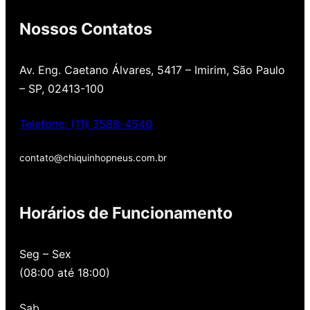
Nossos Contatos
Av. Eng. Caetano Álvares, 5417 – Imirim, São Paulo
– SP, 02413-100
Telefone: (11) 3588-4540
contato@chiquinhopneus.com.br
Chiquinho Pneus é
Horários de Funcionamento
Padrão Europeu de
qualidade!
Seg – Sex
(08:00 até 18:00)
Temos uma loja novinha, com os melhores
preços de São Paulo, alertamos por SMS
Sab
quando você precisa voltar para revisar,