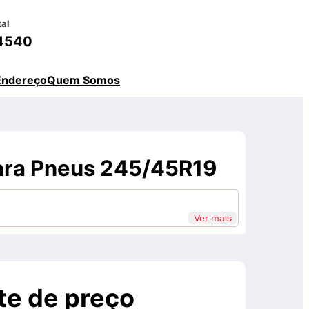
tal
4540
Endereço
Quem Somos
ara Pneus 245/45R19
Ver mais
te de preço