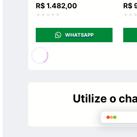
R$
1.482,00
R$
9
Avaliação
Avali
0
0
WHATSAPP
de
de
5
5
Utilize o c