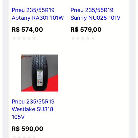
Pneu 235/55R19
Pneu 235/55R19
Aptany RA301 101W
Sunny NU025 101V
R$
574,00
R$
579,00
Avaliação
Avaliação
0
0
de
de
5
5
Pneu 235/55R19
Westlake SU318
105V
R$
590,00