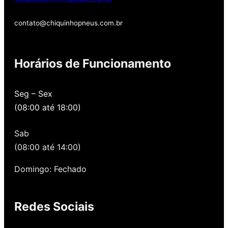
contato@chiquinhopneus.com.br
Chiquinho Pneus é
Horários de Funcionamento
Padrão Europeu de
qualidade!
Seg – Sex
(08:00 até 18:00)
Temos uma loja novinha, com os melhores
preços de São Paulo, alertamos por SMS
Sab
quando você precisa voltar para revisar,
oferecemos revisão, balanceamento e
(08:00 até 14:00)
alinhamento grátis para você. Além disso,
nossa loja possui grande parceria com a
Domingo: Fechado
Gutierrez Pneus e Autocenter São Paulo
Redes Sociais
Então, entre em contato onde desejar: