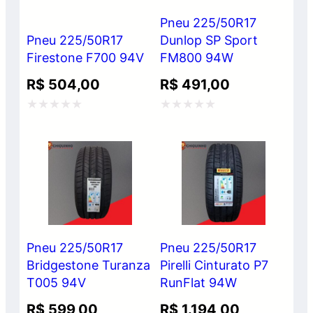
Pneu 225/50R17
Pneu 225/50R17
Dunlop SP Sport
Firestone F700 94V
FM800 94W
R$
504,00
R$
491,00
Avaliação
Avaliação
0
0
de
de
5
5
Pneu 225/50R17
Pneu 225/50R17
Bridgestone Turanza
Pirelli Cinturato P7
T005 94V
RunFlat 94W
R$
599,00
R$
1.194,00