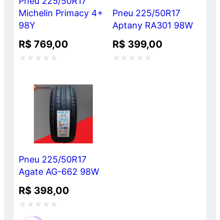
Pneu 225/50R17
Michelin Primacy 4+
Pneu 225/50R17
98Y
Aptany RA301 98W
R$
769,00
R$
399,00
Avaliação
Avaliação
0
0
de
de
5
5
Pneu 225/50R17
Agate AG-662 98W
R$
398,00
Avaliação