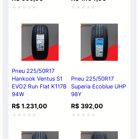
Avaliação
Avaliação
0
0
de
de
5
5
Pneu 225/50R17
Hankook Ventus S1
Pneu 225/50R17
EVO2 Run Flat K117B
Superia Ecoblue UHP
94W
98Y
R$
1.231,00
R$
392,00
Avaliação
Avaliação
0
0