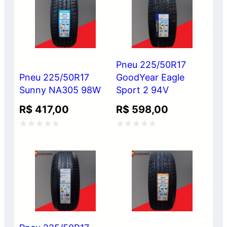
de
de
5
5
Pneu 225/50R17
Pneu 225/50R17
GoodYear Eagle
Sunny NA305 98W
Sport 2 94V
R$
417,00
R$
598,00
Avaliação
Avaliação
0
0
de
de
5
5