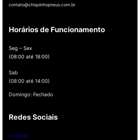
contato@chiquinhopneus.com.br
Chiquinho Pneus é
Horários de Funcionamento
Padrão Europeu de
qualidade!
Seg – Sex
(08:00 até 18:00)
Temos uma loja novinha, com os melhores
preços de São Paulo, alertamos por SMS
Sab
quando você precisa voltar para revisar,
oferecemos revisão, balanceamento e
(08:00 até 14:00)
alinhamento grátis para você. Além disso,
nossa loja possui grande parceria com a
Domingo: Fechado
Gutierrez Pneus e Autocenter São Paulo
Redes Sociais
Então, entre em contato onde desejar:
Whatsap
: (11) 3588-4540
Facebook
Telefone Fixo:
(11) 3588-4540