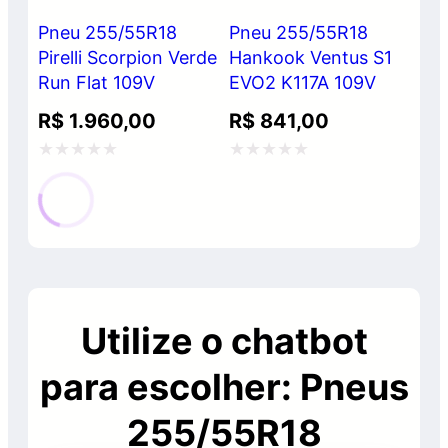
Pneu 255/55R18
Pneu 255/55R18
Pirelli Scorpion Verde
Hankook Ventus S1
Run Flat 109V
EVO2 K117A 109V
R$
1.960,00
R$
841,00
Avaliação
Avaliação
0
0
de
de
5
5
Utilize o chatbot
para escolher: Pneus
255/55R18