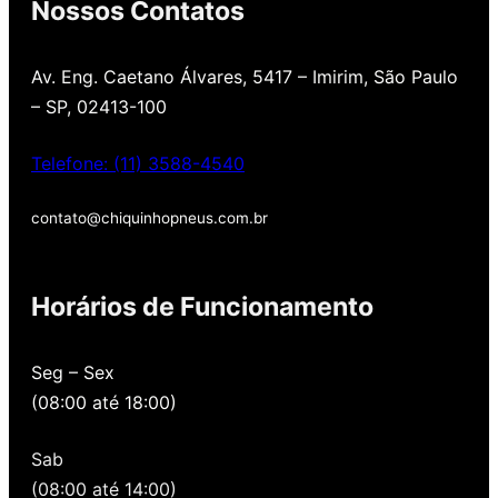
Nossos Contatos
Av. Eng. Caetano Álvares, 5417 – Imirim, São Paulo
– SP, 02413-100
Telefone: (11) 3588-4540
contato@chiquinhopneus.com.br
Chiquinho Pneus é
Horários de Funcionamento
Padrão Europeu de
qualidade!
Seg – Sex
(08:00 até 18:00)
Temos uma loja novinha, com os melhores
preços de São Paulo, alertamos por SMS
Sab
quando você precisa voltar para revisar,
oferecemos revisão, balanceamento e
(08:00 até 14:00)