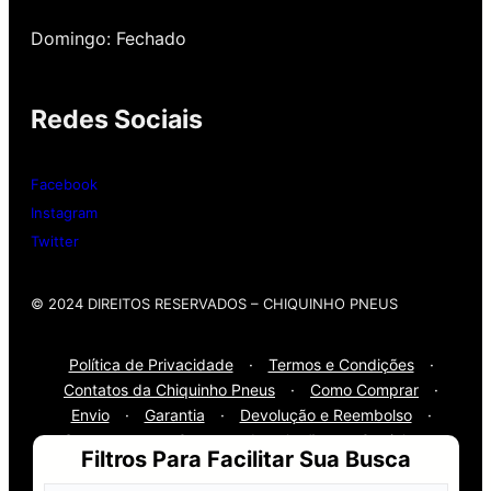
alinhamento grátis para você. Além disso,
nossa loja possui grande parceria com a
Domingo: Fechado
Gutierrez Pneus e Autocenter São Paulo
Redes Sociais
Então, entre em contato onde desejar:
Whatsap
: (11) 3588-4540
Facebook
Telefone Fixo:
(11) 3588-4540
Instagram
Twitter
© 2024 DIREITOS RESERVADOS​ – CHIQUINHO PNEUS
Política de Privacidade
·
Termos e Condições
·
Contatos da Chiquinho Pneus
·
Como Comprar
·
Envio
·
Garantia
·
Devolução e Reembolso
·
Segurança
·
Compra e Instalação
·
Carrinho
·
Filtros Para Facilitar Sua Busca
Finalizar Pedido