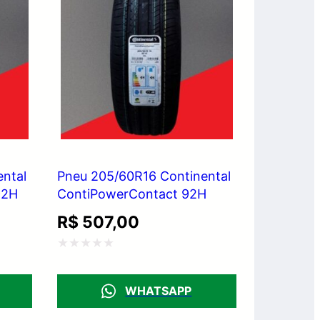
ntal
Pneu 205/60R16 Continental
92H
ContiPowerContact 92H
R$
507,00
Avaliação
0
WHATSAPP
de