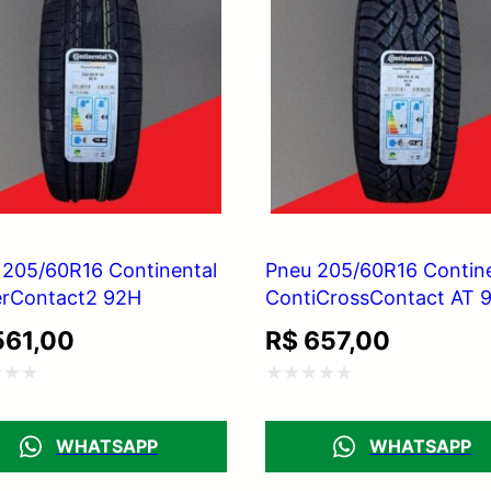
 205/60R16 Continental
Pneu 205/60R16 Contine
rContact2 92H
ContiCrossContact AT 
61,00
R$
657,00
ação
Avaliação
0
WHATSAPP
WHATSAPP
de