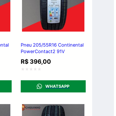
ntal
Pneu 205/55R16 Continental
PowerContact2 91V
R$
396,00
Avaliação
0
WHATSAPP
de
5