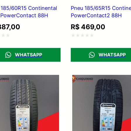
 185/60R15 Continental
Pneu 185/65R15 Contine
iPowerContact 88H
PowerContact2 88H
87,00
R$
469,00
ação
Avaliação
0
WHATSAPP
WHATSAPP
de
5