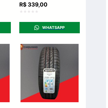
R$
339,00
Avaliação
0
WHATSAPP
de
5