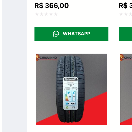
R$
366,00
R$
3
Avaliação
Avali
0
0
WHATSAPP
de
de
5
5