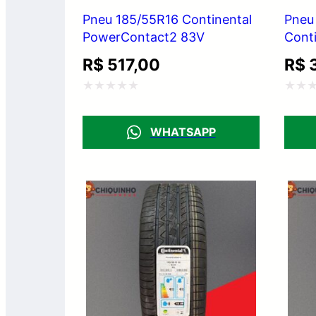
Pneu 185/55R16 Continental
Pneu
PowerContact2 83V
Cont
R$
517,00
R$
3
Avaliação
Avali
0
0
WHATSAPP
de
de
5
5