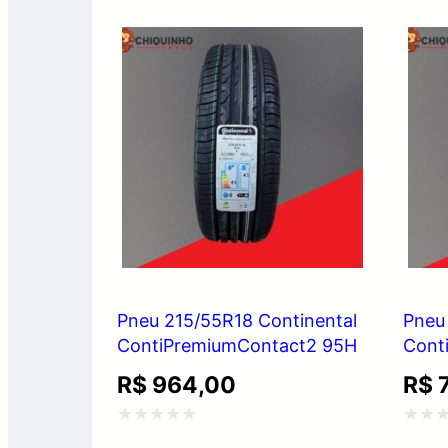
5
5
Pneu 215/55R18 Continental
Pneu
ContiPremiumContact2 95H
Cont
R$
964,00
R$
7
Avaliação
Avali