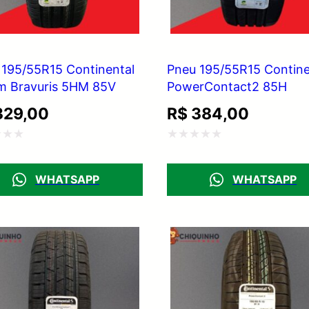
 195/55R15 Continental
Pneu 195/55R15 Contine
m Bravuris 5HM 85V
PowerContact2 85H
29,00
R$
384,00
ação
Avaliação
0
WHATSAPP
WHATSAPP
de
5