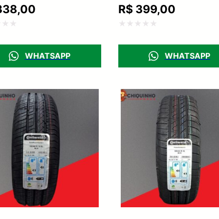
38,00
R$
399,00
ação
Avaliação
0
WHATSAPP
WHATSAPP
de
5