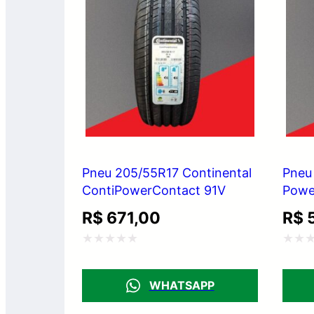
Pneu 205/55R17 Continental
Pneu
ContiPowerContact 91V
Powe
R$
671,00
R$
5
Avaliação
Avali
0
0
WHATSAPP
de
de