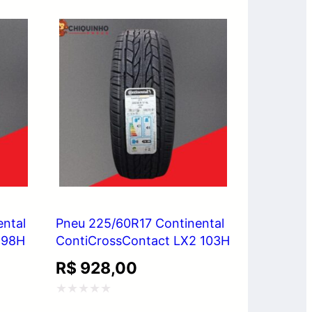
5
ntal
Pneu 225/60R17 Continental
 98H
ContiCrossContact LX2 103H
R$
928,00
Avaliação