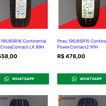
 195/60R16 Continental
Pneu 195/65R15 Contine
iCrossContact LX 89H
PowerContact2 91H
58,00
R$
478,00
ação
Avaliação
0
WHATSAPP
WHATSAPP
de
5