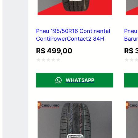
Pneu 195/50R16 Continental
Pneu
ContiPowerContact2 84H
Baru
R$
499,00
R$
3
Avaliação
Avali
0
0
WHATSAPP
de
de
5
5