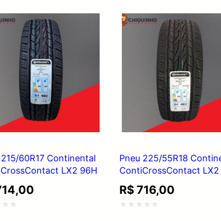
5
 215/60R17 Continental
Pneu 225/55R18 Contine
iCrossContact LX2 96H
ContiCrossContact LX2
14,00
R$
716,00
ação
Avaliação