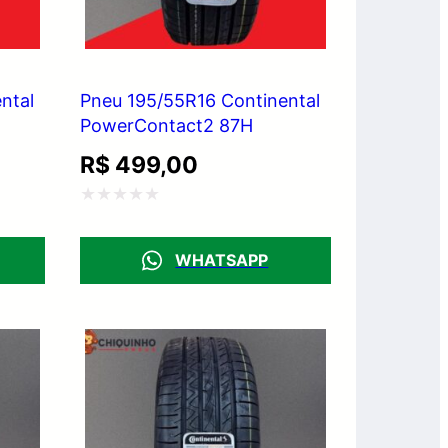
ntal
Pneu 195/55R16 Continental
PowerContact2 87H
R$
499,00
Avaliação
0
WHATSAPP
de
5