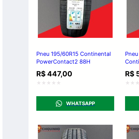
Pneu 195/60R15 Continental
Pneu
PowerContact2 88H
Cont
R$
447,00
R$
5
Avaliação
Avali
0
0
WHATSAPP
de
de
5
5