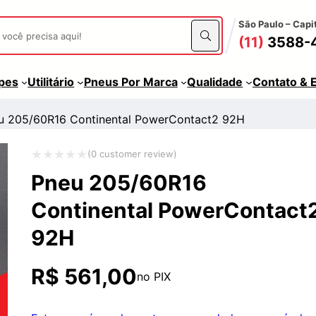
São Paulo – Capi
(11)
3588-
apes
Utilitário
Pneus Por Marca
Qualidade
Contato & 
u 205/60R16 Continental PowerContact2 92H
(
0
customer review)
Avaliação
Pneu 205/60R16
0
Continental PowerContact
de
92H
5
R$
561,00
no PIX