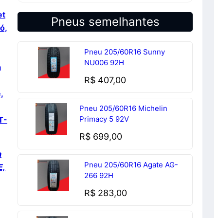
et
Pneus semelhantes
ó,
Pneu 205/60R16 Sunny
NU006 92H
a
R$
407,00
,
Pneu 205/60R16 Michelin
Primacy 5 92V
T-
R$
699,00
a
Pneu 205/60R16 Agate AG-
E,
266 92H
R$
283,00