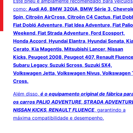
Este pneu é amplamente recomendado para veículos
como:
Audi A6, BMW 320iA, BMW Série 3, Chevrol
Spin, Citroën AirCross, Citroën C4 Cactus, Fiat Dobl
Fiat Dobló Adventure, Fiat Idea Adventure, Fiat Palio
Weekend, Fiat Strada Adventure, Ford Ecosport,
Honda Accord, Hyundai Elantra, Hyundai Sonata, Ki
Cerato, Kia Magentis, Mitsubishi Lancer, Nissan
Kicks, Peugeot 2008, Peugeot 407, Renault Fluence
Subaru Legacy, Suzuki Scross, Suzuki SX4,
Volkswagen Jetta, Volkswagen Nivus, Volkswagen 
Cross.
Além disso,
é o equipamento original de fábrica par
os carros PALIO ADVENTURE, STRADA ADVENTUR
NISSAN KICKS, RENAULT FLUENCE
, garantindo a
máxima compatibilidade e desempenho.