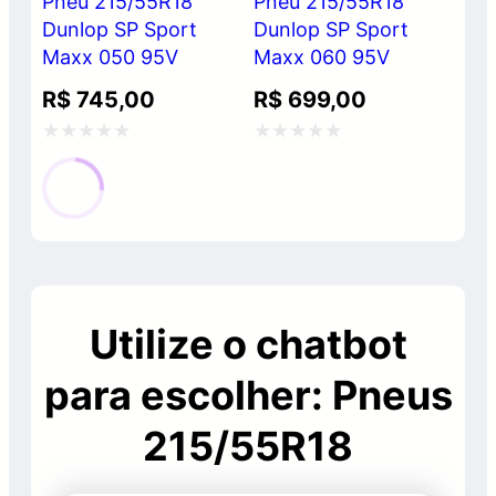
Pneu 215/55R18
Pneu 215/55R18
Dunlop SP Sport
Dunlop SP Sport
Maxx 050 95V
Maxx 060 95V
R$
745,00
R$
699,00
Avaliação
Avaliação
0
0
de
de
5
5
Utilize o chatbot
para escolher: Pneus
215/55R18