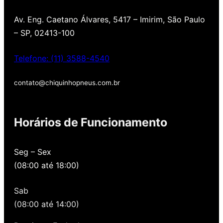
Av. Eng. Caetano Álvares, 5417 – Imirim, São Paulo
– SP, 02413-100
Telefone: (11) 3588-4540
contato@chiquinhopneus.com.br
Chiquinho Pneus é
Horários de Funcionamento
Padrão Europeu de
qualidade!
Seg – Sex
(08:00 até 18:00)
Temos uma loja novinha, com os melhores
preços de São Paulo, alertamos por SMS
Sab
quando você precisa voltar para revisar,
oferecemos revisão, balanceamento e
(08:00 até 14:00)
alinhamento grátis para você. Além disso,