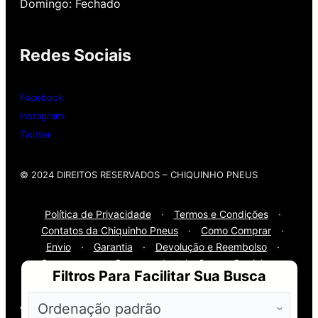
nossa loja possui grande parceria com a
Domingo: Fechado
Gutierrez Pneus e Autocenter São Paulo
Redes Sociais
Então, entre em contato onde desejar:
Whatsap
: (11) 3588-4540
Facebook
Telefone Fixo:
(11) 3588-4540
Instagram
Twitter
© 2024 DIREITOS RESERVADOS​ – CHIQUINHO PNEUS
Política de Privacidade
·
Termos e Condições
·
Contatos da Chiquinho Pneus
·
Como Comprar
·
Envio
·
Garantia
·
Devolução e Reembolso
·
Segurança
·
Compra e Instalação
·
Carrinho
·
Filtros Para Facilitar Sua Busca
Finalizar Pedido
A Melhor Loja de Pneus em São Paulo!