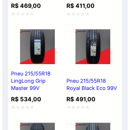
R$
469,00
R$
411,00
Avaliação
Avaliação
0
0
de
de
5
5
Pneu 215/55R18
LingLong Grip
Pneu 215/55R18
Master 99V
Royal Black Eco 99V
R$
534,00
R$
491,00
Avaliação
Avaliação
0
0