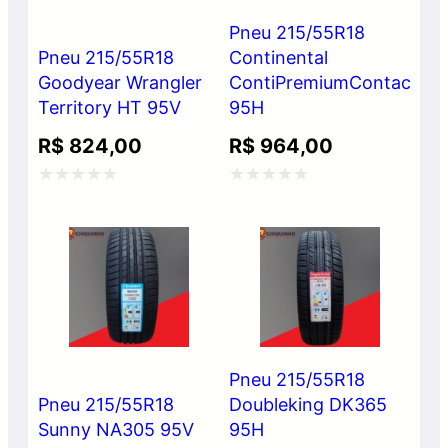
Pneu 215/55R18
Pneu 215/55R18
Continental
Goodyear Wrangler
ContiPremiumContact2
Territory HT 95V
95H
R$
824,00
R$
964,00
Avaliação
Avaliação
0
0
de
de
5
5
Pneu 215/55R18
Pneu 215/55R18
Doubleking DK365
Sunny NA305 95V
95H