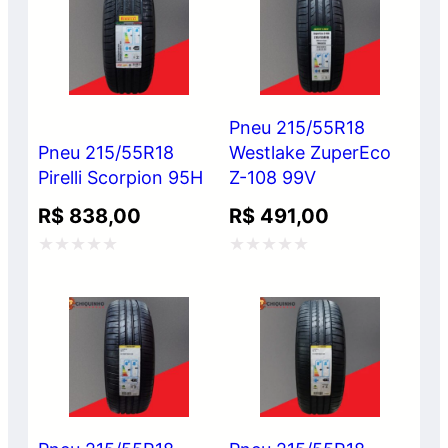
de
de
5
5
Pneu 215/55R18
Pneu 215/55R18
Westlake ZuperEco
Pirelli Scorpion 95H
Z-108 99V
R$
838,00
R$
491,00
Avaliação
Avaliação
0
0
de
de
5
5