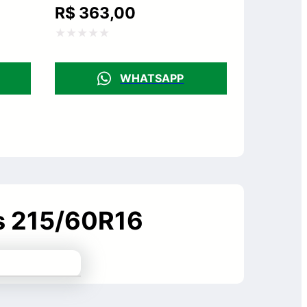
R$
363,00
Avaliação
0
WHATSAPP
de
5
us 215/60R16