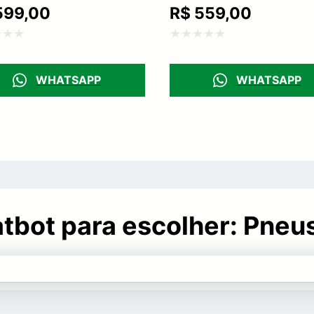
99,00
R$
559,00
ação
Avaliação
0
WHATSAPP
WHATSAPP
de
5
hatbot para escolher: Pne