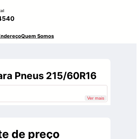
tal
4540
Endereço
Quem Somos
ara Pneus 215/60R16
Ver mais
e de preço