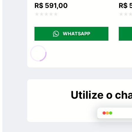
R$
591,00
R$
5
Avaliação
Avali
0
0
WHATSAPP
de
de
5
5
Utilize o c