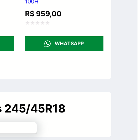
100H
R$
959,00
Avaliação
0
WHATSAPP
de
5
us 245/45R18