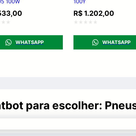
5 100W
100Y
33,00
R$
1.202,00
ação
Avaliação
0
WHATSAPP
WHATSAPP
de
5
hatbot para escolher: Pne