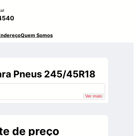
tal
4540
Endereço
Quem Somos
ara Pneus 245/45R18
Ver mais
te de preço