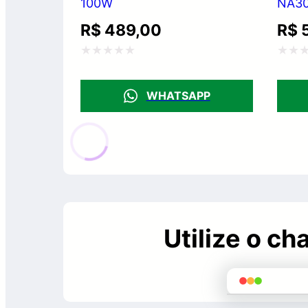
100W
NA30
R$
489,00
R$
5
Avaliação
Avali
0
0
WHATSAPP
de
de
5
5
Utilize o c