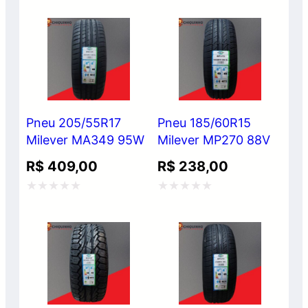
0
0
de
de
5
5
Pneu 205/55R17
Pneu 185/60R15
Milever MA349 95W
Milever MP270 88V
R$
409,00
R$
238,00
Avaliação
Avaliação
0
0
de
de
5
5