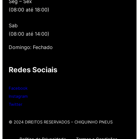
Seg – Sex
(08:00 até 18:00)
Temos uma loja novinha, com os melhores
preços de São Paulo, alertamos por SMS
Sab
quando você precisa voltar para revisar,
oferecemos revisão, balanceamento e
(08:00 até 14:00)
alinhamento grátis para você. Além disso,
nossa loja possui grande parceria com a
Domingo: Fechado
Gutierrez Pneus e Autocenter São Paulo
Redes Sociais
Então, entre em contato onde desejar:
Whatsap
: (11) 3588-4540
Facebook
Telefone Fixo:
(11) 3588-4540
Instagram
Twitter
© 2024 DIREITOS RESERVADOS​ – CHIQUINHO PNEUS