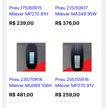
Pneu 175/60R15
Pneu 215/50R17
Milever MP270 81H
Milever MA349 95W
R$
239,00
R$
376,00
Avaliação
Avaliação
0
0
de
de
5
5
Pneu 235/70R16
Pneu 205/55R16
Milever MU069 106H
Milever MP270 91V
R$
481,00
R$
259,00
Avaliação
Avaliação