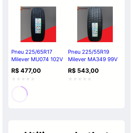
0
0
de
de
5
5
Pneu 225/65R17
Pneu 225/55R19
Milever MU074 102V
Milever MA349 99V
R$
477,00
R$
543,00
Avaliação
Avaliação
0
0
de
de
5
5