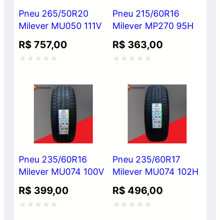
Pneu 265/50R20
Pneu 215/60R16
Milever MU050 111V
Milever MP270 95H
R$
757,00
R$
363,00
Avaliação
Avaliação
0
0
de
de
5
5
Pneu 235/60R16
Pneu 235/60R17
Milever MU074 100V
Milever MU074 102H
R$
399,00
R$
496,00
Avaliação
Avaliação