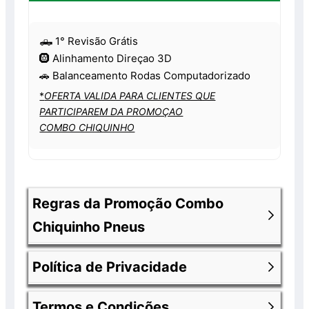
🛻 1° Revisão Grátis
🛞 Alinhamento Direçao 3D
🚗 Balanceamento Rodas Computadorizado
*
OFERTA VALIDA PARA CLIENTES QUE
PARTICIPAREM DA PROMOÇAO
COMBO CHIQUINHO
Regras da Promoção Combo
Chiquinho Pneus
Política de Privacidade
Os produtos anunciados fazem parte de
uma promoção e encontram-se com 30%
Termos e Condições