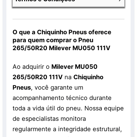
de desconto já aplicado. Os valores
Nossa política de privacidade você
anunciados com os descontos são válidos
consegue encontrar entrado na página
exclusivamente para clientes que
Política de Privacidade da Chiquinho
Você consegue ver
termos e condições
comprarem os pneus em nossa loja e que
Pneus
.
da chiquinho pneus
acessando o link
O que a Chiquinho Pneus oferece
realizem os serviços de montagem,
anterior.
para quem comprar o Pneu
balanceamento e alinhamento, os quais
265/50R20 Milever MU050 111V
serão cobrados à parte. Os pneus
também são vendidos separadamente e
Ao adquirir o
Milever MU050
sem a realização do serviço, pelo preço
normal, sem o desconto. Promoção válida
265/50R20 111V
na
Chiquinho
enquanto durarem os estoques. Consulte!
Pneus
, você garante um
acompanhamento técnico durante
toda a vida útil do pneu. Nossa equipe
de especialistas monitora
regularmente a integridade estrutural,