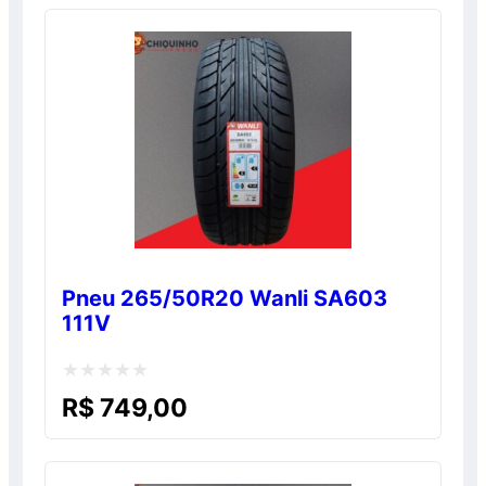
de
5
Pneu 265/50R20 Wanli SA603
111V
Avaliação
R$
749,00
0
de