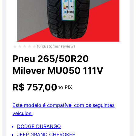
(
0
customer review)
Avaliação
Pneu 265/50R20
0
Milever MU050 111V
de
5
R$
757,00
no PIX
Este modelo é compatível com os seguintes
veículos:
DODGE DURANGO
JEEP GRAND CHEROKEE