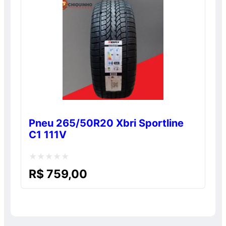
5
Pneu 265/50R20 Xbri Sportline
C1 111V
Avaliação
R$
759,00
0
de
5