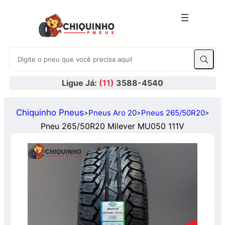
Ligue Já:
(11)
3588-4540
Chiquinho Pneus
Pneus Aro 20
Pneus 265/50R20
>
>
>
Pneu 265/50R20 Milever MU050 111V