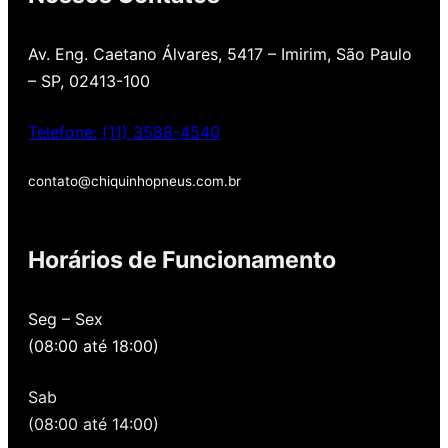
Av. Eng. Caetano Álvares, 5417 – Imirim, São Paulo
– SP, 02413-100
Telefone: (11) 3588-4540
contato@chiquinhopneus.com.br
Chiquinho Pneus é
Horários de Funcionamento
Padrão Europeu de
qualidade!
Seg – Sex
(08:00 até 18:00)
Temos uma loja novinha, com os melhores
preços de São Paulo, alertamos por SMS
Sab
quando você precisa voltar para revisar,
oferecemos revisão, balanceamento e
(08:00 até 14:00)
alinhamento grátis para você. Além disso,