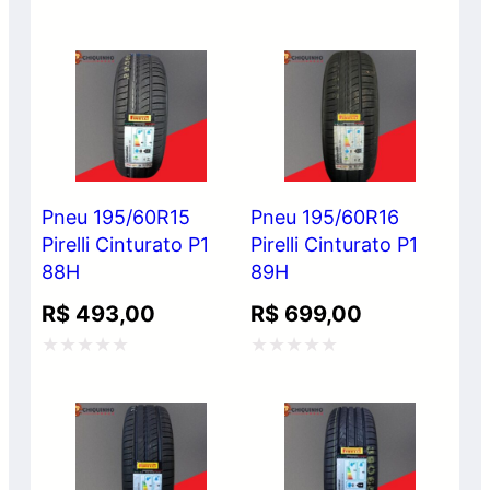
Avaliação
Avaliação
0
0
de
de
5
5
Pneu 195/60R15
Pneu 195/60R16
Pirelli Cinturato P1
Pirelli Cinturato P1
88H
89H
R$
493,00
R$
699,00
Avaliação
Avaliação
0
0
de
de
5
5