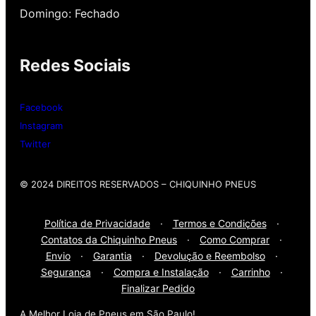
nossa loja possui grande parceria com a
Domingo: Fechado
Gutierrez Pneus e Autocenter São Paulo
Redes Sociais
Então, entre em contato onde desejar:
Whatsap
: (11) 3588-4540
Facebook
Telefone Fixo:
(11) 3588-4540
Instagram
Twitter
© 2024 DIREITOS RESERVADOS​ – CHIQUINHO PNEUS
Política de Privacidade
·
Termos e Condições
·
Contatos da Chiquinho Pneus
·
Como Comprar
·
Envio
·
Garantia
·
Devolução e Reembolso
·
Segurança
·
Compra e Instalação
·
Carrinho
·
Finalizar Pedido
A Melhor Loja de Pneus em São Paulo!