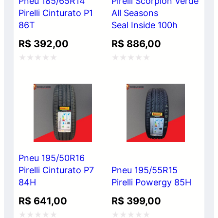
Pneu 185/65R14
Pirelli Scorpion Verde
Pirelli Cinturato P1
All Seasons
86T
Seal Inside 100h
R$
392,00
R$
886,00
Avaliação
Avaliação
0
0
de
de
5
5
Pneu 195/50R16
Pirelli Cinturato P7
Pneu 195/55R15
84H
Pirelli Powergy 85H
R$
641,00
R$
399,00