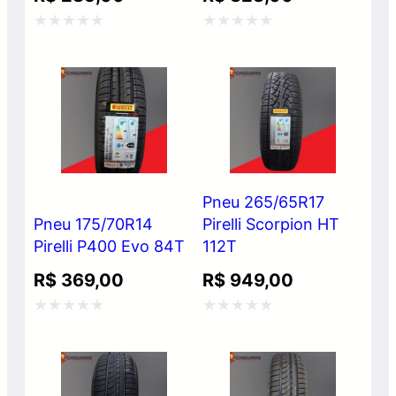
Avaliação
Avaliação
0
0
de
de
5
5
Pneu 265/65R17
Pneu 175/70R14
Pirelli Scorpion HT
Pirelli P400 Evo 84T
112T
R$
369,00
R$
949,00
Avaliação
Avaliação
0
0
de
de