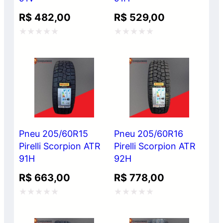
R$
482,00
R$
529,00
Avaliação
Avaliação
0
0
de
de
5
5
Pneu 205/60R15
Pneu 205/60R16
Pirelli Scorpion ATR
Pirelli Scorpion ATR
91H
92H
R$
663,00
R$
778,00
Avaliação
Avaliação
0
0