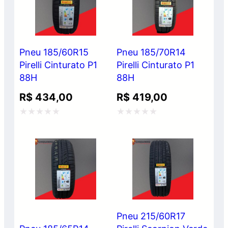
5
5
Pneu 185/60R15
Pneu 185/70R14
Pirelli Cinturato P1
Pirelli Cinturato P1
88H
88H
R$
434,00
R$
419,00
Avaliação
Avaliação
0
0
de
de
5
5
Pneu 215/60R17