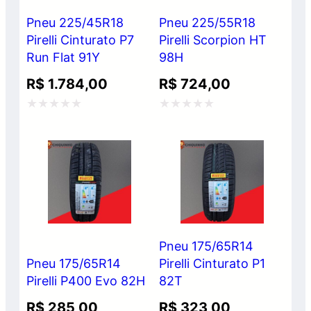
Pneu 225/45R18
Pneu 225/55R18
Pirelli Cinturato P7
Pirelli Scorpion HT
Run Flat 91Y
98H
R$
1.784,00
R$
724,00
Avaliação
Avaliação
0
0
de
de
5
5
Pneu 175/65R14
Pneu 175/65R14
Pirelli Cinturato P1
Pirelli P400 Evo 82H
82T
R$
285,00
R$
323,00