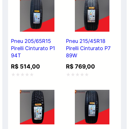
de
de
5
5
Pneu 205/65R15
Pneu 215/45R18
Pirelli Cinturato P1
Pirelli Cinturato P7
94T
89W
R$
514,00
R$
769,00
Avaliação
Avaliação
0
0
de
de
5
5