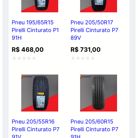
Pneu 195/65R15
Pneu 205/50R17
Pirelli Cinturato P1
Pirelli Cinturato P7
91H
89V
R$
468,00
R$
731,00
Avaliação
Avaliação
0
0
de
de
5
5
Pneu 205/55R16
Pneu 205/60R15
Pirelli Cinturato P7
Pirelli Cinturato P7
91V
91H