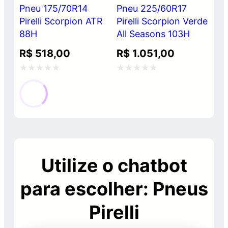
Pneu 175/70R14
Pneu 225/60R17
Pirelli Scorpion ATR
Pirelli Scorpion Verde
88H
All Seasons 103H
R$
518,00
R$
1.051,00
Avaliação
Avaliação
0
0
de
de
5
5
Utilize o chatbot
para escolher: Pneus
Pirelli