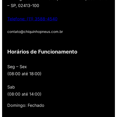
– SP, 02413-100
Telefone: (11) 3588-4540
contato@chiquinhopneus.com.br
Chiquinho Pneus é Padrão
Europeu de qualidade!
Horários de Funcionamento
Temos uma loja novinha, com os melhores
Seg – Sex
preços de São Paulo, alertamos por SMS
(08:00 até 18:00)
quando você precisa voltar para revisar,
oferecemos revisão, balanceamento e
Sab
alinhamento grátis para você. Além disso,
nossa loja possui grande parceria com a
(08:00 até 14:00)
Gutierrez Pneus e Autocenter São Paulo
Domingo: Fechado
Então, entre em contato onde desejar: