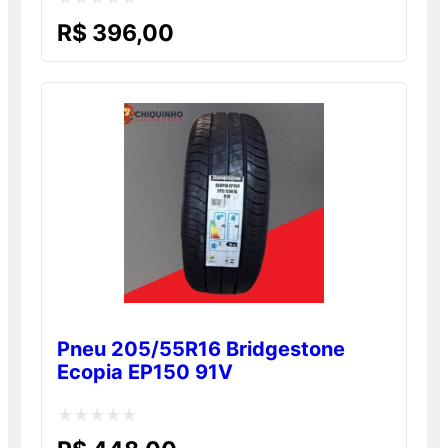
Avaliação
R$
396,00
0
de
5
Pneu 205/55R16 Bridgestone
Ecopia EP150 91V
Avaliação