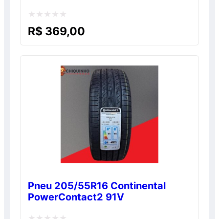
Avaliação
R$
369,00
0
de
5
Pneu 205/55R16 Continental
PowerContact2 91V