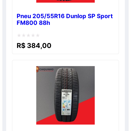
Pneu 205/55R16 Dunlop SP Sport
FM800 88h
Avaliação
R$
384,00
0
de
5