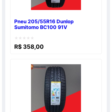
Pneu 205/55R16 Dunlop
Sumitomo BC100 91V
Avaliação
R$
358,00
0
de
5