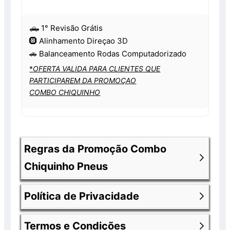
🛻 1° Revisão Grátis
🛞 Alinhamento Direçao 3D
🚗 Balanceamento Rodas Computadorizado
*
OFERTA VALIDA PARA CLIENTES QUE
PARTICIPAREM DA PROMOÇAO
COMBO CHIQUINHO
Regras da Promoção Combo
Chiquinho Pneus
Política de Privacidade
Os produtos anunciados fazem parte de
uma promoção e encontram-se com 30%
Termos e Condições
de desconto já aplicado. Os valores