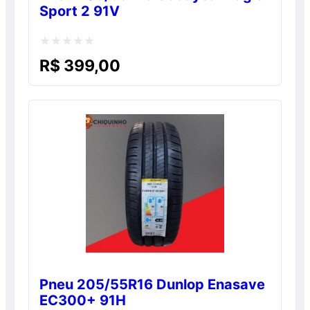
Sport 2 91V
Avaliação
R$
399,00
0
de
5
Pneu 205/55R16 Dunlop Enasave
EC300+ 91H