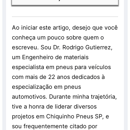
Nossa política de privacidade você
anunciados com os descontos são válidos
consegue encontrar entrado na página
exclusivamente para clientes que
Política de Privacidade da Chiquinho
Você consegue ver
termos e condições
comprarem os pneus em nossa loja e que
Pneus
.
da chiquinho pneus
acessando o link
Ao iniciar este artigo, desejo que você
realizem os serviços de montagem,
anterior.
conheça um pouco sobre quem o
balanceamento e alinhamento, os quais
serão cobrados à parte. Os pneus
escreveu. Sou Dr. Rodrigo Gutierrez,
também são vendidos separadamente e
um Engenheiro de materiais
sem a realização do serviço, pelo preço
especialista em pneus para veículos
normal, sem o desconto. Promoção válida
com mais de 22 anos dedicados à
enquanto durarem os estoques. Consulte!
especialização em pneus
automotivos. Durante minha trajetória,
tive a honra de liderar diversos
projetos em Chiquinho Pneus SP, e
sou frequentemente citado por