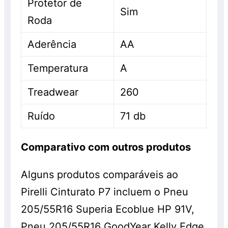
Protetor de
Sim
Roda
Aderência
AA
Temperatura
A
Treadwear
260
Ruído
71 db
Comparativo com outros produtos
Alguns produtos comparáveis ao
Pirelli Cinturato P7 incluem o Pneu
205/55R16 Superia Ecoblue HP 91V,
Pneu 205/55R16 GoodYear Kelly Edge