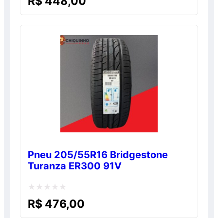
R$
448,00
0
de
5
Pneu 205/55R16 Bridgestone
Turanza ER300 91V
Avaliação
R$
476,00
0