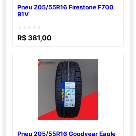
Pneu 205/55R16 Firestone F700
91V
Avaliação
R$
381,00
0
de
5
Pneu 205/55R16 Goodyear Eagle