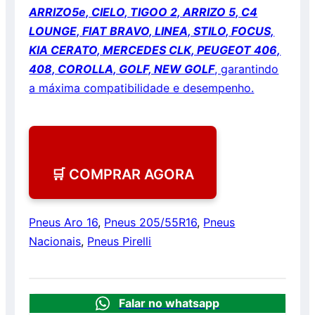
ARRIZO5e, CIELO, TIGOO 2, ARRIZO 5, C4
LOUNGE, FIAT BRAVO, LINEA, STILO, FOCUS,
KIA CERATO, MERCEDES CLK, PEUGEOT 406,
408, COROLLA, GOLF, NEW GOLF
, garantindo
a máxima compatibilidade e desempenho.
🛒 COMPRAR AGORA
Pneus Aro 16
,
Pneus 205/55R16
,
Pneus
Nacionais
,
Pneus Pirelli
Falar no whatsapp