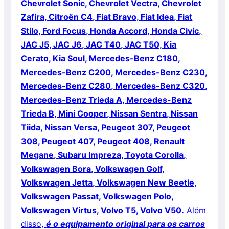
Chevrolet Sonic, Chevrolet Vectra, Chevrolet
Zafira, Citroën C4, Fiat Bravo, Fiat Idea, Fiat
Stilo, Ford Focus, Honda Accord, Honda Civic,
JAC J5, JAC J6, JAC T40, JAC T50, Kia
Cerato, Kia Soul, Mercedes-Benz C180,
Mercedes-Benz C200, Mercedes-Benz C230,
Mercedes-Benz C280, Mercedes-Benz C320,
Mercedes-Benz Trieda A, Mercedes-Benz
Trieda B, Mini Cooper, Nissan Sentra, Nissan
Tiida, Nissan Versa, Peugeot 307, Peugeot
308, Peugeot 407, Peugeot 408, Renault
Megane, Subaru Impreza, Toyota Corolla,
Volkswagen Bora, Volkswagen Golf,
Volkswagen Jetta, Volkswagen New Beetle,
Volkswagen Passat, Volkswagen Polo,
Volkswagen Virtus, Volvo T5, Volvo V50.
Além
disso,
é o equipamento original para os carros