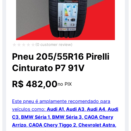
(
0
customer review)
Avaliação
Pneu 205/55R16 Pirelli
0
Cinturato P7 91V
de
5
R$
482,00
no PIX
Este pneu é amplamente recomendado para
veículos como:
Audi A1, Audi A3, Audi A4, Audi
C3, BMW Séria 1, BMW Séria 3, CAOA Chery
Arrizo, CAOA Chery Tiggo 2, Chevrolet Astra,