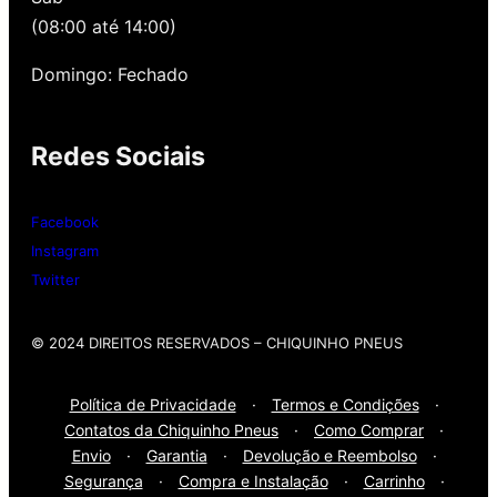
oferecemos revisão, balanceamento e
(08:00 até 14:00)
alinhamento grátis para você. Além disso,
nossa loja possui grande parceria com a
Domingo: Fechado
Gutierrez Pneus e Autocenter São Paulo
Redes Sociais
Então, entre em contato onde desejar:
Whatsap
: (11) 3588-4540
Facebook
Telefone Fixo:
(11) 3588-4540
Instagram
Twitter
© 2024 DIREITOS RESERVADOS​ – CHIQUINHO PNEUS
Política de Privacidade
·
Termos e Condições
·
Contatos da Chiquinho Pneus
·
Como Comprar
·
Envio
·
Garantia
·
Devolução e Reembolso
·
Segurança
·
Compra e Instalação
·
Carrinho
·