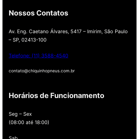
Nossos Contatos
Av. Eng. Caetano Álvares, 5417 – Imirim, São Paulo
– SP, 02413-100
Telefone: (11) 3588-4540
contato@chiquinhopneus.com.br
Chiquinho Pneus é
Horários de Funcionamento
Padrão Europeu de
qualidade!
Seg – Sex
(08:00 até 18:00)
Temos uma loja novinha, com os melhores
preços de São Paulo, alertamos por SMS
Sab
quando você precisa voltar para revisar,