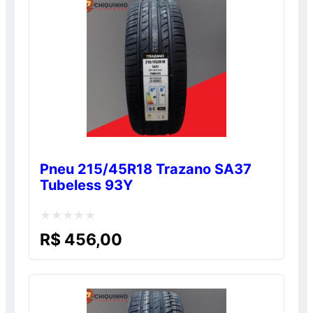
5
Pneu 215/45R18 Trazano SA37
Tubeless 93Y
Avaliação
R$
456,00
0
de
5