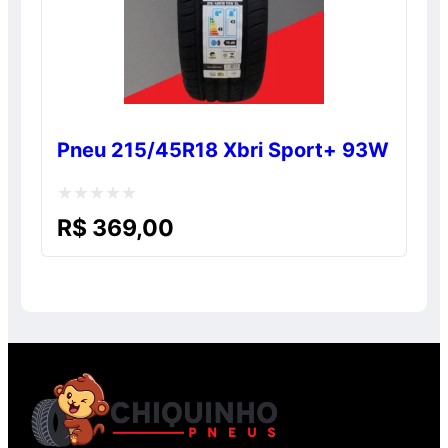
Pneu 215/45R18 Xbri Sport+ 93W
Avaliação
R$
369,00
0
de
5