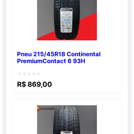
Pneu 215/45R18 Continental
PremiumContact 6 93H
Avaliação
R$
869,00
0
de
5