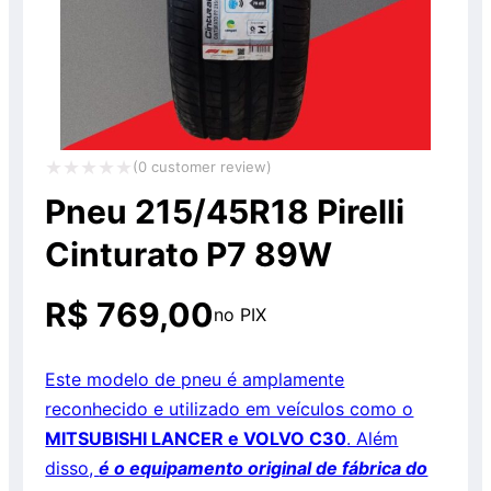
(
0
customer review)
Avaliação
Pneu 215/45R18 Pirelli
0
Cinturato P7 89W
de
5
R$
769,00
no PIX
Este modelo de pneu é amplamente
reconhecido e utilizado em veículos como o
MITSUBISHI LANCER e VOLVO C30
. Além
disso,
é o equipamento original de fábrica do