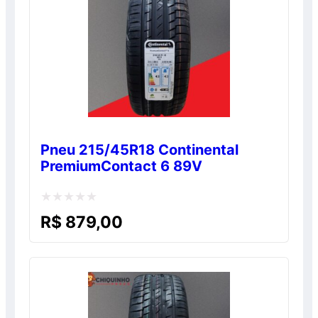
Pneu 215/45R18 Continental
PremiumContact 6 89V
Avaliação
R$
879,00
0
de
5