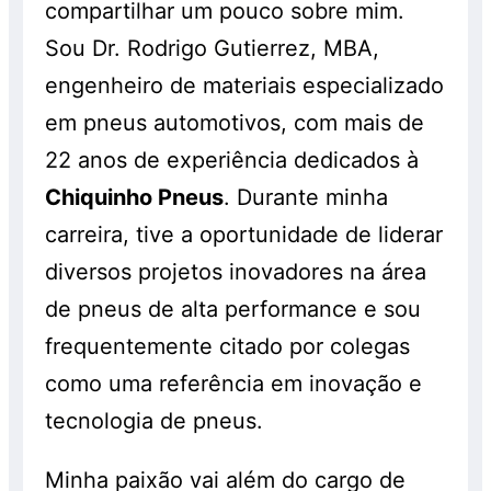
compartilhar um pouco sobre mim.
balanceamento e alinhamento, os quais
serão cobrados à parte. Os pneus
Sou Dr. Rodrigo Gutierrez, MBA,
também são vendidos separadamente e
engenheiro de materiais especializado
sem a realização do serviço, pelo preço
em pneus automotivos, com mais de
normal, sem o desconto. Promoção válida
22 anos de experiência dedicados à
enquanto durarem os estoques. Consulte!
Chiquinho Pneus
. Durante minha
carreira, tive a oportunidade de liderar
diversos projetos inovadores na área
de pneus de alta performance e sou
frequentemente citado por colegas
como uma referência em inovação e
tecnologia de pneus.
Minha paixão vai além do cargo de