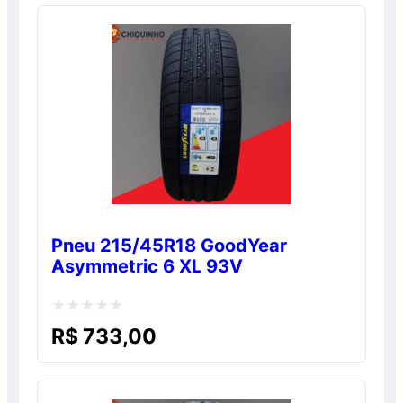
de
5
Pneu 215/45R18 GoodYear
Asymmetric 6 XL 93V
Avaliação
R$
733,00
0
de