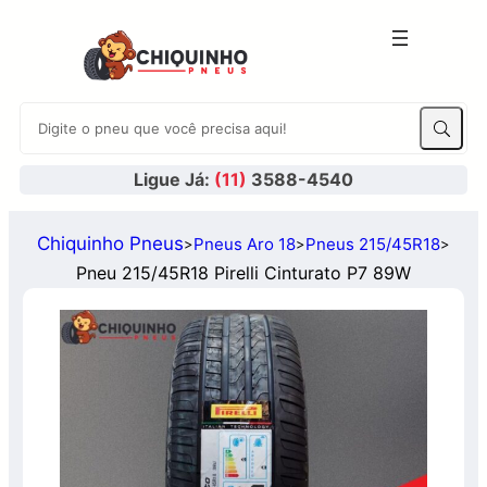
Ligue Já:
(11)
3588-4540
Chiquinho Pneus
Pneus Aro 18
Pneus 215/45R18
>
>
>
Pneu 215/45R18 Pirelli Cinturato P7 89W