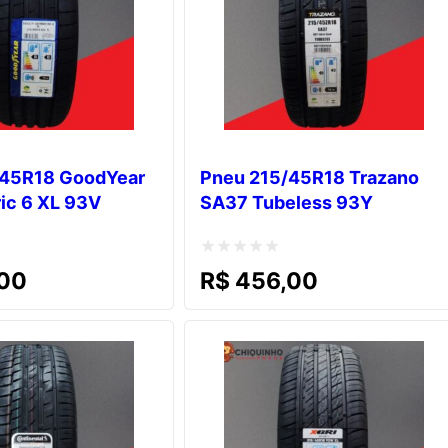
/45R18 GoodYear
Pneu 215/45R18 Trazano
ic 6 XL 93V
SA37 Tubeless 93Y
Avaliação
00
R$
456,00
0
de
5