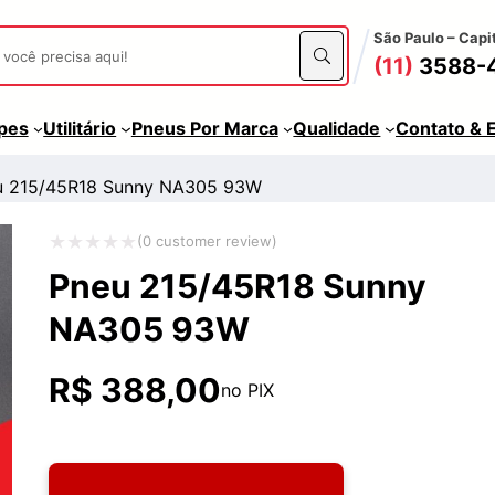
São Paulo – Capi
(11)
3588-
apes
Utilitário
Pneus Por Marca
Qualidade
Contato & 
u 215/45R18 Sunny NA305 93W
(
0
customer review)
Avaliação
Pneu 215/45R18 Sunny
0
NA305 93W
de
5
R$
388,00
no PIX