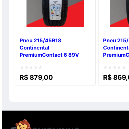
Pneu 215/45R18
Pneu 215
Continental
Continent
PremiumContact 6 89V
PremiumC
Avaliação
Avaliação
R$
879,00
R$
869,
0
0
de
de
5
5