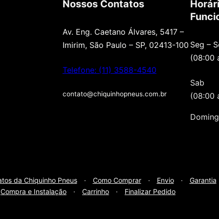
Nossos Contatos
Horár
Funci
Av. Eng. Caetano Álvares, 5417 –
Seg – S
Imirim, São Paulo – SP, 02413-100
(08:00 
Telefone: (11) 3588-4540
Sab
contato@chiquinhopneus.com.br
(08:00 
Doming
atos da Chiquinho Pneus
·
Como Comprar
·
Envio
·
Garantia
Compra e Instalação
·
Carrinho
·
Finalizar Pedido