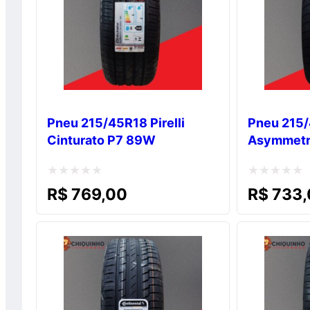
Pneu 215/45R18 Pirelli
Pneu 215
Cinturato P7 89W
Asymmetr
Avaliação
Avaliação
R$
769,00
R$
733,
0
0
de
de
5
5