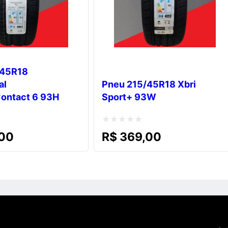
/45R18
al
Pneu 215/45R18 Xbri
ontact 6 93H
Sport+ 93W
Avaliação
00
R$
369,00
0
de
5