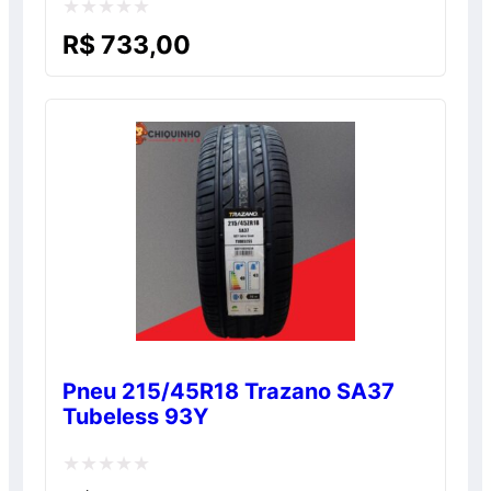
Avaliação
R$
733,00
0
de
5
Pneu 215/45R18 Trazano SA37
Tubeless 93Y