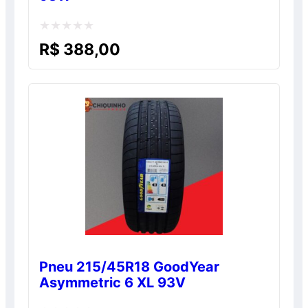
Avaliação
R$
388,00
0
de
5
Pneu 215/45R18 GoodYear
Asymmetric 6 XL 93V