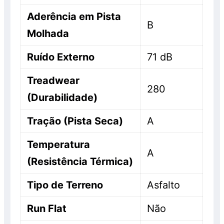
Aderência em Pista
B
Molhada
Ruído Externo
71 dB
Treadwear
280
(Durabilidade)
Tração (Pista Seca)
A
Temperatura
A
(Resistência Térmica)
Tipo de Terreno
Asfalto
Run Flat
Não