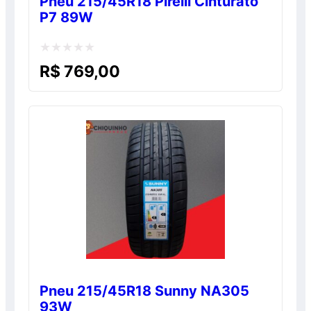
Pneu 215/45R18 Pirelli Cinturato
P7 89W
Avaliação
R$
769,00
0
de
5
Pneu 215/45R18 Sunny NA305
93W