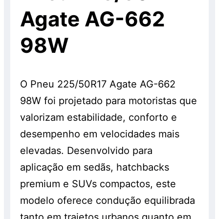
Agate AG-662
serão cobrados à parte. Os pneus
também são vendidos separadamente e
98W
sem a realização do serviço, pelo preço
normal, sem o desconto. Promoção válida
enquanto durarem os estoques. Consulte!
O Pneu 225/50R17 Agate AG-662
98W foi projetado para motoristas que
valorizam estabilidade, conforto e
desempenho em velocidades mais
elevadas. Desenvolvido para
aplicação em sedãs, hatchbacks
premium e SUVs compactos, este
modelo oferece condução equilibrada
tanto em trajetos urbanos quanto em