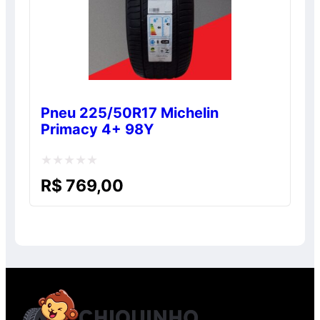
Pneu 225/50R17 Michelin
Primacy 4+ 98Y
Avaliação
R$
769,00
0
de
5