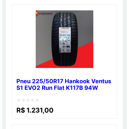
de
5
Pneu 225/50R17 Hankook Ventus
S1 EVO2 Run Flat K117B 94W
Avaliação
R$
1.231,00
0
de