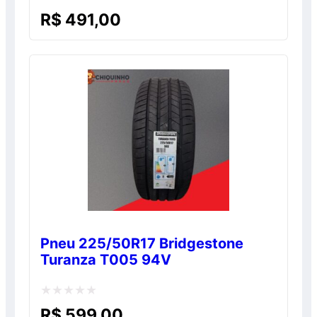
Avaliação
R$
491,00
0
de
5
Pneu 225/50R17 Bridgestone
Turanza T005 94V
Avaliação
R$
599,00