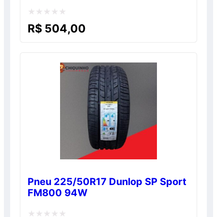
Avaliação
R$
504,00
0
de
5
Pneu 225/50R17 Dunlop SP Sport
FM800 94W