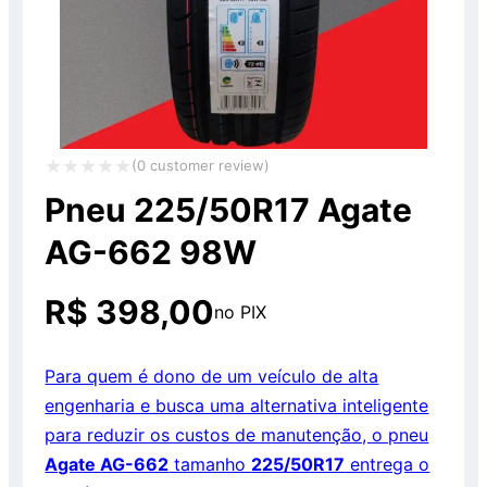
(
0
customer review)
Avaliação
Pneu 225/50R17 Agate
0
AG-662 98W
de
5
R$
398,00
no PIX
Para quem é dono de um veículo de alta
engenharia e busca uma alternativa inteligente
para reduzir os custos de manutenção, o pneu
Agate AG-662
tamanho
225/50R17
entrega o