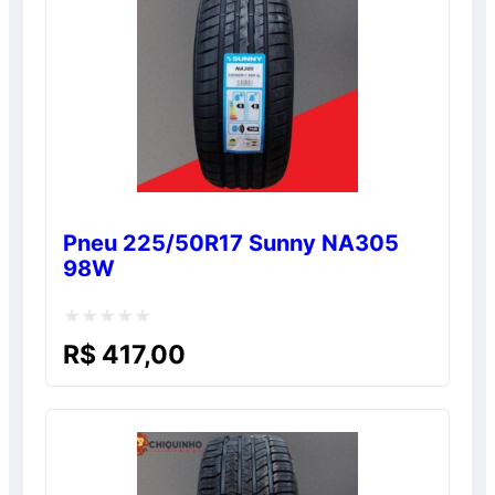
Pneu 225/50R17 Sunny NA305
98W
Avaliação
R$
417,00
0
de
5