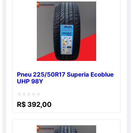
5
Pneu 225/50R17 Superia Ecoblue
UHP 98Y
Avaliação
R$
392,00
0
de
5