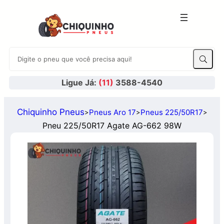
Ligue Já:
(11)
3588-4540
Chiquinho Pneus
Pneus Aro 17
Pneus 225/50R17
>
>
>
Pneu 225/50R17 Agate AG-662 98W