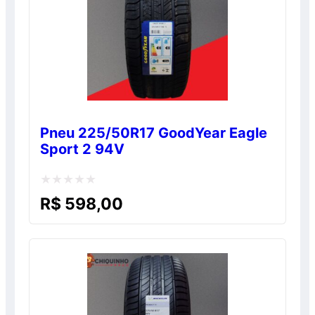
Pneu 225/50R17 GoodYear Eagle
Sport 2 94V
Avaliação
R$
598,00
0
de
5