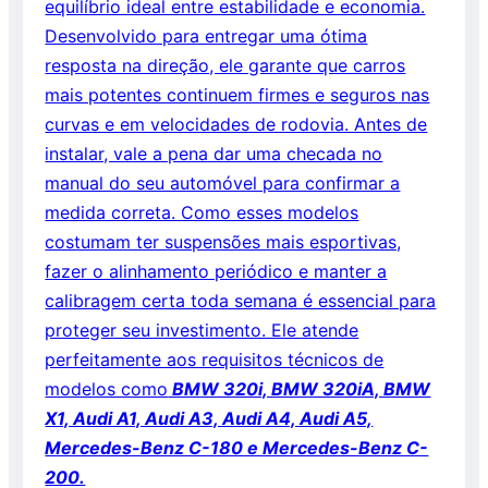
equilíbrio ideal entre estabilidade e economia.
Desenvolvido para entregar uma ótima
resposta na direção, ele garante que carros
mais potentes continuem firmes e seguros nas
curvas e em velocidades de rodovia. Antes de
instalar, vale a pena dar uma checada no
manual do seu automóvel para confirmar a
medida correta. Como esses modelos
costumam ter suspensões mais esportivas,
fazer o alinhamento periódico e manter a
calibragem certa toda semana é essencial para
proteger seu investimento. Ele atende
perfeitamente aos requisitos técnicos de
modelos como
BMW 320i, BMW 320iA, BMW
X1, Audi A1, Audi A3, Audi A4, Audi A5,
Mercedes-Benz C-180 e Mercedes-Benz C-
200.