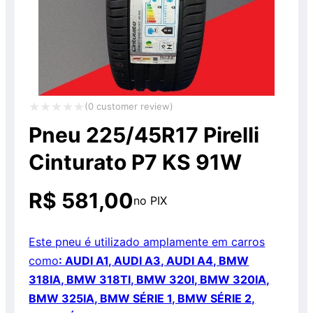
(
0
customer review)
Avaliação
Pneu 225/45R17 Pirelli
0
Cinturato P7 KS 91W
de
5
R$
581,00
no PIX
Este pneu é utilizado amplamente em carros
como
: AUDI A1, AUDI A3, AUDI A4, BMW
318IA, BMW 318TI, BMW 320I, BMW 320IA,
BMW 325IA, BMW SÉRIE 1, BMW SÉRIE 2,