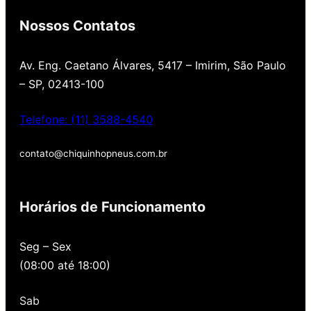
Nossos Contatos
Av. Eng. Caetano Álvares, 5417 – Imirim, São Paulo
– SP, 02413-100
Telefone: (11) 3588-4540
contato@chiquinhopneus.com.br
Chiquinho Pneus é Padrão
Europeu de qualidade!
Horários de Funcionamento
Temos uma loja novinha, com os melhores
Seg – Sex
preços de São Paulo, alertamos por SMS
(08:00 até 18:00)
quando você precisa voltar para revisar,
oferecemos revisão, balanceamento e
Sab
alinhamento grátis para você. Além disso,