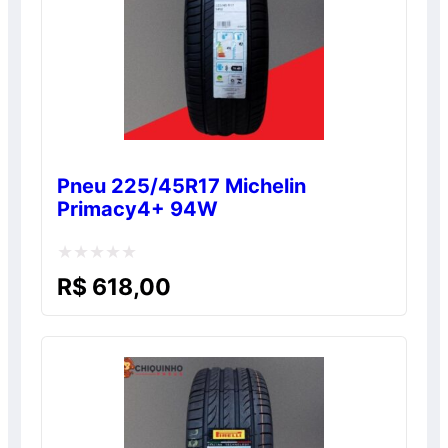
Pneu 225/45R17 Michelin
Primacy4+ 94W
Avaliação
R$
618,00
0
de
5