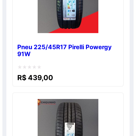
Pneu 225/45R17 Pirelli Powergy
91W
Avaliação
R$
439,00
0
de
5