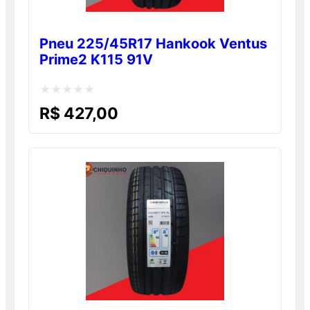
Pneu 225/45R17 Hankook Ventus
Prime2 K115 91V
Avaliação
R$
427,00
0
de
5