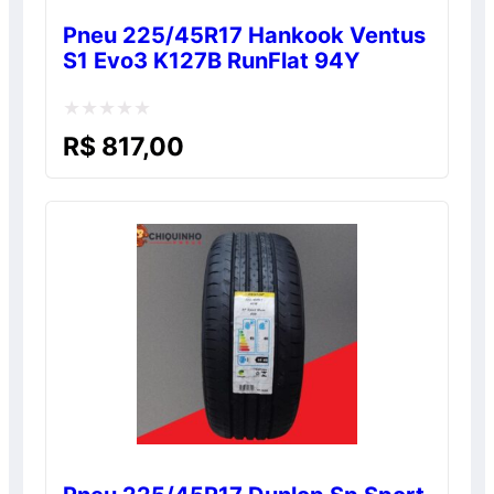
Pneu 225/45R17 Hankook Ventus
S1 Evo3 K127B RunFlat 94Y
Avaliação
R$
817,00
0
de
5