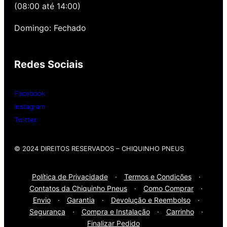
nossa loja possui grande parceria com a
(08:00 até 14:00)
Gutierrez Pneus e Autocenter São Paulo
Domingo: Fechado
Então, entre em contato onde desejar:
Redes Sociais
Whatsap
: (11) 3588-4540
Telefone Fixo:
(11) 3588-4540
Facebook
Instagram
Twitter
© 2024 DIREITOS RESERVADOS​ – CHIQUINHO PNEUS
Política de Privacidade
·
Termos e Condições
·
Contatos da Chiquinho Pneus
·
Como Comprar
·
Envio
·
Garantia
·
Devolução e Reembolso
·
Segurança
·
Compra e Instalação
·
Carrinho
·
Finalizar Pedido