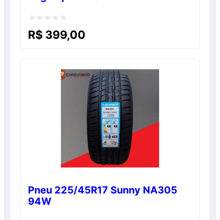
Avaliação
R$
399,00
0
de
5
Pneu 225/45R17 Sunny NA305
94W