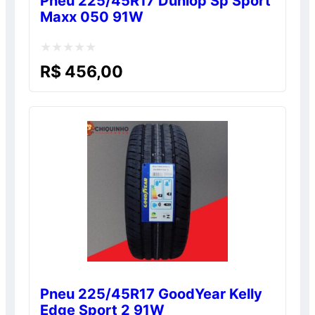
Pneu 225/45R17 Dunlop Sp Sport
Maxx 050 91W
Avaliação
R$
456,00
0
de
5
Pneu 225/45R17 GoodYear Kelly
Edge Sport 2 91W