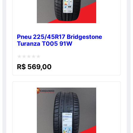
Pneu 225/45R17 Bridgestone
Turanza T005 91W
Avaliação
R$
569,00
0
de
5