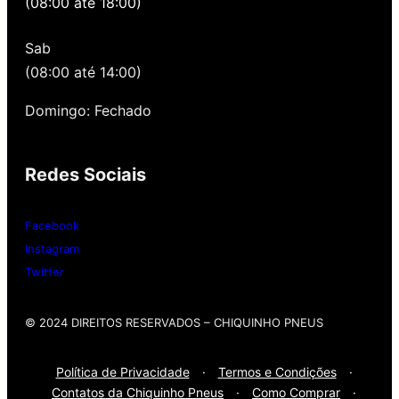
(08:00 até 18:00)
quando você precisa voltar para revisar,
oferecemos revisão, balanceamento e
Sab
alinhamento grátis para você. Além disso,
nossa loja possui grande parceria com a
(08:00 até 14:00)
Gutierrez Pneus e Autocenter São Paulo
Domingo: Fechado
Então, entre em contato onde desejar:
Redes Sociais
Whatsap
: (11) 3588-4540
Telefone Fixo:
(11) 3588-4540
Facebook
Instagram
Twitter
© 2024 DIREITOS RESERVADOS​ – CHIQUINHO PNEUS
Política de Privacidade
·
Termos e Condições
·
Contatos da Chiquinho Pneus
·
Como Comprar
·