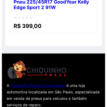
Pneu 225/45R17 GoodYear Kelly
Edge Sport 2 91W
Avaliação
R$
399,00
0
de
5
A
Chiquinho Pneus e Autocenter
é uma loja
automotiva localizada em São Paulo, especializada
em venda de pneus para veículos e também
serviços de reparo.