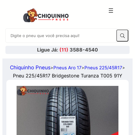
Ligue Já:
(11)
3588-4540
Chiquinho Pneus
Pneus Aro 17
Pneus 225/45R17
>
>
>
Pneu 225/45R17 Bridgestone Turanza T005 91Y