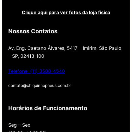
Clique aqui para ver fotos da loja física
Nossos Contatos
Av. Eng. Caetano Álvares, 5417 – Imirim, São Paulo
– SP, 02413-100
Telefone: (11) 3588-4540
contato@chiquinhopneus.com.br
Chiquinho Pneus é Padrão
Europeu de qualidade!
Horários de Funcionamento
Temos uma loja novinha, com os melhores
Seg – Sex
preços de São Paulo, alertamos por SMS