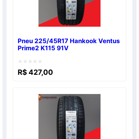
Pneu 225/45R17 Hankook Ventus
Prime2 K115 91V
Avaliação
R$
427,00
0
de
5