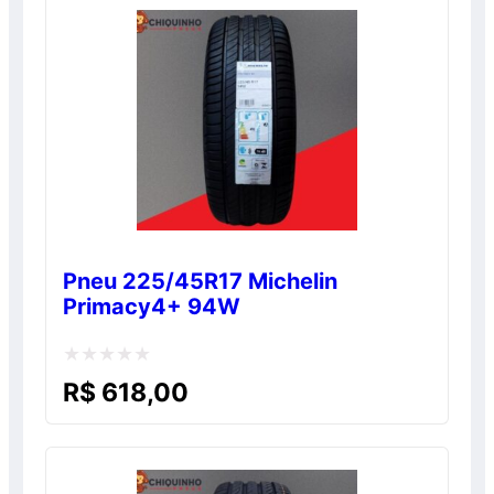
normal, sem o desconto. Promoção válida
enquanto durarem os estoques. Consulte!
Pneu 225/45R17 Michelin
Primacy4+ 94W
Avaliação
R$
618,00
0
de
5