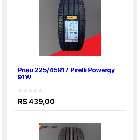
Pneu 225/45R17 Pirelli Powergy
91W
Avaliação
R$
439,00
0
de
5