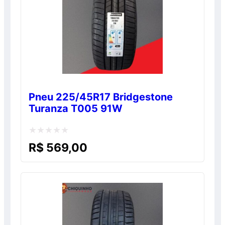
Pneu 225/45R17 Bridgestone
Turanza T005 91W
Avaliação
R$
569,00
0
de
5