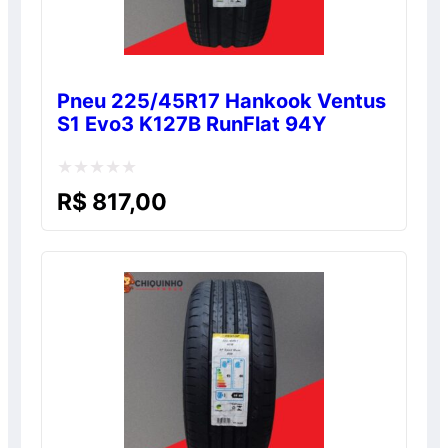
Pneu 225/45R17 Hankook Ventus
S1 Evo3 K127B RunFlat 94Y
Avaliação
R$
817,00
0
de
5