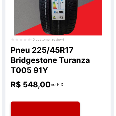
(
0
customer review)
Avaliação
Pneu 225/45R17
0
Bridgestone Turanza
de
T005 91Y
5
R$
548,00
no PIX