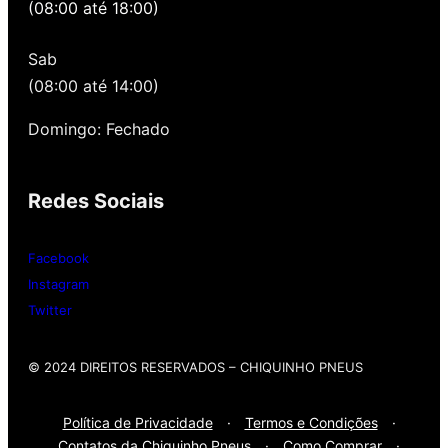
(08:00 até 18:00)
quando você precisa voltar para revisar,
oferecemos revisão, balanceamento e
Sab
alinhamento grátis para você. Além disso,
nossa loja possui grande parceria com a
(08:00 até 14:00)
Gutierrez Pneus e Autocenter São Paulo
Domingo: Fechado
Então, entre em contato onde desejar:
Redes Sociais
Whatsap
: (11) 3588-4540
Telefone Fixo:
(11) 3588-4540
Facebook
Instagram
Twitter
© 2024 DIREITOS RESERVADOS​ – CHIQUINHO PNEUS
Política de Privacidade
·
Termos e Condições
·
Contatos da Chiquinho Pneus
·
Como Comprar
·