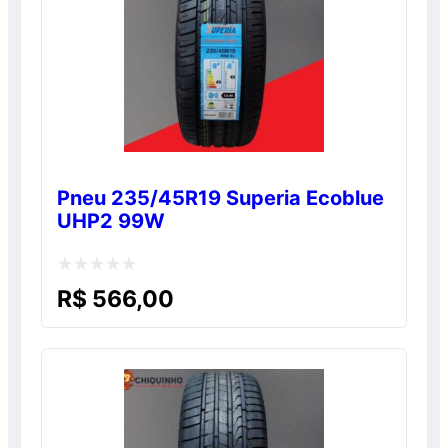
Pneu 235/45R19 Superia Ecoblue
UHP2 99W
Avaliação
R$
566,00
0
de
5