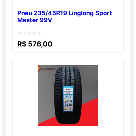
Pneu 235/45R19 Linglong Sport
Master 99V
Avaliação
R$
576,00
0
de
5