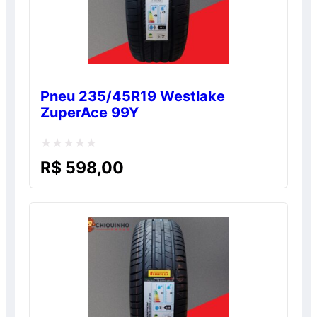
Pneu 235/45R19 Westlake
ZuperAce 99Y
Avaliação
R$
598,00
0
de
5