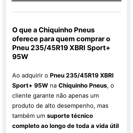
anunciados com os descontos são válidos
consegue encontrar entrado na página
exclusivamente para clientes que
Política de Privacidade da Chiquinho
Você consegue ver
termos e condições
comprarem os pneus em nossa loja e que
Pneus
.
da chiquinho pneus
acessando o link
realizem os serviços de montagem,
O que a
Chiquinho Pneus
anterior.
balanceamento e alinhamento, os quais
oferece para quem comprar o
serão cobrados à parte. Os pneus
Pneu 235/45R19 XBRI Sport+
também são vendidos separadamente e
95W
sem a realização do serviço, pelo preço
normal, sem o desconto. Promoção válida
enquanto durarem os estoques. Consulte!
Ao adquirir o
Pneu 235/45R19 XBRI
Sport+ 95W
na
Chiquinho Pneus
, o
cliente garante não apenas um
produto de alto desempenho, mas
também um
suporte técnico
completo ao longo de toda a vida útil