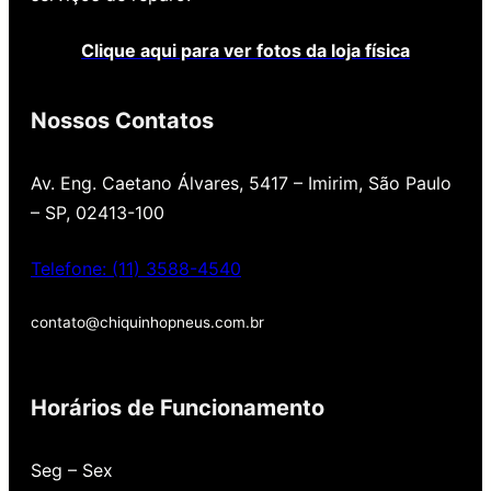
Clique aqui para ver fotos da loja física
Nossos Contatos
Av. Eng. Caetano Álvares, 5417 – Imirim, São Paulo
– SP, 02413-100
Telefone: (11) 3588-4540
contato@chiquinhopneus.com.br
Chiquinho Pneus é Padrão
Europeu de qualidade!
Horários de Funcionamento
Temos uma loja novinha, com os melhores
Seg – Sex
preços de São Paulo, alertamos por SMS