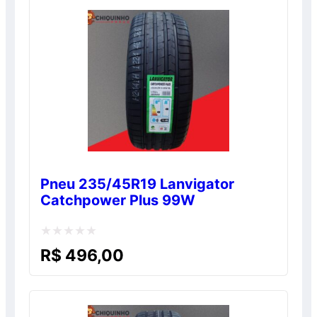
Pneu 235/45R19 Lanvigator
Catchpower Plus 99W
Avaliação
R$
496,00
0
de
5