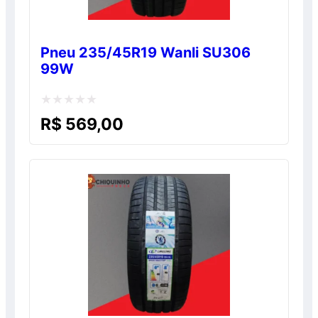
Pneu 235/45R19 Wanli SU306
99W
Avaliação
R$
569,00
0
de
5