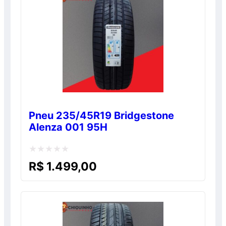
Pneu 235/45R19 Bridgestone
Alenza 001 95H
Avaliação
R$
1.499,00
0
de
5