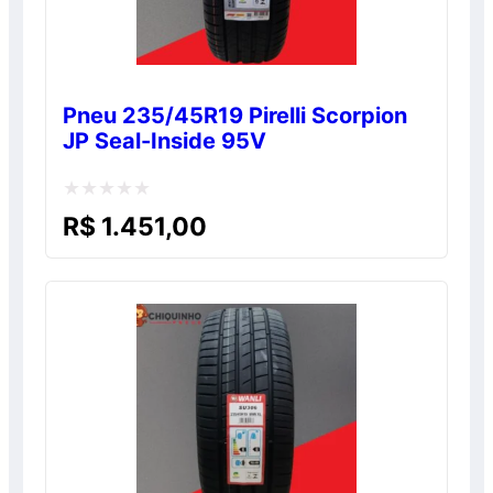
Pneu 235/45R19 Pirelli Scorpion
JP Seal-Inside 95V
Avaliação
R$
1.451,00
0
de
5