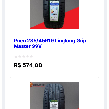
Pneu 235/45R19 Linglong Grip
Master 99V
Avaliação
R$
574,00
0
de
5