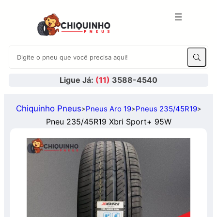
Ligue Já:
(11)
3588-4540
Chiquinho Pneus
Pneus Aro 19
Pneus 235/45R19
>
>
>
Pneu 235/45R19 Xbri Sport+ 95W