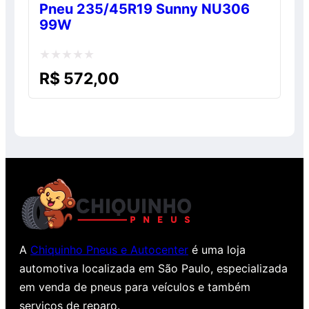
Pneu 235/45R19 Sunny NU306
99W
Avaliação
R$
572,00
0
de
5
A
Chiquinho Pneus e Autocenter
é uma loja
automotiva localizada em São Paulo, especializada
em venda de pneus para veículos e também
serviços de reparo.