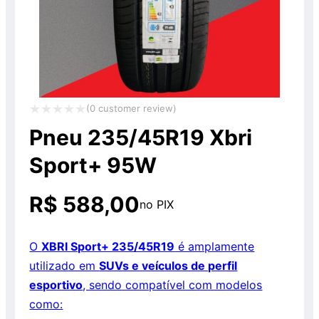
(
0
customer review)
Avaliação
Pneu 235/45R19 Xbri
0
Sport+ 95W
de
5
R$
588,00
no PIX
O
XBRI Sport+ 235/45R19
é amplamente
utilizado em
SUVs e veículos de perfil
esportivo
, sendo compatível com modelos
como: