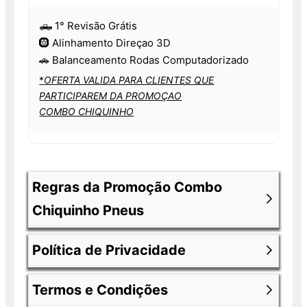
🛻 1° Revisão Grátis
🛞 Alinhamento Direçao 3D
🚗 Balanceamento Rodas Computadorizado
*
OFERTA VALIDA PARA CLIENTES QUE
PARTICIPAREM DA PROMOÇAO
COMBO CHIQUINHO
Regras da Promoção Combo
Chiquinho Pneus
Política de Privacidade
Os produtos anunciados fazem parte de
uma promoção e encontram-se com 30%
Termos e Condições
de desconto já aplicado. Os valores
Nossa política de privacidade você