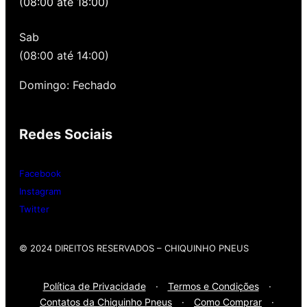
(08:00 até 18:00)
quando você precisa voltar para revisar,
oferecemos revisão, balanceamento e
Sab
alinhamento grátis para você. Além disso,
nossa loja possui grande parceria com a
(08:00 até 14:00)
Gutierrez Pneus e Autocenter São Paulo
Domingo: Fechado
Então, entre em contato onde desejar:
Redes Sociais
Whatsap
: (11) 3588-4540
Telefone Fixo:
(11) 3588-4540
Facebook
Instagram
Twitter
© 2024 DIREITOS RESERVADOS​ – CHIQUINHO PNEUS
Política de Privacidade
·
Termos e Condições
·
Contatos da Chiquinho Pneus
·
Como Comprar
·