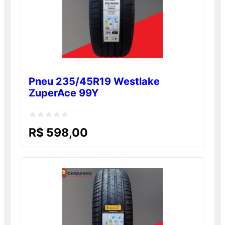
Pneu 235/45R19 Westlake
ZuperAce 99Y
Avaliação
R$
598,00
0
de
5