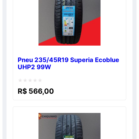
Pneu 235/45R19 Superia Ecoblue
UHP2 99W
Avaliação
R$
566,00
0
de
5