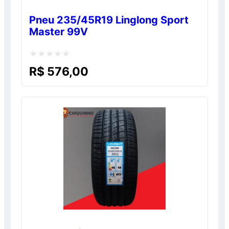
Pneu 235/45R19 Linglong Sport
Master 99V
Avaliação
R$
576,00
0
de
5