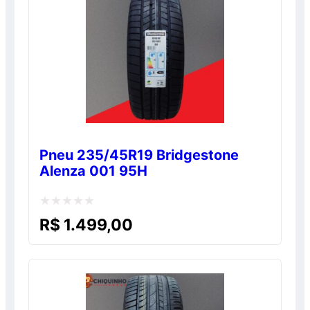
Pneu 235/45R19 Bridgestone
Alenza 001 95H
Avaliação
R$
1.499,00
0
de
5