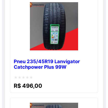
normal, sem o desconto. Promoção válida
enquanto durarem os estoques. Consulte!
Pneu 235/45R19 Lanvigator
Catchpower Plus 99W
Avaliação
R$
496,00
0
de
5