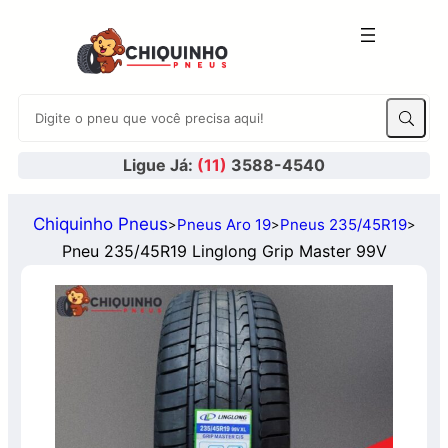
Ligue Já:
(11)
3588-4540
Chiquinho Pneus
Pneus Aro 19
Pneus 235/45R19
>
>
>
Pneu 235/45R19 Linglong Grip Master 99V