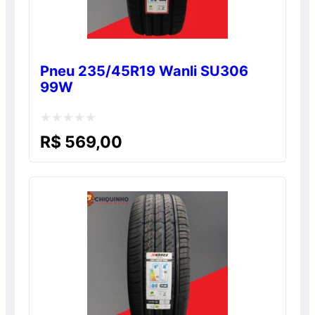
Pneu 235/45R19 Wanli SU306
99W
Avaliação
R$
569,00
0
de
5