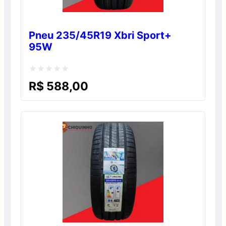
Pneu 235/45R19 Xbri Sport+
95W
Avaliação
R$
588,00
0
de
5