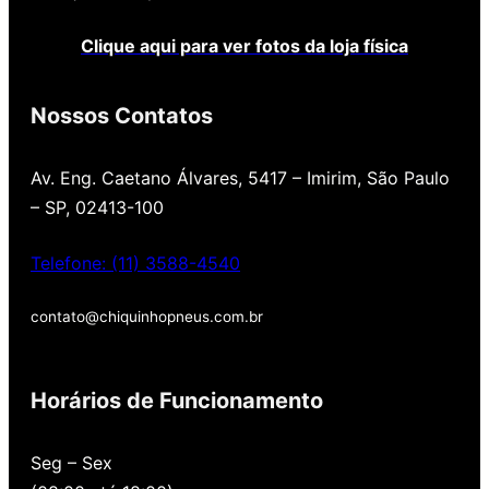
Clique aqui para ver fotos da loja física
Nossos Contatos
Av. Eng. Caetano Álvares, 5417 – Imirim, São Paulo
– SP, 02413-100
Telefone: (11) 3588-4540
contato@chiquinhopneus.com.br
Chiquinho Pneus é Padrão
Europeu de qualidade!
Horários de Funcionamento
Temos uma loja novinha, com os melhores
Seg – Sex
preços de São Paulo, alertamos por SMS