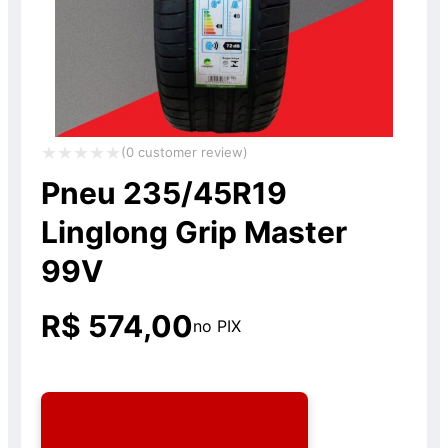
(
0
customer review)
Avaliação
Pneu 235/45R19
0
Linglong Grip Master
de
99V
5
R$
574,00
no PIX