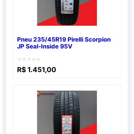
Pneu 235/45R19 Pirelli Scorpion
JP Seal-Inside 95V
Avaliação
R$
1.451,00
0
de
5