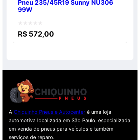
Pneu 235/45R19 Sunny NU306
99W
Avaliação
R$
572,00
0
de
5
A
Chiquinho Pneus e Autocenter
é uma loja
automotiva localizada em São Paulo, especializada
em venda de pneus para veículos e também
serviços de reparo.