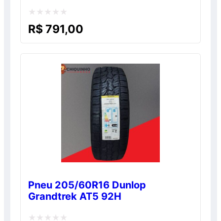
Avaliação
R$
791,00
0
de
5
Pneu 205/60R16 Dunlop
Grandtrek AT5 92H