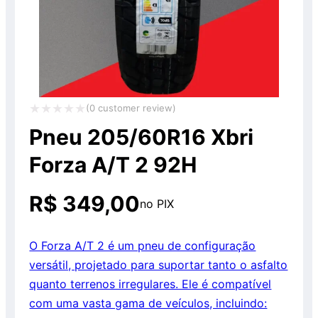
(
0
customer review)
Avaliação
Pneu 205/60R16 Xbri
0
Forza A/T 2 92H
de
5
R$
349,00
no PIX
O Forza A/T 2 é um pneu de configuração
versátil, projetado para suportar tanto o asfalto
quanto terrenos irregulares. Ele é compatível
com uma vasta gama de veículos, incluindo: