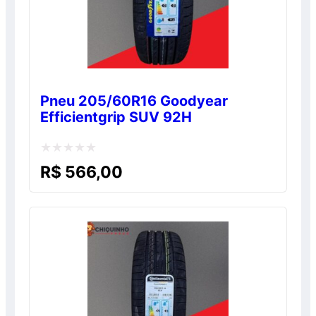
Pneu 205/60R16 Goodyear
Efficientgrip SUV 92H
Avaliação
R$
566,00
0
de
5