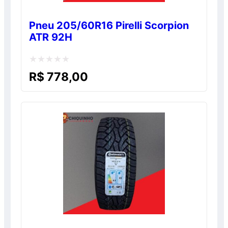
Pneu 205/60R16 Pirelli Scorpion
ATR 92H
Avaliação
R$
778,00
0
de
5