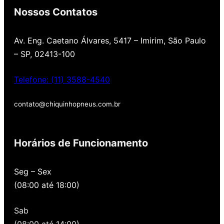
Nossos Contatos
Av. Eng. Caetano Álvares, 5417 – Imirim, São Paulo
– SP, 02413-100
Telefone: (11) 3588-4540
contato@chiquinhopneus.com.br
Chiquinho Pneus é Padrão
Europeu de qualidade!
Horários de Funcionamento
Temos uma loja novinha, com os melhores
Seg – Sex
preços de São Paulo, alertamos por SMS
(08:00 até 18:00)
quando você precisa voltar para revisar,
oferecemos revisão, balanceamento e
Sab
alinhamento grátis para você. Além disso,
nossa loja possui grande parceria com a