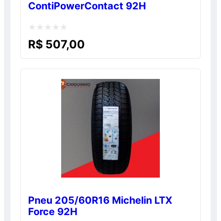
ContiPowerContact 92H
Avaliação
R$
507,00
0
de
5
Pneu 205/60R16 Michelin LTX
Force 92H