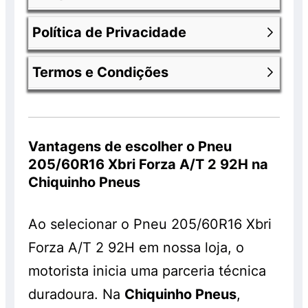
Política de Privacidade
Os produtos anunciados fazem parte de
uma promoção e encontram-se com 30%
Termos e Condições
de desconto já aplicado. Os valores
Nossa política de privacidade você
anunciados com os descontos são válidos
consegue encontrar entrado na página
exclusivamente para clientes que
Política de Privacidade da Chiquinho
Você consegue ver
termos e condições
comprarem os pneus em nossa loja e que
Pneus
.
da chiquinho pneus
acessando o link
Vantagens de escolher o Pneu
realizem os serviços de montagem,
anterior.
205/60R16 Xbri Forza A/T 2 92H na
balanceamento e alinhamento, os quais
Chiquinho Pneus
serão cobrados à parte. Os pneus
também são vendidos separadamente e
Ao selecionar o Pneu 205/60R16 Xbri
sem a realização do serviço, pelo preço
normal, sem o desconto. Promoção válida
Forza A/T 2 92H em nossa loja, o
enquanto durarem os estoques. Consulte!
motorista inicia uma parceria técnica
duradoura. Na
Chiquinho Pneus
,