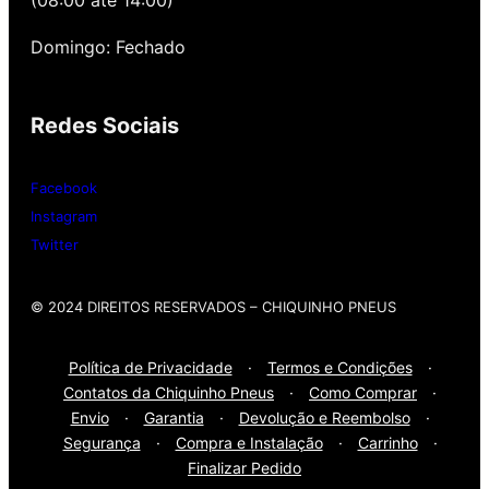
(08:00 até 14:00)
Gutierrez Pneus e Autocenter São Paulo
Domingo: Fechado
Então, entre em contato onde desejar:
Redes Sociais
Whatsap
: (11) 3588-4540
Telefone Fixo:
(11) 3588-4540
Facebook
Instagram
Twitter
© 2024 DIREITOS RESERVADOS​ – CHIQUINHO PNEUS
Política de Privacidade
·
Termos e Condições
·
Contatos da Chiquinho Pneus
·
Como Comprar
·
Envio
·
Garantia
·
Devolução e Reembolso
·
Segurança
·
Compra e Instalação
·
Carrinho
·
Finalizar Pedido