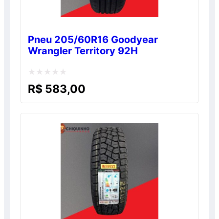
Pneu 205/60R16 Goodyear
Wrangler Territory 92H
Avaliação
R$
583,00
0
de
5