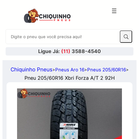
Ligue Já:
(11)
3588-4540
Chiquinho Pneus
Pneus Aro 16
Pneus 205/60R16
>
>
>
Pneu 205/60R16 Xbri Forza A/T 2 92H