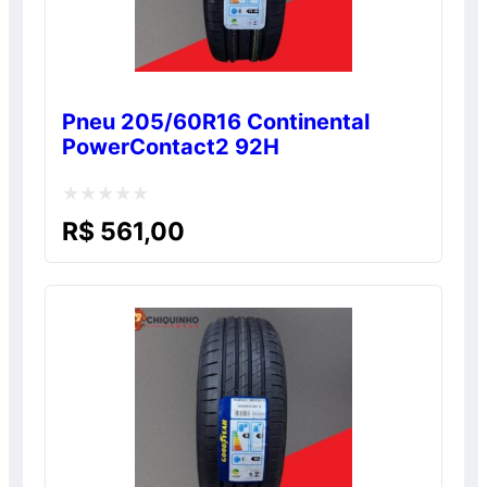
Pneu 205/60R16 Continental
PowerContact2 92H
Avaliação
R$
561,00
0
de
5