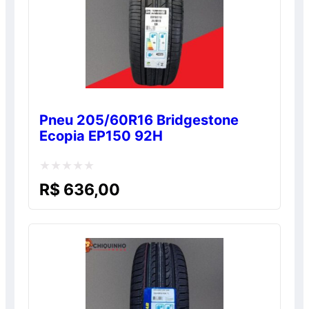
Pneu 205/60R16 Bridgestone
Ecopia EP150 92H
Avaliação
R$
636,00
0
de
5