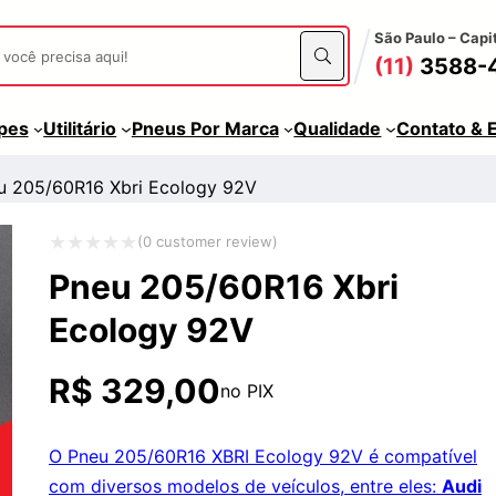
São Paulo – Capi
(11)
3588-
apes
Utilitário
Pneus Por Marca
Qualidade
Contato & 
u 205/60R16 Xbri Ecology 92V
(
0
customer review)
Avaliação
Pneu 205/60R16 Xbri
0
Ecology 92V
de
5
R$
329,00
no PIX
O Pneu 205/60R16 XBRI Ecology 92V é compatível
com diversos modelos de veículos, entre eles:
Audi