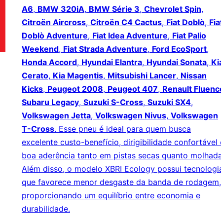
A6
,
BMW 320iA
,
BMW Série 3
,
Chevrolet Spin
,
Citroën Aircross
,
Citroën C4 Cactus
,
Fiat Doblò
,
Fia
Doblò Adventure
,
Fiat Idea Adventure
,
Fiat Palio
Weekend
,
Fiat Strada Adventure
,
Ford EcoSport
,
Honda Accord
,
Hyundai Elantra
,
Hyundai Sonata
,
Ki
Cerato
,
Kia Magentis
,
Mitsubishi Lancer
,
Nissan
Kicks
,
Peugeot 2008
,
Peugeot 407
,
Renault Fluenc
Subaru Legacy
,
Suzuki S-Cross
,
Suzuki SX4
,
Volkswagen Jetta
,
Volkswagen Nivus
,
Volkswagen
T-Cross
. Esse pneu é ideal para quem busca
excelente custo-benefício, dirigibilidade confortável 
boa aderência tanto em pistas secas quanto molhada
Além disso, o modelo XBRI Ecology possui tecnologi
que favorece menor desgaste da banda de rodagem,
proporcionando um equilíbrio entre economia e
durabilidade.