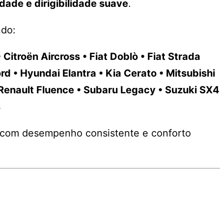
idade e dirigibilidade suave
.
ndo:
Citroën Aircross • Fiat Doblò • Fiat Strada
d • Hyundai Elantra • Kia Cerato • Mitsubishi
Renault Fluence • Subaru Legacy • Suzuki SX4
s
a, com desempenho consistente e conforto