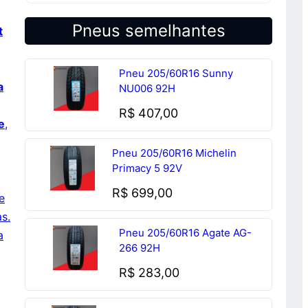
Pneus semelhantes
t
Pneu 205/60R16 Sunny
a
NU006 92H
R$
407,00
e
,
Pneu 205/60R16 Michelin
Primacy 5 92V
R$
699,00
e
s.
Pneu 205/60R16 Agate AG-
a
266 92H
R$
283,00