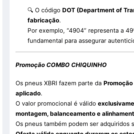
🔍 O código
DOT (Department of Tra
fabricação
.
Por exemplo, “4904” representa a 4
fundamental para assegurar autentici
Promoção COMBO CHIQUINHO
Os pneus XBRI fazem parte da
Promoção
aplicado
.
O valor promocional é válido
exclusivamen
montagem, balanceamento e alinhamen
Os pneus também podem ser adquiridos 
Oferta válida enquanto durarem os est