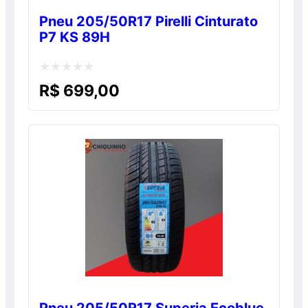
Pneu 205/50R17 Pirelli Cinturato
P7 KS 89H
Avaliação
R$
699,00
0
de
5
Pneu 205/50R17 Superia Ecoblue