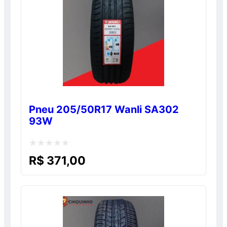
Pneu 205/50R17 Wanli SA302
93W
Avaliação
R$
371,00
0
de
5