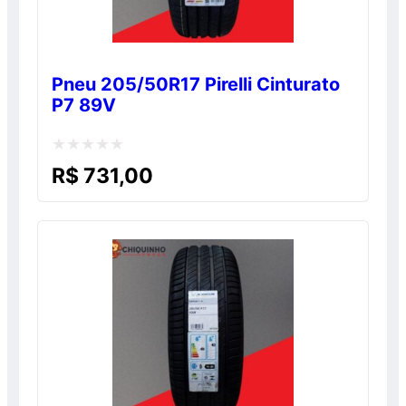
Pneu 205/50R17 Pirelli Cinturato
P7 89V
Avaliação
R$
731,00
0
de
5