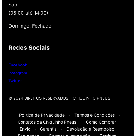
Sab
alinhamento grátis para você. Além disso,
nossa loja possui grande parceria com a
(08:00 até 14:00)
Gutierrez Pneus e Autocenter São Paulo
Domingo: Fechado
Então, entre em contato onde desejar:
Redes Sociais
Whatsap
: (11) 3588-4540
Telefone Fixo:
(11) 3588-4540
Facebook
Instagram
Twitter
© 2024 DIREITOS RESERVADOS​ – CHIQUINHO PNEUS
Política de Privacidade
·
Termos e Condições
·
Contatos da Chiquinho Pneus
·
Como Comprar
·
Envio
·
Garantia
·
Devolução e Reembolso
·
Segurança
·
Compra e Instalação
·
Carrinho
·