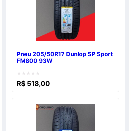
Pneu 205/50R17 Dunlop SP Sport
FM800 93W
Avaliação
R$
518,00
0
de
5