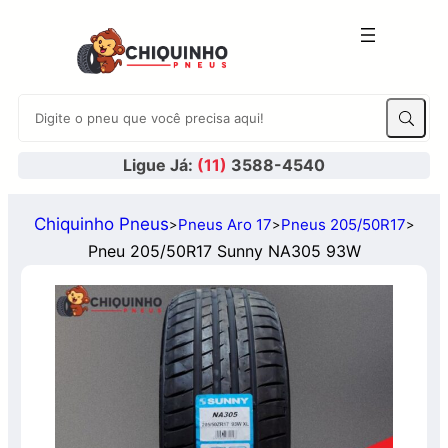
Ligue Já:
(11)
3588-4540
Chiquinho Pneus
Pneus Aro 17
Pneus 205/50R17
>
>
>
Pneu 205/50R17 Sunny NA305 93W