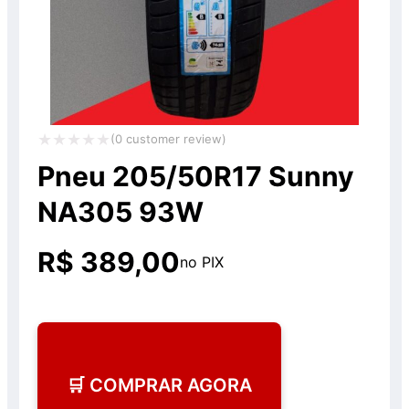
(
0
customer review)
Avaliação
Pneu 205/50R17 Sunny
0
NA305 93W
de
5
R$
389,00
no PIX
🛒 COMPRAR AGORA