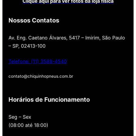
Clique aqui para ver fotos da loja física
Nossos Contatos
Av. Eng. Caetano Álvares, 5417 – Imirim, São Paulo
– SP, 02413-100
Telefone: (11) 3588-4540
contato@chiquinhopneus.com.br
Chiquinho Pneus é Padrão
Europeu de qualidade!
Horários de Funcionamento
Temos uma loja novinha, com os melhores
Seg – Sex
preços de São Paulo, alertamos por SMS
(08:00 até 18:00)
quando você precisa voltar para revisar,
oferecemos revisão, balanceamento e