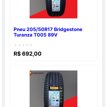
Pneu 205/50R17 Bridgestone
Turanza T005 89V
Avaliação
R$
692,00
0
de
5