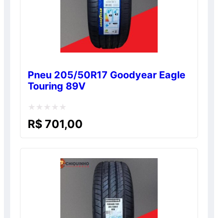
Pneu 205/50R17 Goodyear Eagle
Touring 89V
Avaliação
R$
701,00
0
de
5