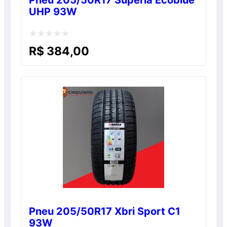
UHP 93W
Avaliação
R$
384,00
0
de
5
Pneu 205/50R17 Xbri Sport C1
93W