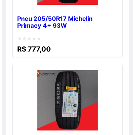
Pneu 205/50R17 Michelin
Primacy 4+ 93W
Avaliação
R$
777,00
0
de
5