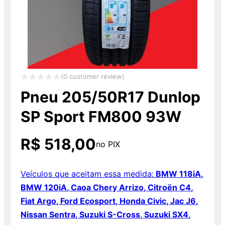
(
0
customer review)
Avaliação
Pneu 205/50R17 Dunlop
0
SP Sport FM800 93W
de
5
R$
518,00
no PIX
Veículos que aceitam essa medida:
BMW 118iA,
BMW 120iA, Caoa Chery Arrizo, Citroën C4,
Fiat Argo, Ford Ecosport, Honda Civic, Jac J6,
Nissan Sentra, Suzuki S-Cross, Suzuki SX4,