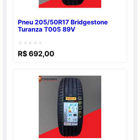
Pneu 205/50R17 Bridgestone
Turanza T005 89V
Avaliação
R$
692,00
0
de
5