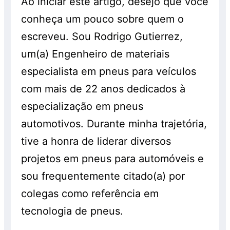
Ao iniciar este artigo, desejo que você
realizem os serviços de montagem,
anterior.
conheça um pouco sobre quem o
balanceamento e alinhamento, os quais
serão cobrados à parte. Os pneus
escreveu. Sou Rodrigo Gutierrez,
também são vendidos separadamente e
um(a) Engenheiro de materiais
sem a realização do serviço, pelo preço
especialista em pneus para veículos
normal, sem o desconto. Promoção válida
com mais de 22 anos dedicados à
enquanto durarem os estoques. Consulte!
especialização em pneus
automotivos. Durante minha trajetória,
tive a honra de liderar diversos
projetos em pneus para automóveis e
sou frequentemente citado(a) por
colegas como referência em
tecnologia de pneus.