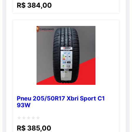
Avaliação
R$
384,00
0
de
5
Pneu 205/50R17 Xbri Sport C1
93W
Avaliação
R$
385,00