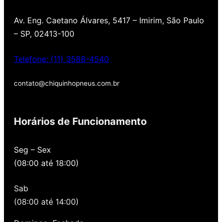
Av. Eng. Caetano Álvares, 5417 – Imirim, São Paulo
– SP, 02413-100
Telefone: (11) 3588-4540
contato@chiquinhopneus.com.br
Chiquinho Pneus é Padrão
Europeu de qualidade!
Horários de Funcionamento
Temos uma loja novinha, com os melhores
Seg – Sex
preços de São Paulo, alertamos por SMS
(08:00 até 18:00)
quando você precisa voltar para revisar,
oferecemos revisão, balanceamento e
Sab
alinhamento grátis para você. Além disso,
nossa loja possui grande parceria com a
(08:00 até 14:00)
Gutierrez Pneus e Autocenter São Paulo