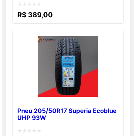
Avaliação
R$
389,00
0
de
5
Pneu 205/50R17 Superia Ecoblue
UHP 93W