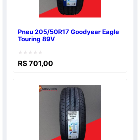
Pneu 205/50R17 Goodyear Eagle
Touring 89V
Avaliação
R$
701,00
0
de
5