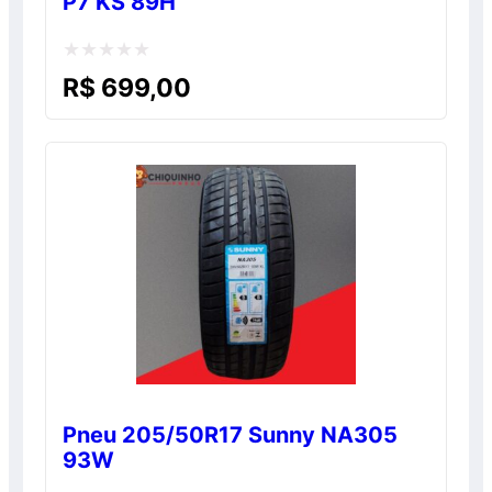
P7 KS 89H
Avaliação
R$
699,00
0
de
5
Pneu 205/50R17 Sunny NA305
93W