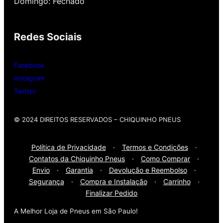
Domingo: Fechado
Então, entre em contato onde desejar:
Redes Sociais
Whatsap
: (11) 3588-4540
Telefone Fixo:
(11) 3588-4540
Facebook
Instagram
Twitter
© 2024 DIREITOS RESERVADOS​ – CHIQUINHO PNEUS
Política de Privacidade
·
Termos e Condições
·
Contatos da Chiquinho Pneus
·
Como Comprar
·
Envio
·
Garantia
·
Devolução e Reembolso
·
Segurança
·
Compra e Instalação
·
Carrinho
·
Finalizar Pedido
A Melhor Loja de Pneus em São Paulo!