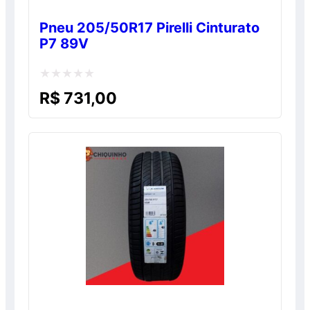
Pneu 205/50R17 Pirelli Cinturato
P7 89V
Avaliação
R$
731,00
0
de
5