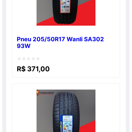
Pneu 205/50R17 Wanli SA302
93W
Avaliação
R$
371,00
0
de
5