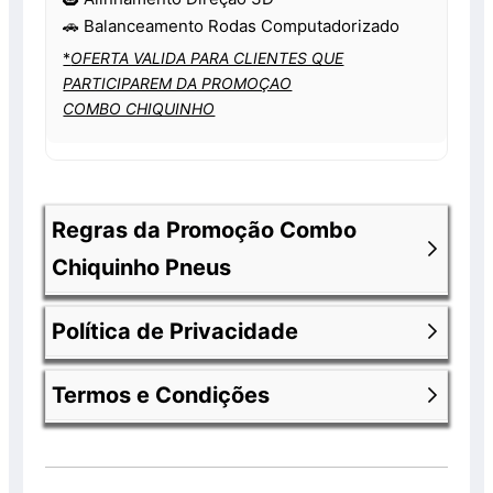
🚗 Balanceamento Rodas Computadorizado
*
OFERTA VALIDA PARA CLIENTES QUE
PARTICIPAREM DA PROMOÇAO
COMBO CHIQUINHO
Regras da Promoção Combo
Chiquinho Pneus
Política de Privacidade
Os produtos anunciados fazem parte de
uma promoção e encontram-se com 30%
Termos e Condições
de desconto já aplicado. Os valores
Nossa política de privacidade você
anunciados com os descontos são válidos
consegue encontrar entrado na página
exclusivamente para clientes que
Política de Privacidade da Chiquinho
Você consegue ver
termos e condições
comprarem os pneus em nossa loja e que