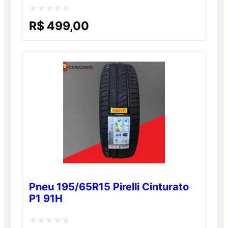
Avaliação
R$
499,00
0
de
5
Pneu 195/65R15 Pirelli Cinturato
P1 91H