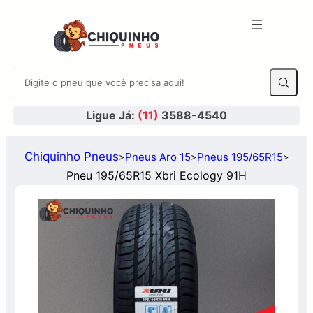
Ligue Já:
(11)
3588-4540
Chiquinho Pneus
Pneus Aro 15
Pneus 195/65R15
>
>
>
Pneu 195/65R15 Xbri Ecology 91H