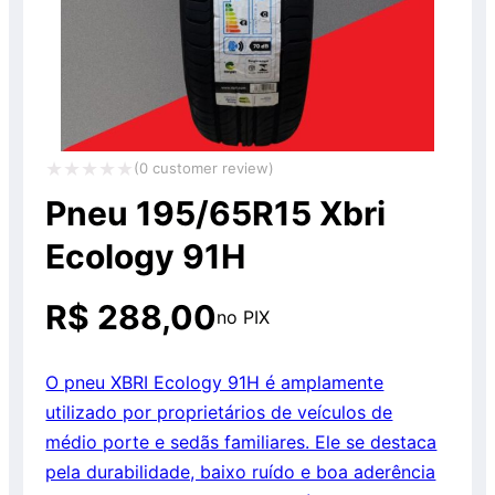
(
0
customer review)
Avaliação
Pneu 195/65R15 Xbri
0
Ecology 91H
de
5
R$
288,00
no PIX
O pneu XBRI Ecology 91H é amplamente
utilizado por proprietários de veículos de
médio porte e sedãs familiares. Ele se destaca
pela durabilidade, baixo ruído e boa aderência