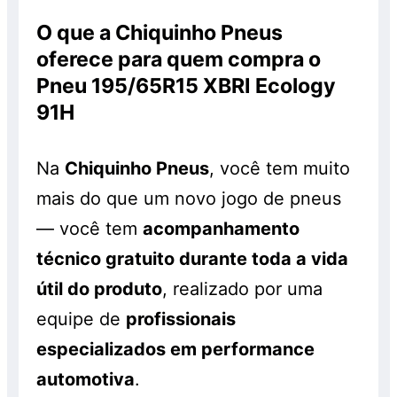
Pneus
.
da chiquinho pneus
acessando o link
realizem os serviços de montagem,
O que a Chiquinho Pneus
anterior.
balanceamento e alinhamento, os quais
oferece para quem compra o
serão cobrados à parte. Os pneus
Pneu 195/65R15 XBRI Ecology
também são vendidos separadamente e
91H
sem a realização do serviço, pelo preço
normal, sem o desconto. Promoção válida
enquanto durarem os estoques. Consulte!
Na
Chiquinho Pneus
, você tem muito
mais do que um novo jogo de pneus
— você tem
acompanhamento
técnico gratuito durante toda a vida
útil do produto
, realizado por uma
equipe de
profissionais
especializados em performance
automotiva
.