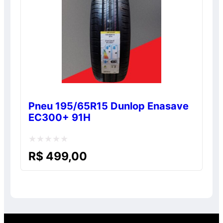
Pneu 195/65R15 Dunlop Enasave
EC300+ 91H
Avaliação
R$
499,00
0
de
5