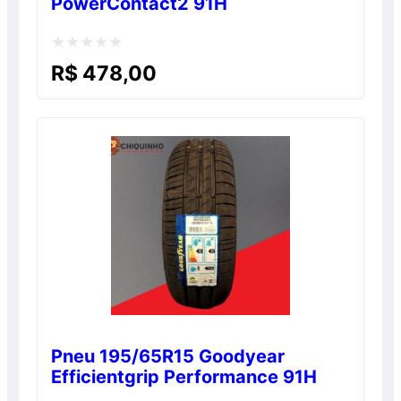
PowerContact2 91H
Avaliação
R$
478,00
0
de
5
Pneu 195/65R15 Goodyear
Efficientgrip Performance 91H