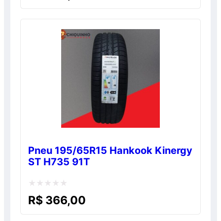
0
de
5
Pneu 195/65R15 Hankook Kinergy
ST H735 91T
Avaliação
R$
366,00
0