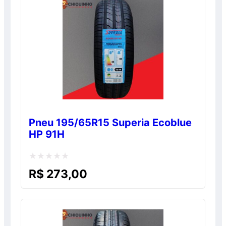
5
Pneu 195/65R15 Superia Ecoblue
HP 91H
Avaliação
R$
273,00
0
de
5