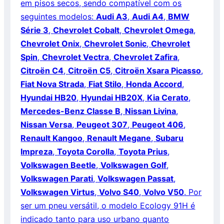
em pisos secos, sendo compatível com os
seguintes modelos:
Audi A3
,
Audi A4
,
BMW
Série 3
,
Chevrolet Cobalt
,
Chevrolet Omega
,
Chevrolet Onix
,
Chevrolet Sonic
,
Chevrolet
Spin
,
Chevrolet Vectra
,
Chevrolet Zafira
,
Citroën C4
,
Citroën C5
,
Citroën Xsara Picasso
,
Fiat Nova Strada
,
Fiat Stilo
,
Honda Accord
,
Hyundai HB20
,
Hyundai HB20X
,
Kia Cerato
,
Mercedes-Benz Classe B
,
Nissan Livina
,
Nissan Versa
,
Peugeot 307
,
Peugeot 406
,
Renault Kangoo
,
Renault Megane
,
Subaru
Impreza
,
Toyota Corolla
,
Toyota Prius
,
Volkswagen Beetle
,
Volkswagen Golf
,
Volkswagen Parati
,
Volkswagen Passat
,
Volkswagen Virtus
,
Volvo S40
,
Volvo V50
. Por
ser um pneu versátil, o modelo Ecology 91H é
indicado tanto para uso urbano quanto