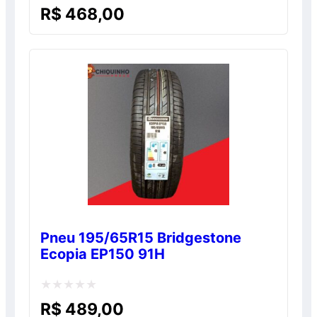
Avaliação
R$
468,00
0
de
5
Pneu 195/65R15 Bridgestone
Ecopia EP150 91H
Avaliação
R$
489,00