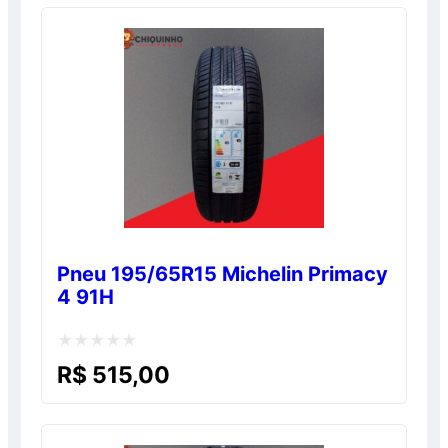
de
5
Pneu 195/65R15 Michelin Primacy
4 91H
Avaliação
R$
515,00
0
de