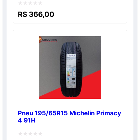
Avaliação
R$
366,00
0
de
5
Pneu 195/65R15 Michelin Primacy
4 91H