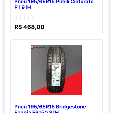
Pneu 195/65R15 Pirelli Cinturato
P1 91H
Avaliação
R$
468,00
0
de
5
Pneu 195/65R15 Bridgestone
Ecopia EP150 91H