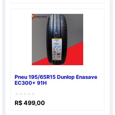
0
de
5
Pneu 195/65R15 Dunlop Enasave
EC300+ 91H
Avaliação
R$
499,00
0