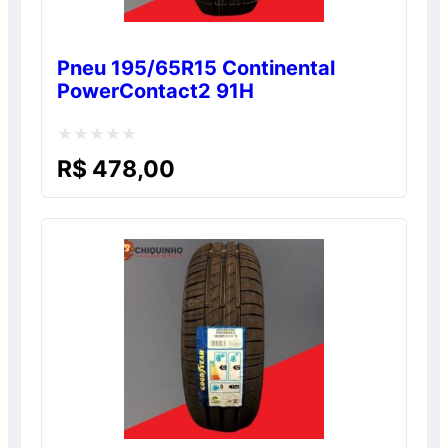
Pneu 195/65R15 Continental
PowerContact2 91H
Avaliação
R$
478,00
0
de
5