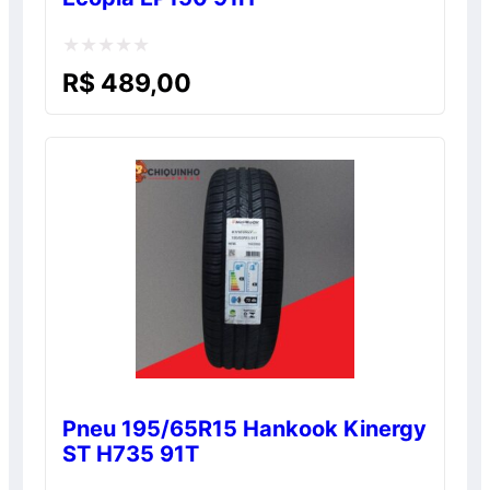
Avaliação
R$
489,00
0
de
5
Pneu 195/65R15 Hankook Kinergy
ST H735 91T