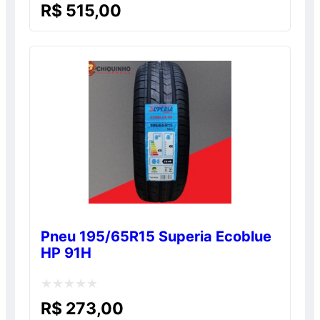
Avaliação
R$
515,00
0
de
5
Pneu 195/65R15 Superia Ecoblue
HP 91H
Avaliação
R$
273,00