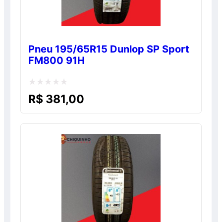
Pneu 195/65R15 Dunlop SP Sport
FM800 91H
Avaliação
R$
381,00
0
de
5