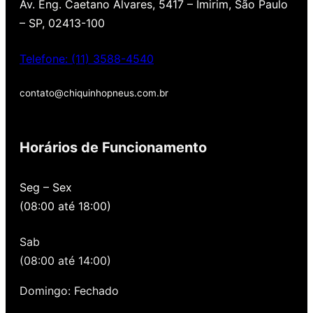
Av. Eng. Caetano Álvares, 5417 – Imirim, São Paulo
– SP, 02413-100
Telefone: (11) 3588-4540
contato@chiquinhopneus.com.br
Chiquinho Pneus é Padrão
Europeu de qualidade!
Horários de Funcionamento
Temos uma loja novinha, com os melhores
Seg – Sex
preços de São Paulo, alertamos por SMS
(08:00 até 18:00)
quando você precisa voltar para revisar,
oferecemos revisão, balanceamento e
Sab
alinhamento grátis para você. Além disso,
nossa loja possui grande parceria com a
(08:00 até 14:00)
Gutierrez Pneus e Autocenter São Paulo
Domingo: Fechado
Então, entre em contato onde desejar: