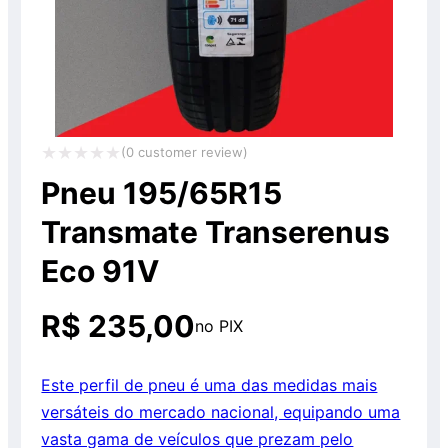
(
0
customer review)
Avaliação
Pneu 195/65R15
0
Transmate Transerenus
de
Eco 91V
5
R$
235,00
no PIX
Este perfil de pneu é uma das medidas mais
versáteis do mercado nacional, equipando uma
vasta gama de veículos que prezam pelo