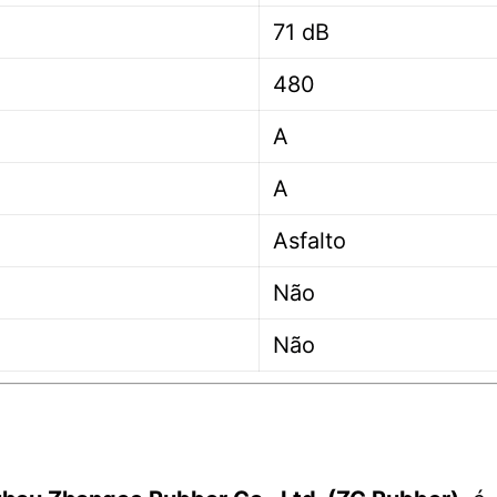
71 dB
480
A
A
Asfalto
Não
Não