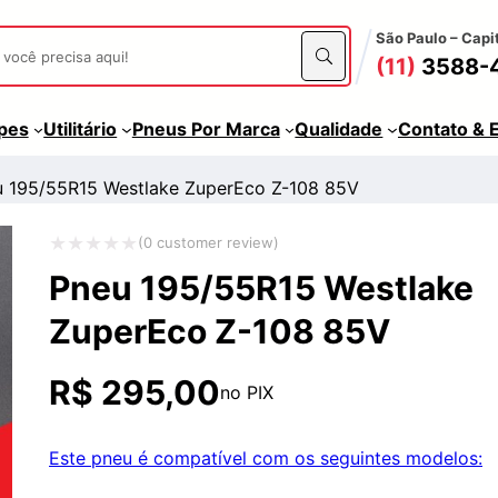
São Paulo – Capi
(11)
3588-
apes
Utilitário
Pneus Por Marca
Qualidade
Contato & 
 195/55R15 Westlake ZuperEco Z-108 85V
(
0
customer review)
Avaliação
Pneu 195/55R15 Westlake
0
ZuperEco Z-108 85V
de
5
R$
295,00
no PIX
Este pneu é compatível com os seguintes modelos: