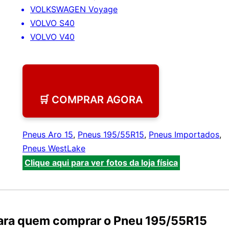
VOLKSWAGEN Voyage
VOLVO S40
VOLVO V40
🛒 COMPRAR AGORA
Pneus Aro 15
,
Pneus 195/55R15
,
Pneus Importados
,
Pneus WestLake
Clique aqui para ver fotos da loja física
para quem comprar o Pneu 195/55R15