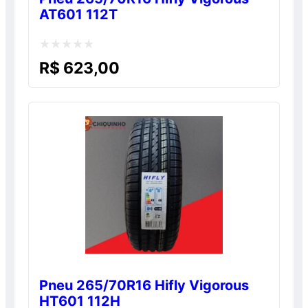
AT601 112T
Avaliação
R$
623,00
0
de
5
Pneu 265/70R16 Hifly Vigorous
HT601 112H