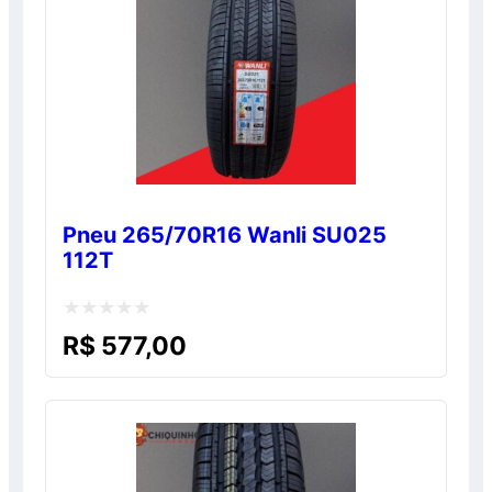
Pneu 265/70R16 Wanli SU025
112T
Avaliação
R$
577,00
0
de
5