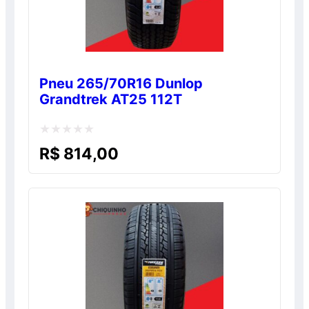
Pneu 265/70R16 Dunlop
Grandtrek AT25 112T
Avaliação
R$
814,00
0
de
5