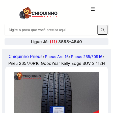
Ligue Já:
(11)
3588-4540
Chiquinho Pneus
Pneus Aro 16
Pneus 265/70R16
>
>
>
Pneu 265/70R16 GoodYear Kelly Edge SUV 2 112H