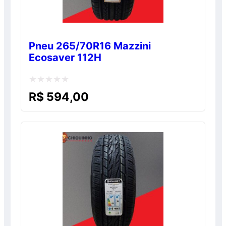
Pneu 265/70R16 Mazzini
Ecosaver 112H
Avaliação
R$
594,00
0
de
5