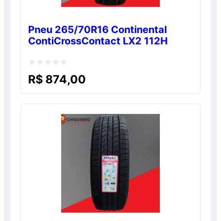
Pneu 265/70R16 Continental
ContiCrossContact LX2 112H
Avaliação
R$
874,00
0
de
5