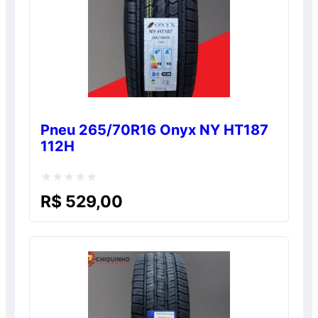
Pneu 265/70R16 Onyx NY HT187
112H
Avaliação
R$
529,00
0
de
5