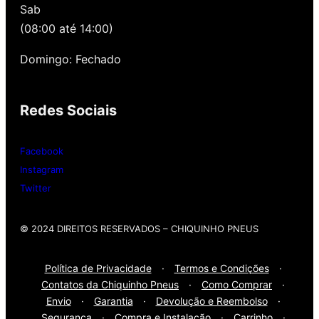
Sab
alinhamento grátis para você. Além disso,
nossa loja possui grande parceria com a
(08:00 até 14:00)
Gutierrez Pneus e Autocenter São Paulo
Domingo: Fechado
Então, entre em contato onde desejar:
Redes Sociais
Whatsap
: (11) 3588-4540
Telefone Fixo:
(11) 3588-4540
Facebook
Instagram
Twitter
© 2024 DIREITOS RESERVADOS​ – CHIQUINHO PNEUS
Política de Privacidade
·
Termos e Condições
·
Contatos da Chiquinho Pneus
·
Como Comprar
·
Envio
·
Garantia
·
Devolução e Reembolso
·
Segurança
·
Compra e Instalação
·
Carrinho
·