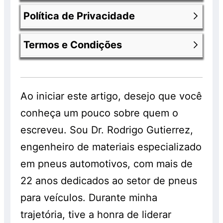
Política de Privacidade
Os produtos anunciados fazem parte de
uma promoção e encontram-se com 30%
Termos e Condições
de desconto já aplicado. Os valores
Nossa política de privacidade você
anunciados com os descontos são válidos
consegue encontrar entrado na página
exclusivamente para clientes que
Política de Privacidade da Chiquinho
Você consegue ver
termos e condições
comprarem os pneus em nossa loja e que
Pneus
.
da chiquinho pneus
acessando o link
Ao iniciar este artigo, desejo que você
realizem os serviços de montagem,
anterior.
conheça um pouco sobre quem o
balanceamento e alinhamento, os quais
serão cobrados à parte. Os pneus
escreveu. Sou Dr. Rodrigo Gutierrez,
também são vendidos separadamente e
engenheiro de materiais especializado
sem a realização do serviço, pelo preço
em pneus automotivos, com mais de
normal, sem o desconto. Promoção válida
22 anos dedicados ao setor de pneus
enquanto durarem os estoques. Consulte!
para veículos. Durante minha
trajetória, tive a honra de liderar