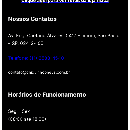
Clique aqui para ver fotos da loja física
Nossos Contatos
Av. Eng. Caetano Álvares, 5417 – Imirim, São Paulo
– SP, 02413-100
Telefone: (11) 3588-4540
contato@chiquinhopneus.com.br
Chiquinho Pneus é Padrão
Europeu de qualidade!
Horários de Funcionamento
Temos uma loja novinha, com os melhores
Seg – Sex
preços de São Paulo, alertamos por SMS
(08:00 até 18:00)
quando você precisa voltar para revisar,
oferecemos revisão, balanceamento e