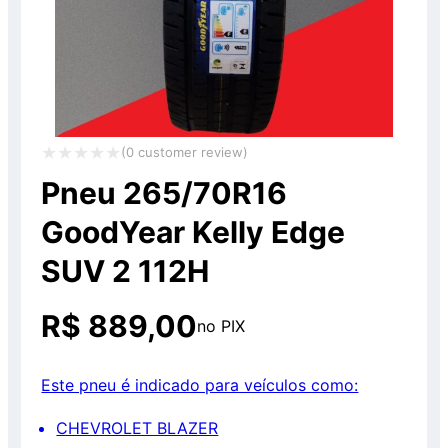
(
0
customer review)
Avaliação
Pneu 265/70R16
0
GoodYear Kelly Edge
de
SUV 2 112H
5
R$
889,00
no PIX
Este pneu é indicado para veículos como:
CHEVROLET BLAZER