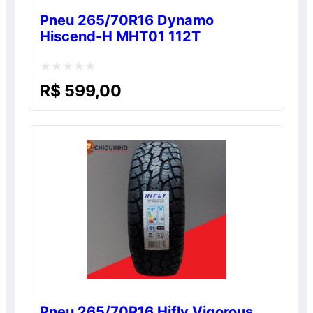
Pneu 265/70R16 Dynamo
Hiscend-H MHT01 112T
Avaliação
R$
599,00
0
de
5
Pneu 265/70R16 Hifly Vigorous