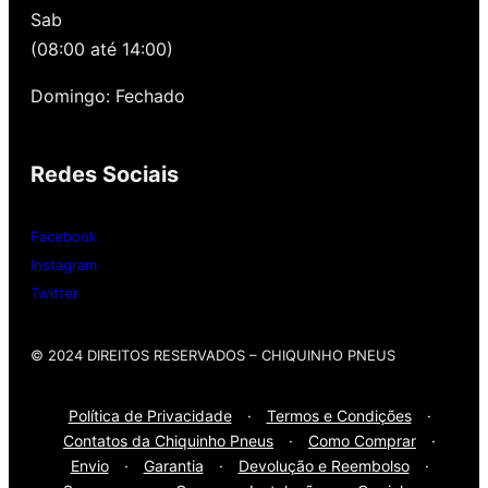
Sab
alinhamento grátis para você. Além disso,
nossa loja possui grande parceria com a
(08:00 até 14:00)
Gutierrez Pneus e Autocenter São Paulo
Domingo: Fechado
Então, entre em contato onde desejar:
Redes Sociais
Whatsap
: (11) 3588-4540
Telefone Fixo:
(11) 3588-4540
Facebook
Instagram
Twitter
© 2024 DIREITOS RESERVADOS​ – CHIQUINHO PNEUS
Política de Privacidade
·
Termos e Condições
·
Contatos da Chiquinho Pneus
·
Como Comprar
·
Envio
·
Garantia
·
Devolução e Reembolso
·