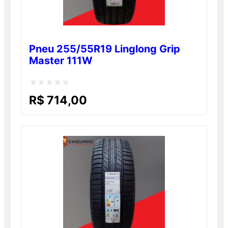
Pneu 255/55R19 Linglong Grip
Master 111W
Avaliação
R$
714,00
0
de
5