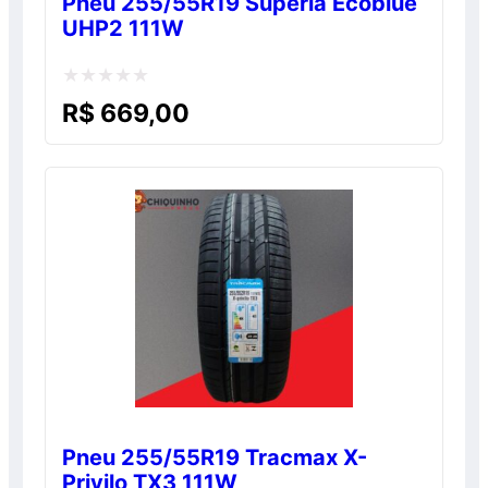
Pneu 255/55R19 Superia Ecoblue
UHP2 111W
Avaliação
R$
669,00
0
de
5
Pneu 255/55R19 Tracmax X-
Privilo TX3 111W