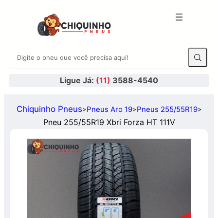
Ligue Já:
(11)
3588-4540
Chiquinho Pneus
Pneus Aro 19
Pneus 255/55R19
>
>
>
Pneu 255/55R19 Xbri Forza HT 111V