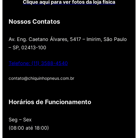
Clique aqui para ver fotos da loja física
Nossos Contatos
Av. Eng. Caetano Álvares, 5417 – Imirim, São Paulo
– SP, 02413-100
Telefone: (11) 3588-4540
contato@chiquinhopneus.com.br
Chiquinho Pneus é Padrão
Europeu de qualidade!
Horários de Funcionamento
Temos uma loja novinha, com os melhores
Seg – Sex
preços de São Paulo, alertamos por SMS
(08:00 até 18:00)
quando você precisa voltar para revisar,
oferecemos revisão, balanceamento e