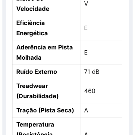
V
Velocidade
Eficiência
E
Energética
Aderência em Pista
E
Molhada
Ruído Externo
71 dB
Treadwear
460
(Durabilidade)
Tração (Pista Seca)
A
Temperatura
(Resistência
A