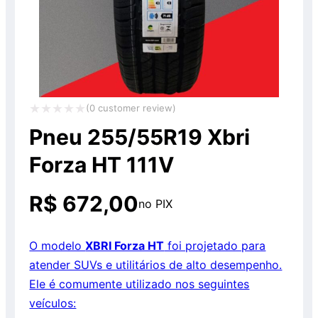
(
0
customer review)
Avaliação
Pneu 255/55R19 Xbri
0
Forza HT 111V
de
5
R$
672,00
no PIX
O modelo
XBRI Forza HT
foi projetado para
atender SUVs e utilitários de alto desempenho.
Ele é comumente utilizado nos seguintes
veículos: