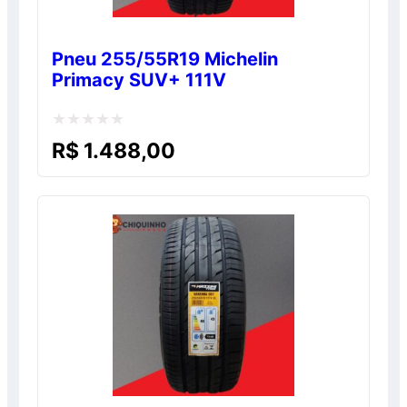
Pneu 255/55R19 Michelin
Primacy SUV+ 111V
Avaliação
R$
1.488,00
0
de
5