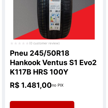
(
0
customer review)
Avaliação
Pneu 245/50R18
0
Hankook Ventus S1 Evo2
de
K117B HRS 100Y
5
R$
1.481,00
no PIX