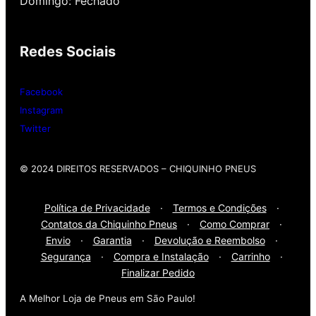
Domingo: Fechado
Então, entre em contato onde desejar:
Redes Sociais
Whatsap
: (11) 3588-4540
Telefone Fixo:
(11) 3588-4540
Facebook
Instagram
Twitter
© 2024 DIREITOS RESERVADOS​ – CHIQUINHO PNEUS
Política de Privacidade
·
Termos e Condições
·
Contatos da Chiquinho Pneus
·
Como Comprar
·
Envio
·
Garantia
·
Devolução e Reembolso
·
Segurança
·
Compra e Instalação
·
Carrinho
·
Finalizar Pedido
A Melhor Loja de Pneus em São Paulo!