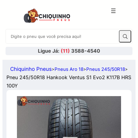
Ligue Já:
(11)
3588-4540
Chiquinho Pneus
Pneus Aro 18
Pneus 245/50R18
>
>
>
Pneu 245/50R18 Hankook Ventus S1 Evo2 K117B HRS
100Y