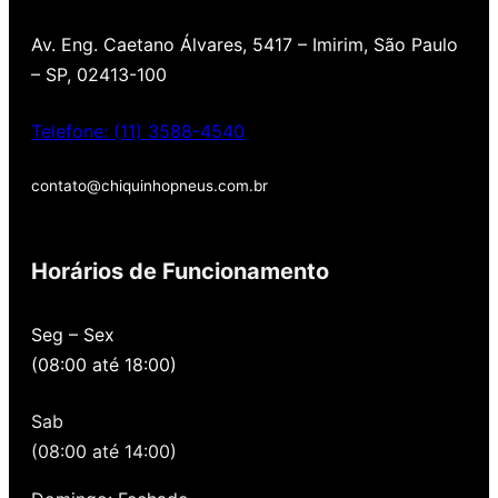
Av. Eng. Caetano Álvares, 5417 – Imirim, São Paulo
– SP, 02413-100
Telefone: (11) 3588-4540
contato@chiquinhopneus.com.br
Chiquinho Pneus é Padrão
Europeu de qualidade!
Horários de Funcionamento
Temos uma loja novinha, com os melhores
Seg – Sex
preços de São Paulo, alertamos por SMS
(08:00 até 18:00)
quando você precisa voltar para revisar,
oferecemos revisão, balanceamento e
Sab
alinhamento grátis para você. Além disso,
nossa loja possui grande parceria com a
(08:00 até 14:00)
Gutierrez Pneus e Autocenter São Paulo