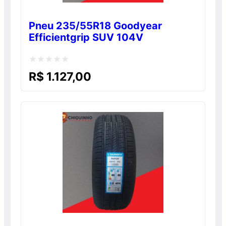
Pneu 235/55R18 Goodyear
Efficientgrip SUV 104V
Avaliação
R$
1.127,00
0
de
5