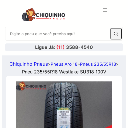
Ligue Já:
(11)
3588-4540
Chiquinho Pneus
Pneus Aro 18
Pneus 235/55R18
>
>
>
Pneu 235/55R18 Westlake SU318 100V