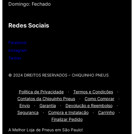
Domingo: Fechado
Então, entre em contato onde desejar:
Redes Sociais
Whatsap
: (11) 3588-4540
Telefone Fixo:
(11) 3588-4540
Facebook
Instagram
Twitter
© 2024 DIREITOS RESERVADOS​ – CHIQUINHO PNEUS
Política de Privacidade
·
Termos e Condições
·
Contatos da Chiquinho Pneus
·
Como Comprar
·
Envio
·
Garantia
·
Devolução e Reembolso
·
Segurança
·
Compra e Instalação
·
Carrinho
·
Finalizar Pedido
A Melhor Loja de Pneus em São Paulo!