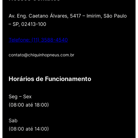
Av. Eng. Caetano Álvares, 5417 – Imirim, São Paulo
– SP, 02413-100
Telefone: (11) 3588-4540
contato@chiquinhopneus.com.br
Chiquinho Pneus é Padrão
Europeu de qualidade!
Horários de Funcionamento
Temos uma loja novinha, com os melhores
Seg – Sex
preços de São Paulo, alertamos por SMS
(08:00 até 18:00)
quando você precisa voltar para revisar,
oferecemos revisão, balanceamento e
Sab
alinhamento grátis para você. Além disso,
nossa loja possui grande parceria com a
(08:00 até 14:00)
Gutierrez Pneus e Autocenter São Paulo