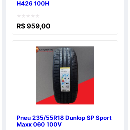
H426 100H
Avaliação
R$
959,00
0
de
5
Pneu 235/55R18 Dunlop SP Sport
Maxx 060 100V