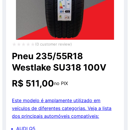
(
0
customer review)
Avaliação
Pneu 235/55R18
0
Westlake SU318 100V
de
5
R$
511,00
no PIX
Este modelo é amplamente utilizado em
veículos de diferentes categorias. Veja a lista
dos principais automóveis compatíveis:
AUDI Q5