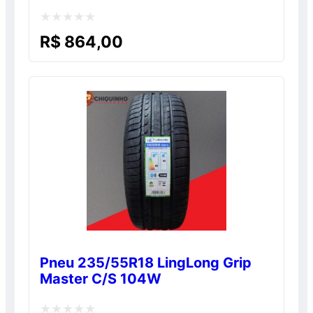
Avaliação
R$
864,00
0
de
5
Pneu 235/55R18 LingLong Grip
Master C/S 104W