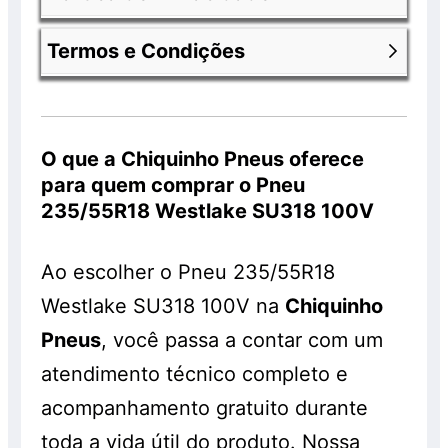
Os produtos anunciados fazem parte de
uma promoção e encontram-se com 30%
Termos e Condições
de desconto já aplicado. Os valores
Nossa política de privacidade você
anunciados com os descontos são válidos
consegue encontrar entrado na página
exclusivamente para clientes que
Política de Privacidade da Chiquinho
Você consegue ver
termos e condições
comprarem os pneus em nossa loja e que
Pneus
.
da chiquinho pneus
acessando o link
O que a Chiquinho Pneus oferece
realizem os serviços de montagem,
anterior.
para quem comprar o Pneu
balanceamento e alinhamento, os quais
235/55R18 Westlake SU318 100V
serão cobrados à parte. Os pneus
também são vendidos separadamente e
Ao escolher o Pneu 235/55R18
sem a realização do serviço, pelo preço
normal, sem o desconto. Promoção válida
Westlake SU318 100V na
Chiquinho
enquanto durarem os estoques. Consulte!
Pneus
, você passa a contar com um
atendimento técnico completo e
acompanhamento gratuito durante
toda a vida útil do produto. Nossa