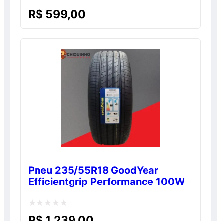
Avaliação
R$
599,00
0
de
5
Pneu 235/55R18 GoodYear
Efficientgrip Performance 100W
Avaliação
R$
1.239,00