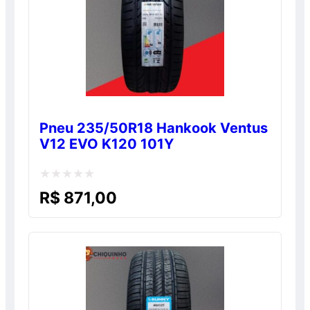
Pneu 235/50R18 Hankook Ventus
V12 EVO K120 101Y
Avaliação
R$
871,00
0
de
5