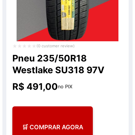
(
0
customer review)
Avaliação
Pneu 235/50R18
0
Westlake SU318 97V
de
5
R$
491,00
no PIX
🛒 COMPRAR AGORA