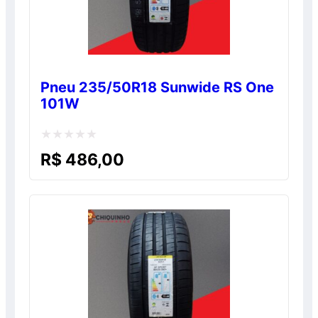
Pneu 235/50R18 Sunwide RS One
101W
Avaliação
R$
486,00
0
de
5