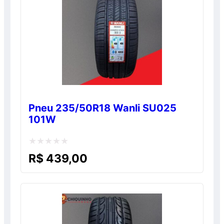
Pneu 235/50R18 Wanli SU025
101W
Avaliação
R$
439,00
0
de
5