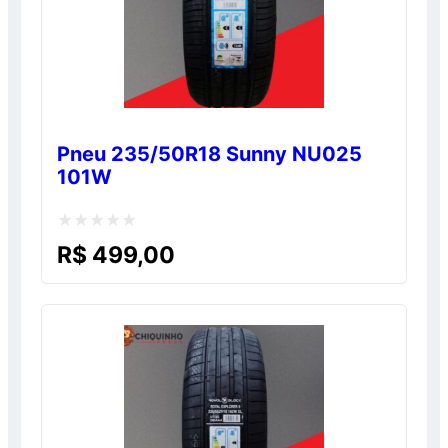
Pneu 235/50R18 Sunny NU025
101W
Avaliação
R$
499,00
0
de
5