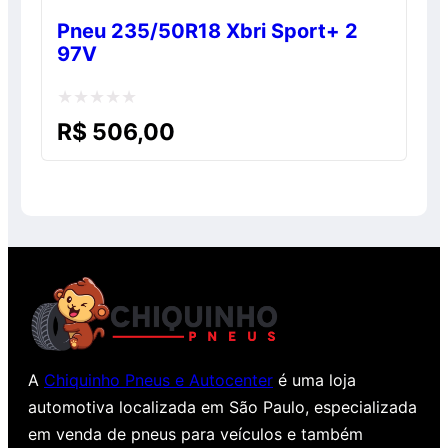
Pneu 235/50R18 Xbri Sport+ 2
97V
Avaliação
R$
506,00
0
de
5
A
Chiquinho Pneus e Autocenter
é uma loja
automotiva localizada em São Paulo, especializada
em venda de pneus para veículos e também