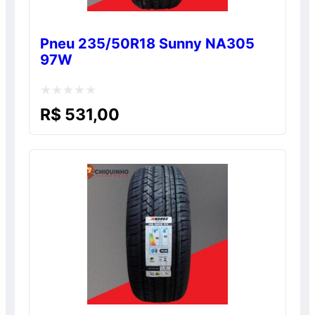
Pneu 235/50R18 Sunny NA305
97W
Avaliação
R$
531,00
0
de
5