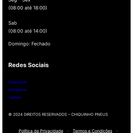
preços de São Paulo, alertamos por SMS
(08:00 até 18:00)
quando você precisa voltar para revisar,
oferecemos revisão, balanceamento e
Sab
alinhamento grátis para você. Além disso,
nossa loja possui grande parceria com a
(08:00 até 14:00)
Gutierrez Pneus e Autocenter São Paulo
Domingo: Fechado
Então, entre em contato onde desejar:
Redes Sociais
Whatsap
: (11) 3588-4540
Telefone Fixo:
(11) 3588-4540
Facebook
Instagram
Twitter
© 2024 DIREITOS RESERVADOS​ – CHIQUINHO PNEUS
Política de Privacidade
·
Termos e Condições
·