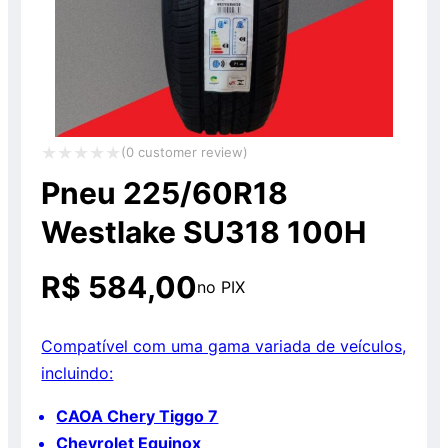
(
0
customer review)
Avaliação
Pneu 225/60R18
0
Westlake SU318 100H
de
5
R$
584,00
no PIX
Compatível com uma gama variada de veículos,
incluindo:
CAOA Chery Tiggo 7
Chevrolet Equinox