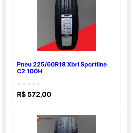
Pneu 225/60R18 Xbri Sportline
C2 100H
Avaliação
R$
572,00
0
de
5