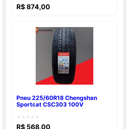
Avaliação
R$
874,00
0
de
5
Pneu 225/60R18 Chengshan
Sportcat CSC303 100V
Avaliação
R$
568,00