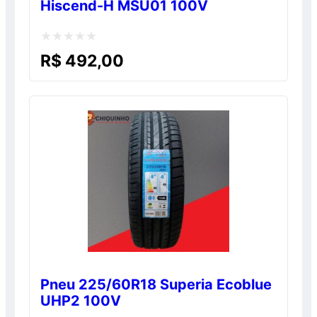
Hiscend-H MSU01 100V
Avaliação
R$
492,00
0
de
5
Pneu 225/60R18 Superia Ecoblue
UHP2 100V