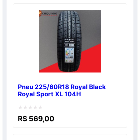
de
5
Pneu 225/60R18 Royal Black
Royal Sport XL 104H
Avaliação
R$
569,00
0
de