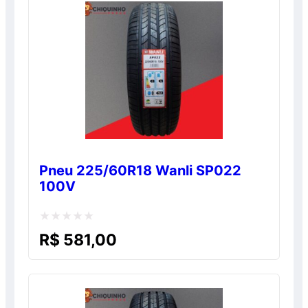
5
Pneu 225/60R18 Wanli SP022
100V
Avaliação
R$
581,00
0
de
5