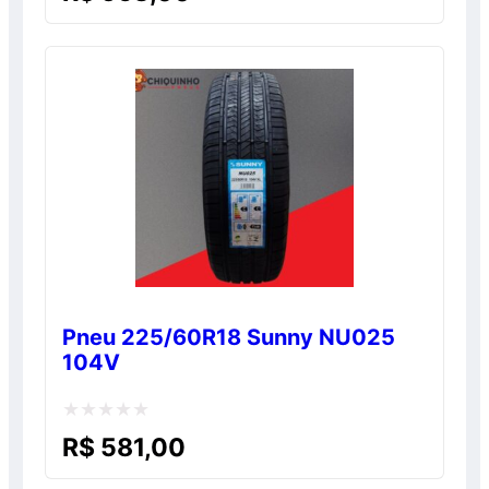
0
de
5
Pneu 225/60R18 Sunny NU025
104V
Avaliação
R$
581,00
0