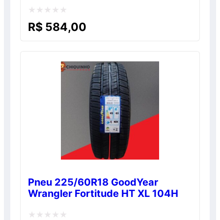
Avaliação
R$
584,00
0
de
5
Pneu 225/60R18 GoodYear
Wrangler Fortitude HT XL 104H