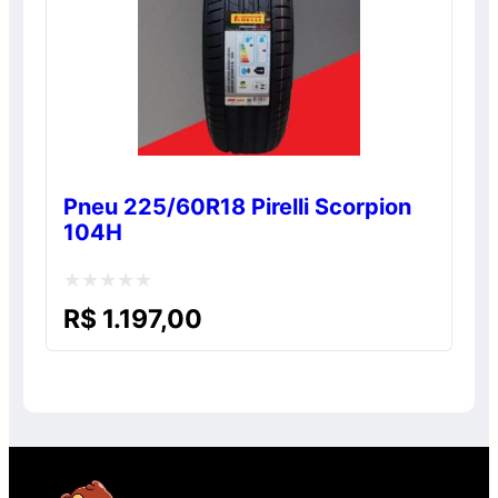
Pneu 225/60R18 Pirelli Scorpion
104H
Avaliação
R$
1.197,00
0
de
5