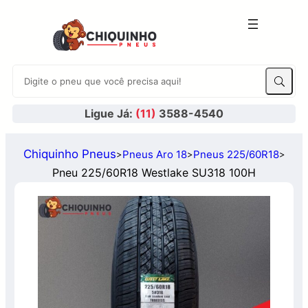
Ligue Já:
(11)
3588-4540
Chiquinho Pneus
Pneus Aro 18
Pneus 225/60R18
>
>
>
Pneu 225/60R18 Westlake SU318 100H