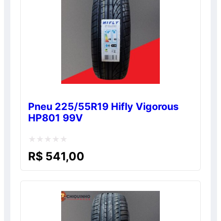
Pneu 225/55R19 Hifly Vigorous
HP801 99V
Avaliação
R$
541,00
0
de
5