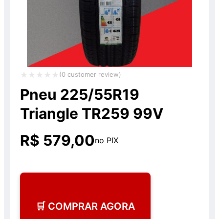
(
0
customer review)
Avaliação
Pneu 225/55R19
0
Triangle TR259 99V
de
5
R$
579,00
no PIX
🛒 COMPRAR AGORA