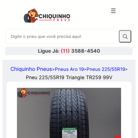
Ligue Já:
(11)
3588-4540
Chiquinho Pneus
Pneus Aro 19
Pneus 225/55R19
>
>
>
Pneu 225/55R19 Triangle TR259 99V