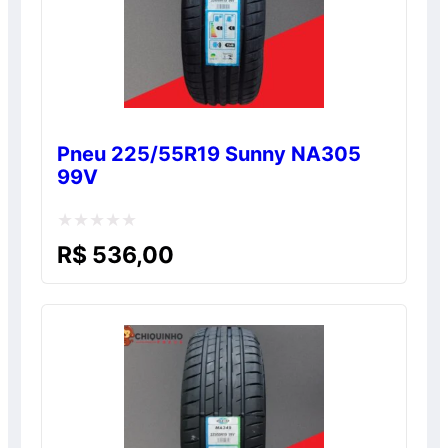
Pneu 225/55R19 Sunny NA305
99V
Avaliação
R$
536,00
0
de
5