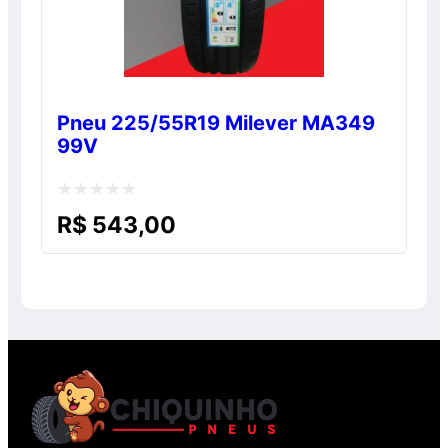
Pneu 225/55R19 Milever MA349
99V
Avaliação
R$
543,00
0
de
5