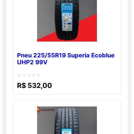
Pneu 225/55R19 Superia Ecoblue
UHP2 99V
Avaliação
R$
532,00
0
de
5