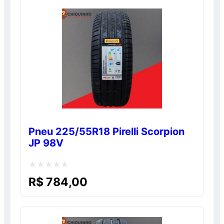
5
Pneu 225/55R18 Pirelli Scorpion
JP 98V
Avaliação
R$
784,00
0
de
5