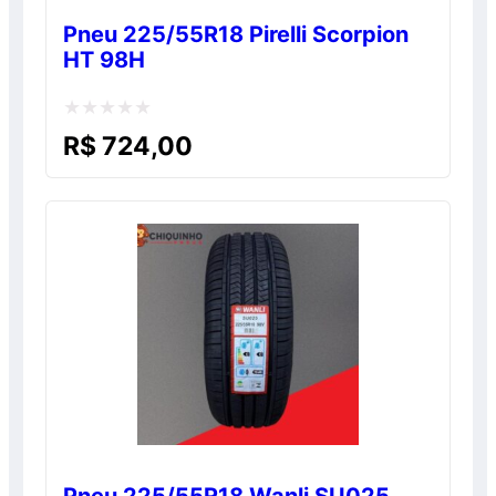
Pneu 225/55R18 Pirelli Scorpion
HT 98H
Avaliação
R$
724,00
0
de
5