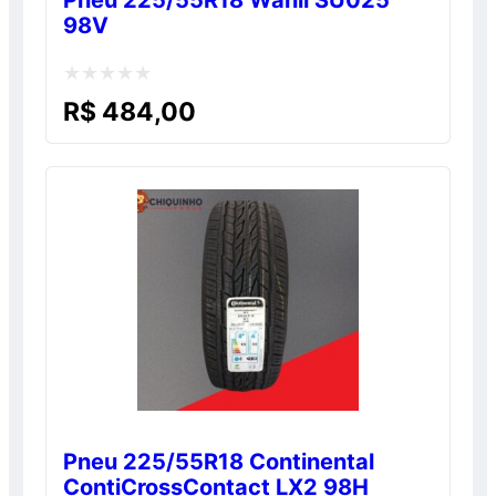
Pneu 225/55R18 Wanli SU025
98V
Avaliação
R$
484,00
0
de
5
Pneu 225/55R18 Continental
ContiCrossContact LX2 98H