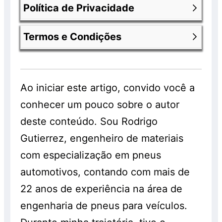
Política de Privacidade
Os produtos anunciados fazem parte de
uma promoção e encontram-se com 30%
Termos e Condições
de desconto já aplicado. Os valores
Nossa política de privacidade você
anunciados com os descontos são válidos
consegue encontrar entrado na página
exclusivamente para clientes que
Política de Privacidade da Chiquinho
Você consegue ver
termos e condições
comprarem os pneus em nossa loja e que
Pneus
.
da chiquinho pneus
acessando o link
Ao iniciar este artigo, convido você a
realizem os serviços de montagem,
anterior.
conhecer um pouco sobre o autor
balanceamento e alinhamento, os quais
serão cobrados à parte. Os pneus
deste conteúdo. Sou Rodrigo
também são vendidos separadamente e
Gutierrez, engenheiro de materiais
sem a realização do serviço, pelo preço
com especialização em pneus
normal, sem o desconto. Promoção válida
automotivos, contando com mais de
enquanto durarem os estoques. Consulte!
22 anos de experiência na área de
engenharia de pneus para veículos.