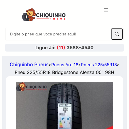
Ligue Já:
(11)
3588-4540
Chiquinho Pneus
Pneus Aro 18
Pneus 225/55R18
>
>
>
Pneu 225/55R18 Bridgestone Alenza 001 98H