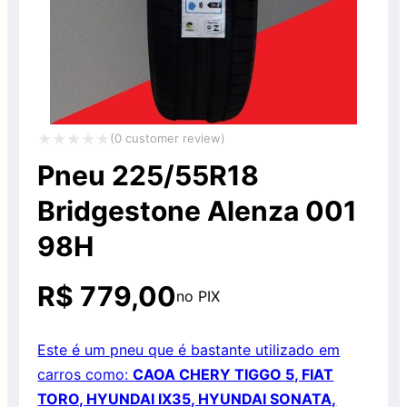
(
0
customer review)
Avaliação
Pneu 225/55R18
0
Bridgestone Alenza 001
de
98H
5
R$
779,00
no PIX
Este é um pneu que é bastante utilizado em
carros como:
CAOA CHERY TIGGO 5, FIAT
TORO, HYUNDAI IX35, HYUNDAI SONATA,