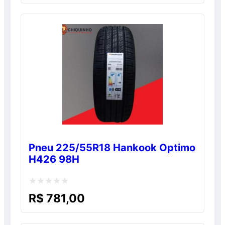
de
5
Pneu 225/55R18 Hankook Optimo
H426 98H
Avaliação
R$
781,00
0
de