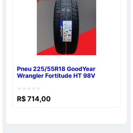
Pneu 225/55R18 GoodYear
Wrangler Fortitude HT 98V
Avaliação
R$
714,00
0
de
5