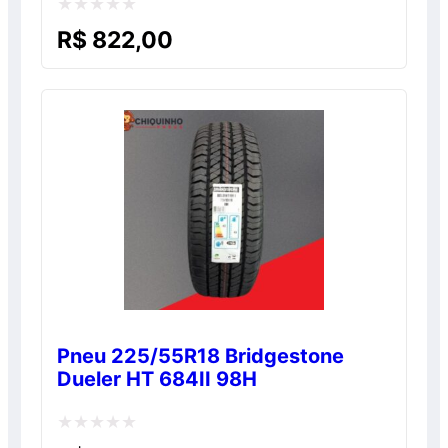
Avaliação
R$
822,00
0
de
5
Pneu 225/55R18 Bridgestone
Dueler HT 684II 98H
Avaliação