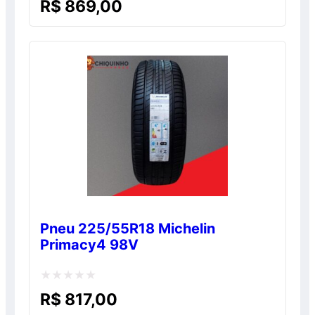
R$
869,00
0
de
5
Pneu 225/55R18 Michelin
Primacy4 98V
Avaliação
R$
817,00
0