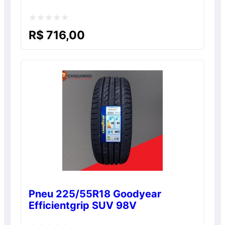
Avaliação
R$
716,00
0
de
5
Pneu 225/55R18 Goodyear
Efficientgrip SUV 98V