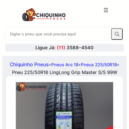
Ligue Já:
(11)
3588-4540
Chiquinho Pneus
Pneus Aro 18
Pneus 225/50R18
>
>
>
Pneu 225/50R18 LingLong Grip Master S/S 99W