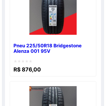
Pneu 225/50R18 Bridgestone
Alenza 001 95V
Avaliação
R$
876,00
0
de
5