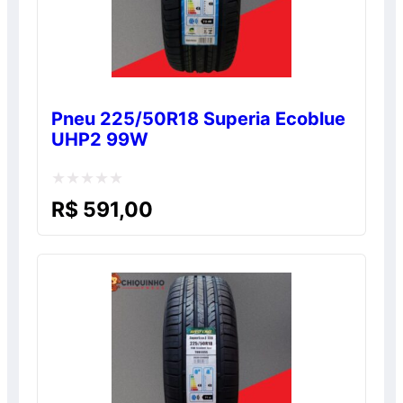
Pneu 225/50R18 Superia Ecoblue
UHP2 99W
Avaliação
R$
591,00
0
de
5