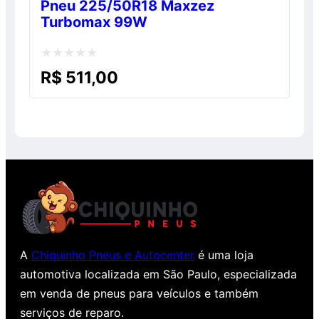
Pneu 225/50R18 Maxzez
Turbomax 99W
Avaliação
R$
511,00
0
de
5
A
Chiquinho Pneus e Autocenter
é uma loja
automotiva localizada em São Paulo, especializada
em venda de pneus para veículos e também
serviços de reparo.