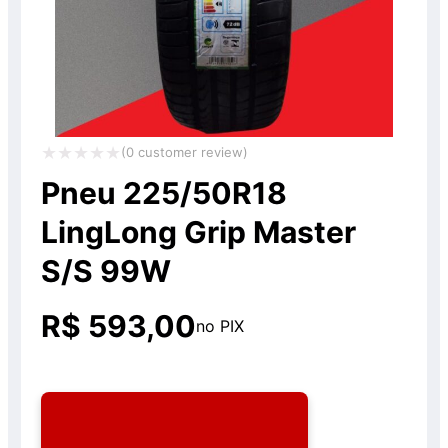
(
0
customer review)
Avaliação
Pneu 225/50R18
0
LingLong Grip Master
de
S/S 99W
5
R$
593,00
no PIX