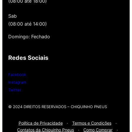
(08:00 até 18:00)
quando você precisa voltar para revisar,
oferecemos revisão, balanceamento e
Sab
alinhamento grátis para você. Além disso,
nossa loja possui grande parceria com a
(08:00 até 14:00)
Gutierrez Pneus e Autocenter São Paulo
Domingo: Fechado
Então, entre em contato onde desejar:
Redes Sociais
Whatsap
: (11) 3588-4540
Telefone Fixo:
(11) 3588-4540
Facebook
Instagram
Twitter
© 2024 DIREITOS RESERVADOS​ – CHIQUINHO PNEUS
Política de Privacidade
·
Termos e Condições
·
Contatos da Chiquinho Pneus
·
Como Comprar
·