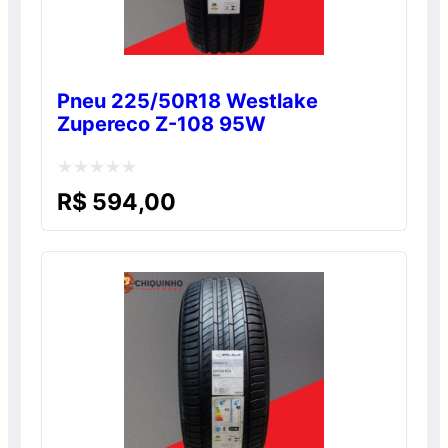
Pneu 225/50R18 Westlake
Zupereco Z-108 95W
Avaliação
R$
594,00
0
de
5