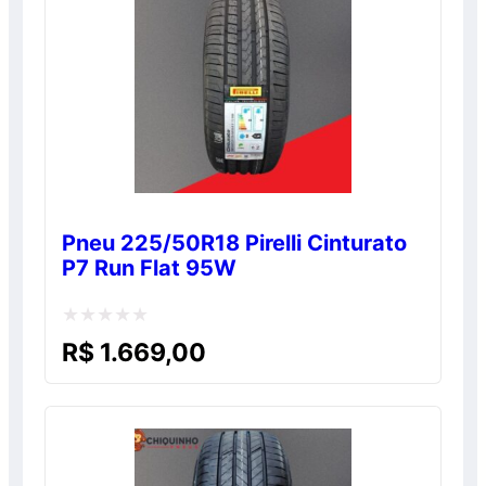
Pneu 225/50R18 Pirelli Cinturato
P7 Run Flat 95W
Avaliação
R$
1.669,00
0
de
5