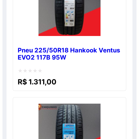
Pneu 225/50R18 Hankook Ventus
EVO2 117B 95W
Avaliação
R$
1.311,00
0
de
5