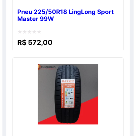
Pneu 225/50R18 LingLong Sport
Master 99W
Avaliação
R$
572,00
0
de
5