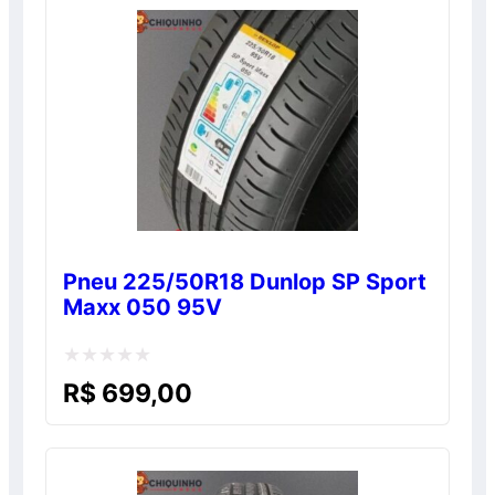
normal, sem o desconto. Promoção válida
enquanto durarem os estoques. Consulte!
Pneu 225/50R18 Dunlop SP Sport
Maxx 050 95V
Avaliação
R$
699,00
0
de
5