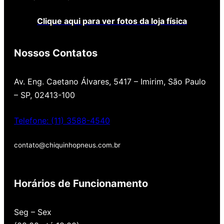
Clique aqui para ver fotos da loja física
Nossos Contatos
Av. Eng. Caetano Álvares, 5417 – Imirim, São Paulo
– SP, 02413-100
Telefone: (11) 3588-4540
contato@chiquinhopneus.com.br
Chiquinho Pneus é Padrão
Europeu de qualidade!
Horários de Funcionamento
Temos uma loja novinha, com os melhores
Seg – Sex
preços de São Paulo, alertamos por SMS