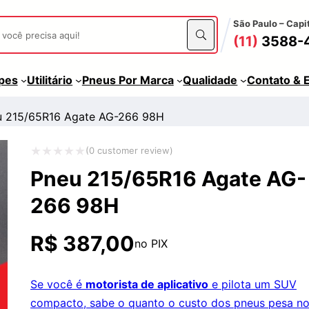
São Paulo – Capi
(11)
3588-
apes
Utilitário
Pneus Por Marca
Qualidade
Contato & 
u 215/65R16 Agate AG-266 98H
(
0
customer review)
Avaliação
Pneu 215/65R16 Agate AG-
0
266 98H
de
5
R$
387,00
no PIX
Se você é
motorista de aplicativo
e pilota um SUV
compacto, sabe o quanto o custo dos pneus pesa n