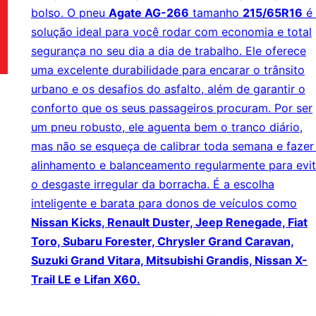
bolso. O pneu
Agate AG-266
tamanho
215/65R16
é 
solução ideal para você rodar com economia e total
segurança no seu dia a dia de trabalho. Ele oferece
uma excelente durabilidade para encarar o trânsito
urbano e os desafios do asfalto, além de garantir o
conforto que os seus passageiros procuram. Por ser
um pneu robusto, ele aguenta bem o tranco diário,
mas não se esqueça de calibrar toda semana e fazer
alinhamento e balanceamento regularmente para evit
o desgaste irregular da borracha. É a escolha
inteligente e barata para donos de veículos como
Nissan Kicks, Renault Duster, Jeep Renegade, Fiat
Toro, Subaru Forester, Chrysler Grand Caravan,
Suzuki Grand Vitara, Mitsubishi Grandis, Nissan X-
Trail LE e Lifan X60.