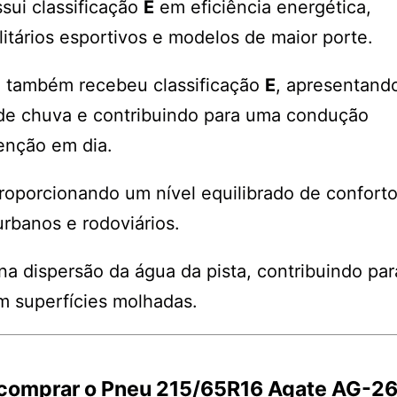
ui classificação
E
em eficiência energética,
litários esportivos e modelos de maior porte.
o também recebeu classificação
E
, apresentand
de chuva e contribuindo para uma condução
enção em dia.
proporcionando um nível equilibrado de confort
urbanos e rodoviários.
na dispersão da água da pista, contribuindo par
em superfícies molhadas.
e comprar o Pneu 215/65R16 Agate AG-2