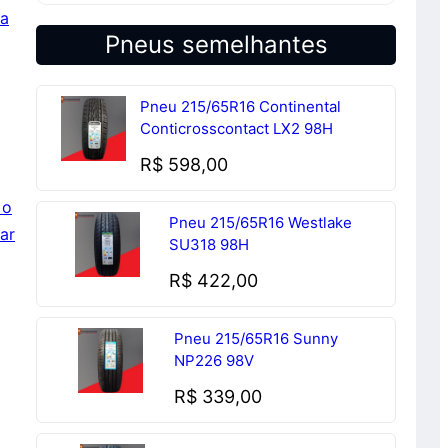
a
Pneus semelhantes
Pneu 215/65R16 Continental
Conticrosscontact LX2 98H
R$
598,00
 o
Pneu 215/65R16 Westlake
ar
SU318 98H
R$
422,00
Pneu 215/65R16 Sunny
NP226 98V
R$
339,00