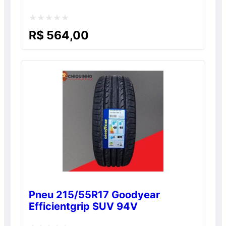
Avaliação
R$
564,00
0
de
5
Pneu 215/55R17 Goodyear
Efficientgrip SUV 94V