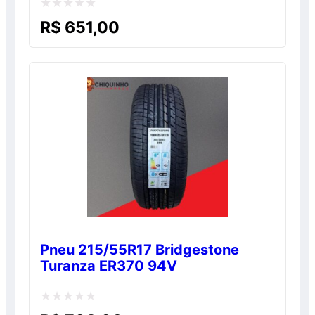
Avaliação
R$
651,00
0
de
5
Pneu 215/55R17 Bridgestone
Turanza ER370 94V
Avaliação