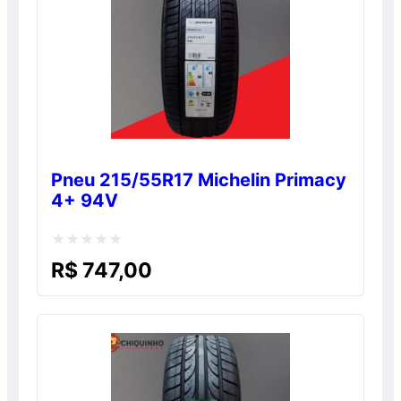
Pneu 215/55R17 Michelin Primacy
4+ 94V
Avaliação
R$
747,00
0
de
5