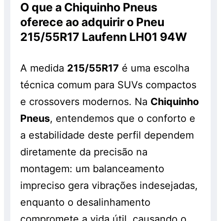
realizem os serviços de montagem,
O que a Chiquinho Pneus
anterior.
balanceamento e alinhamento, os quais
oferece ao adquirir o Pneu
serão cobrados à parte. Os pneus
215/55R17 Laufenn LH01 94W
também são vendidos separadamente e
sem a realização do serviço, pelo preço
A medida
215/55R17
é uma escolha
normal, sem o desconto. Promoção válida
enquanto durarem os estoques. Consulte!
técnica comum para SUVs compactos
e crossovers modernos. Na
Chiquinho
Pneus
, entendemos que o conforto e
a estabilidade deste perfil dependem
diretamente da precisão na
montagem: um balanceamento
impreciso gera vibrações indesejadas,
enquanto o desalinhamento
compromete a vida útil, causando o