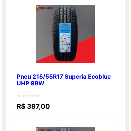
5
Pneu 215/55R17 Superia Ecoblue
UHP 98W
Avaliação
R$
397,00
0
de
5