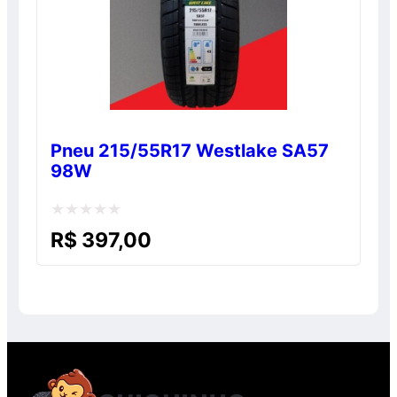
Pneu 215/55R17 Westlake SA57
98W
Avaliação
R$
397,00
0
de
5