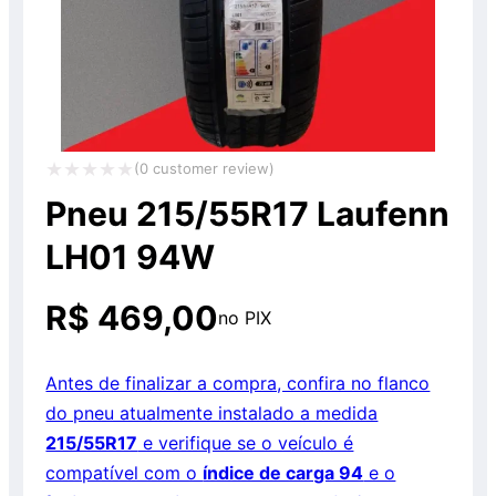
(
0
customer review)
Avaliação
Pneu 215/55R17 Laufenn
0
LH01 94W
de
5
R$
469,00
no PIX
Antes de finalizar a compra, confira no flanco
do pneu atualmente instalado a medida
215/55R17
e verifique se o veículo é
compatível com o
índice de carga 94
e o