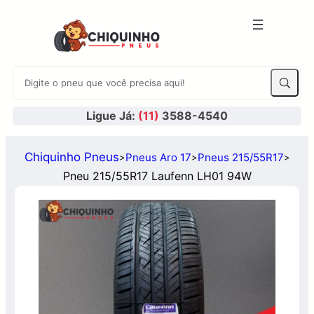
Ligue Já:
(11)
3588-4540
Chiquinho Pneus
Pneus Aro 17
Pneus 215/55R17
>
>
>
Pneu 215/55R17 Laufenn LH01 94W