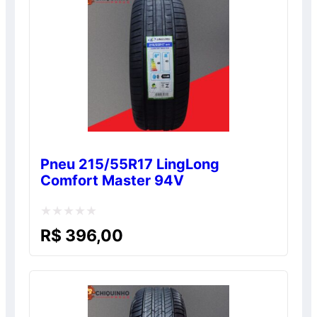
Pneu 215/55R17 LingLong
Comfort Master 94V
Avaliação
R$
396,00
0
de
5