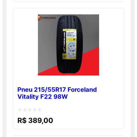
de
5
Pneu 215/55R17 Forceland
Vitality F22 98W
Avaliação
R$
389,00
0
de