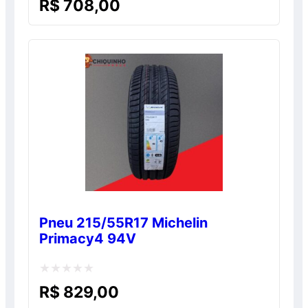
R$
708,00
0
de
5
Pneu 215/55R17 Michelin
Primacy4 94V
Avaliação
R$
829,00
0