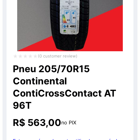
(
0
customer review)
Avaliação
Pneu 205/70R15
0
Continental
de
ContiCrossContact AT
5
96T
R$
563,00
no PIX