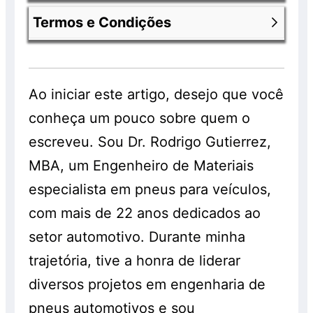
uma promoção e encontram-se com 30%
Termos e Condições
de desconto já aplicado. Os valores
Nossa política de privacidade você
anunciados com os descontos são válidos
consegue encontrar entrado na página
exclusivamente para clientes que
Política de Privacidade da Chiquinho
Você consegue ver
termos e condições
comprarem os pneus em nossa loja e que
Pneus
.
da chiquinho pneus
acessando o link
Ao iniciar este artigo, desejo que você
realizem os serviços de montagem,
anterior.
conheça um pouco sobre quem o
balanceamento e alinhamento, os quais
serão cobrados à parte. Os pneus
escreveu. Sou Dr. Rodrigo Gutierrez,
também são vendidos separadamente e
MBA, um Engenheiro de Materiais
sem a realização do serviço, pelo preço
especialista em pneus para veículos,
normal, sem o desconto. Promoção válida
com mais de 22 anos dedicados ao
enquanto durarem os estoques. Consulte!
setor automotivo. Durante minha
trajetória, tive a honra de liderar
diversos projetos em engenharia de
pneus automotivos e sou