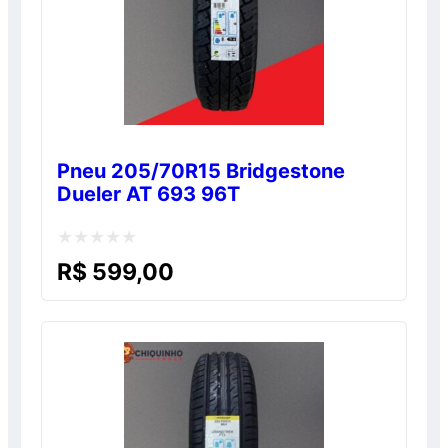
Pneu 205/70R15 Bridgestone
Dueler AT 693 96T
Avaliação
R$
599,00
0
de
5