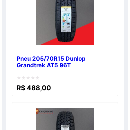
Pneu 205/70R15 Dunlop
Grandtrek AT5 96T
Avaliação
R$
488,00
0
de
5