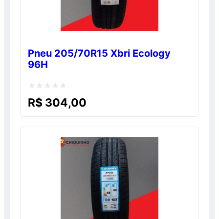
Pneu 205/70R15 Xbri Ecology
96H
Avaliação
R$
304,00
0
de
5