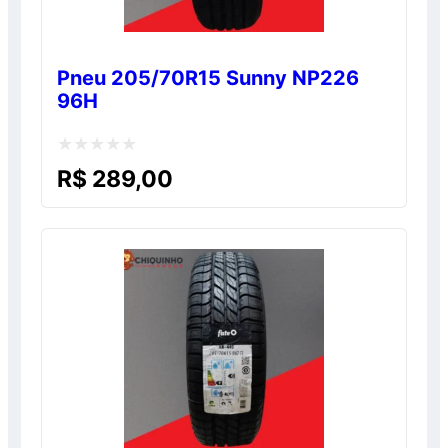
Pneu 205/70R15 Sunny NP226
96H
Avaliação
R$
289,00
0
de
5