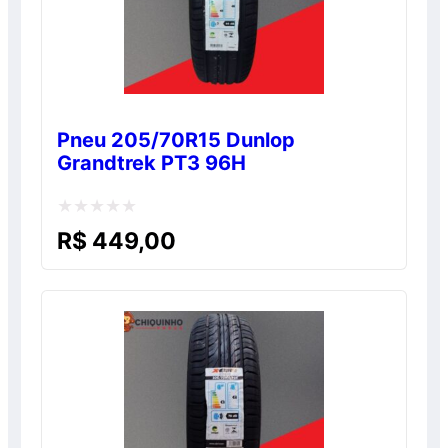
Pneu 205/70R15 Dunlop
Grandtrek PT3 96H
Avaliação
R$
449,00
0
de
5