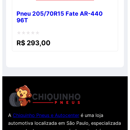
Pneu 205/70R15 Fate AR-440
96T
Avaliação
R$
293,00
0
de
5
A
Chiquinho Pneus e Autocenter
é uma loja
automotiva localizada em São Paulo, especializada