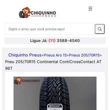
Ligue Já:
(11)
3588-4540
Chiquinho Pneus
Pneus Aro 15
Pneus 205/70R15
>
>
>
Pneu 205/70R15 Continental ContiCrossContact AT
96T