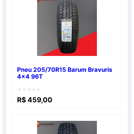
Pneu 205/70R15 Barum Bravuris
4×4 96T
Avaliação
R$
459,00
0
de
5