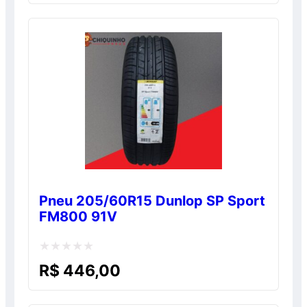
de
5
Pneu 205/60R15 Dunlop SP Sport
FM800 91V
Avaliação
R$
446,00
0
de