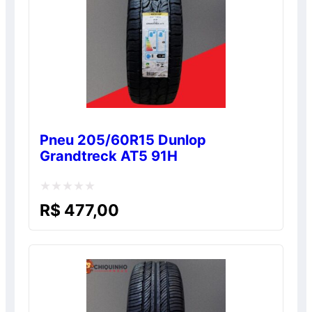
Pneu 205/60R15 Dunlop
Grandtreck AT5 91H
Avaliação
R$
477,00
0
de
5