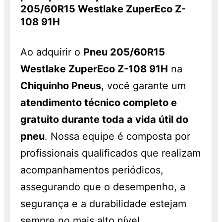
205/60R15 Westlake ZuperEco Z-
serão cobrados à parte. Os pneus
108 91H
também são vendidos separadamente e
sem a realização do serviço, pelo preço
Ao adquirir o
Pneu 205/60R15
normal, sem o desconto. Promoção válida
enquanto durarem os estoques. Consulte!
Westlake ZuperEco Z-108 91H
na
Chiquinho Pneus
, você garante um
atendimento técnico completo e
gratuito durante toda a vida útil do
pneu
. Nossa equipe é composta por
profissionais qualificados que realizam
acompanhamentos periódicos,
assegurando que o desempenho, a
segurança e a durabilidade estejam
sempre no mais alto nível.