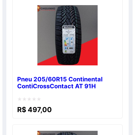
5
Pneu 205/60R15 Continental
ContiCrossContact AT 91H
Avaliação
R$
497,00
0
de
5