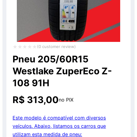
(
0
customer review)
Avaliação
Pneu 205/60R15
0
Westlake ZuperEco Z-
de
108 91H
5
R$
313,00
no PIX
Este modelo é compatível com diversos
veículos. Abaixo, listamos os carros que
utilizam esta medida de pneu: