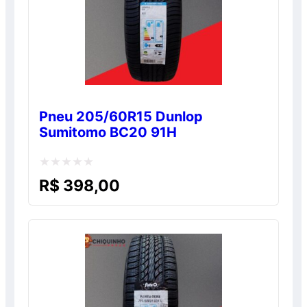
Pneu 205/60R15 Dunlop
Sumitomo BC20 91H
Avaliação
R$
398,00
0
de
5