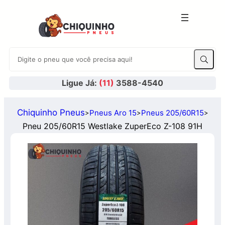
Ligue Já:
(11)
3588-4540
Chiquinho Pneus
Pneus Aro 15
Pneus 205/60R15
>
>
>
Pneu 205/60R15 Westlake ZuperEco Z-108 91H