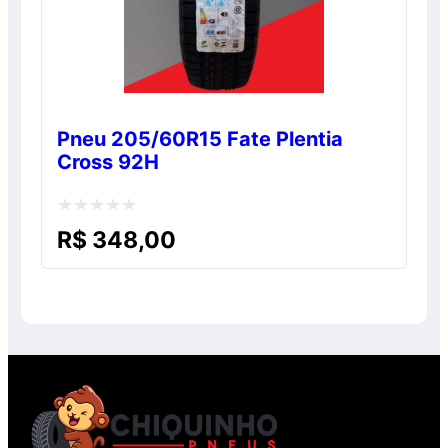
Pneu 205/60R15 Fate Plentia
Cross 92H
Avaliação
R$
348,00
0
de
5