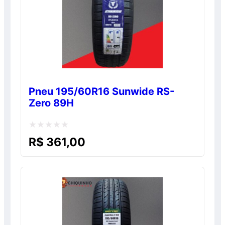
Pneu 195/60R16 Sunwide RS-
Zero 89H
Avaliação
R$
361,00
0
de
5