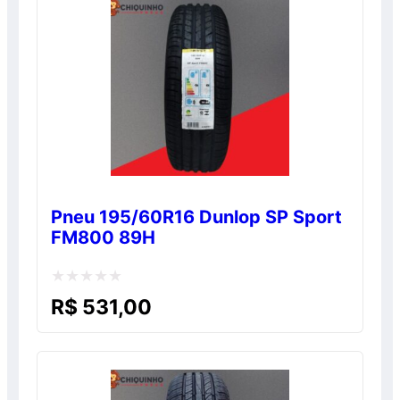
5
Pneu 195/60R16 Dunlop SP Sport
FM800 89H
Avaliação
R$
531,00
0
de
5