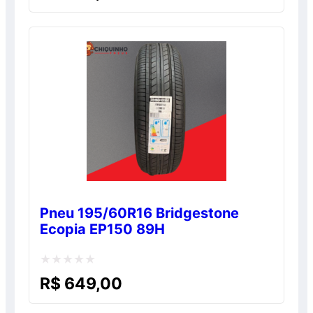
0
de
5
Pneu 195/60R16 Bridgestone
Ecopia EP150 89H
Avaliação
R$
649,00
0