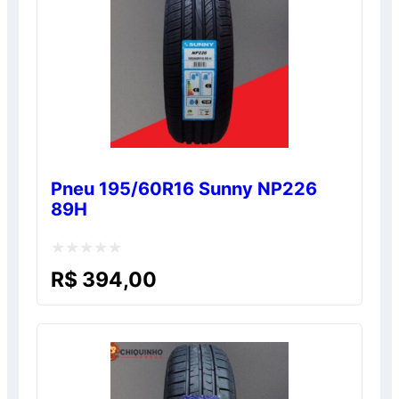
Pneu 195/60R16 Sunny NP226
89H
Avaliação
R$
394,00
0
de
5