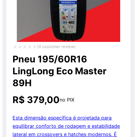
(
0
customer review)
Avaliação
Pneu 195/60R16
0
LingLong Eco Master
de
89H
5
R$
379,00
no PIX
Esta dimensão específica é projetada para
equilibrar conforto de rodagem e estabilidade
lateral em crossovers e hatches modernos. É