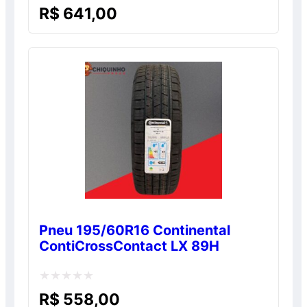
Avaliação
R$
641,00
0
de
5
Pneu 195/60R16 Continental
ContiCrossContact LX 89H
Avaliação
R$
558,00