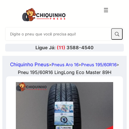
Ligue Já:
(11)
3588-4540
Chiquinho Pneus
Pneus Aro 16
Pneus 195/60R16
>
>
>
Pneu 195/60R16 LingLong Eco Master 89H