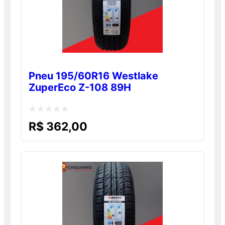
Pneu 195/60R16 Westlake
ZuperEco Z-108 89H
Avaliação
R$
362,00
0
de
5