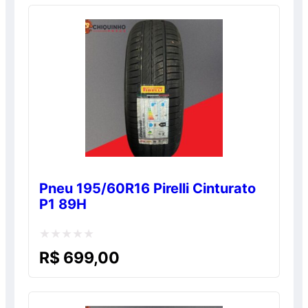
de
5
Pneu 195/60R16 Pirelli Cinturato
P1 89H
Avaliação
R$
699,00
0
de