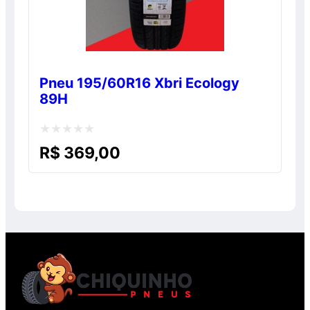
Pneu 195/60R16 Xbri Ecology
89H
Avaliação
R$
369,00
0
de
5