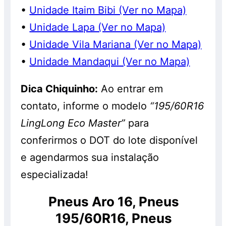
•
Unidade Itaim Bibi (Ver no Mapa)
•
Unidade Lapa (Ver no Mapa)
•
Unidade Vila Mariana (Ver no Mapa)
•
Unidade Mandaqui (Ver no Mapa)
Dica Chiquinho:
Ao entrar em
contato, informe o modelo
“195/60R16
LingLong Eco Master”
para
conferirmos o DOT do lote disponível
e agendarmos sua instalação
especializada!
Pneus Aro 16, Pneus
195/60R16, Pneus