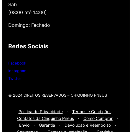
Sab
alinhamento grátis para você. Além disso,
nossa loja possui grande parceria com a
(08:00 até 14:00)
Gutierrez Pneus e Autocenter São Paulo
Domingo: Fechado
Então, entre em contato onde desejar:
Redes Sociais
Whatsap
: (11) 3588-4540
Telefone Fixo:
(11) 3588-4540
Facebook
Instagram
Twitter
© 2024 DIREITOS RESERVADOS​ – CHIQUINHO PNEUS
Política de Privacidade
·
Termos e Condições
·
Contatos da Chiquinho Pneus
·
Como Comprar
·
Envio
·
Garantia
·
Devolução e Reembolso
·
Segurança
·
Compra e Instalação
·
Carrinho
·