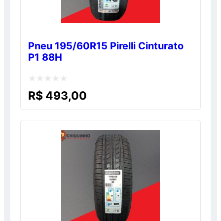
Pneu 195/60R15 Pirelli Cinturato
P1 88H
Avaliação
R$
493,00
0
de
5