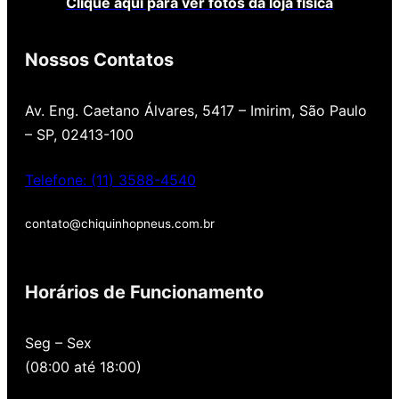
Clique aqui para ver fotos da loja física
Nossos Contatos
Av. Eng. Caetano Álvares, 5417 – Imirim, São Paulo
– SP, 02413-100
Telefone: (11) 3588-4540
contato@chiquinhopneus.com.br
Chiquinho Pneus é Padrão
Europeu de qualidade!
Horários de Funcionamento
Temos uma loja novinha, com os melhores
Seg – Sex
preços de São Paulo, alertamos por SMS
(08:00 até 18:00)
quando você precisa voltar para revisar,
oferecemos revisão, balanceamento e