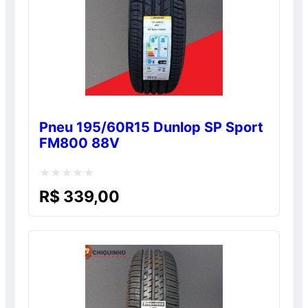
Pneu 195/60R15 Dunlop SP Sport
FM800 88V
Avaliação
R$
339,00
0
de
5