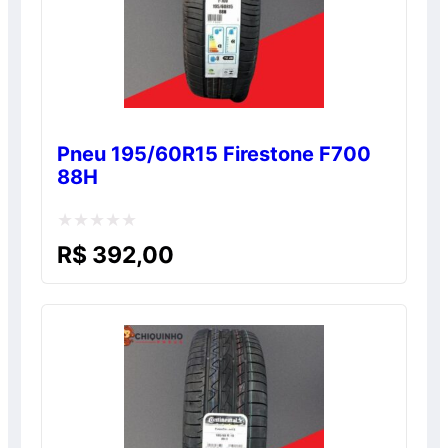
Pneu 195/60R15 Firestone F700
88H
Avaliação
R$
392,00
0
de
5