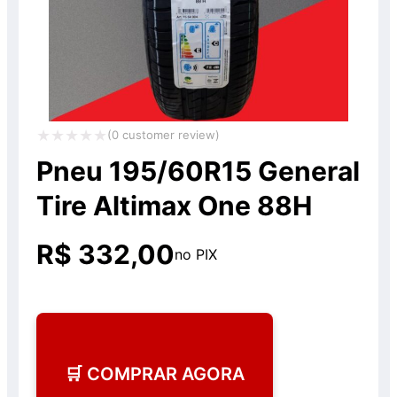
(
0
customer review)
Avaliação
Pneu 195/60R15 General
0
Tire Altimax One 88H
de
5
R$
332,00
no PIX
🛒 COMPRAR AGORA