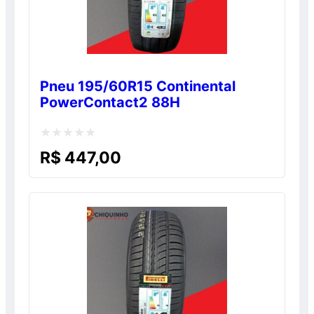
Pneu 195/60R15 Continental
PowerContact2 88H
Avaliação
R$
447,00
0
de
5