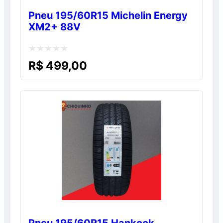
Pneu 195/60R15 Michelin Energy
XM2+ 88V
Avaliação
R$
499,00
0
de
5
Pneu 195/60R15 Hankook