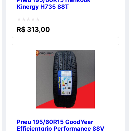
Kinergy H735 88T
Avaliação
R$
313,00
0
de
5
Pneu 195/60R15 GoodYear
Efficientgrip Performance 88V