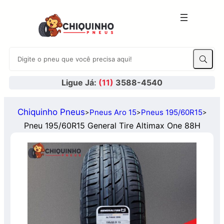
Ligue Já:
(11)
3588-4540
Chiquinho Pneus
Pneus Aro 15
Pneus 195/60R15
>
>
>
Pneu 195/60R15 General Tire Altimax One 88H