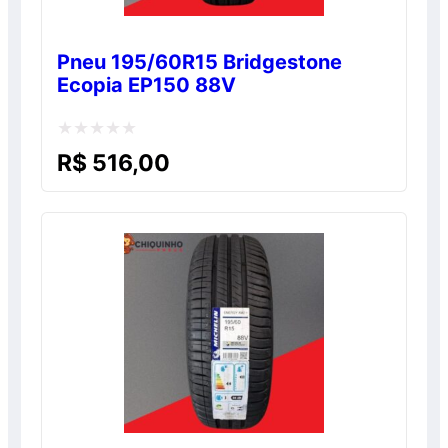
Pneu 195/60R15 Bridgestone
Ecopia EP150 88V
Avaliação
R$
516,00
0
de
5