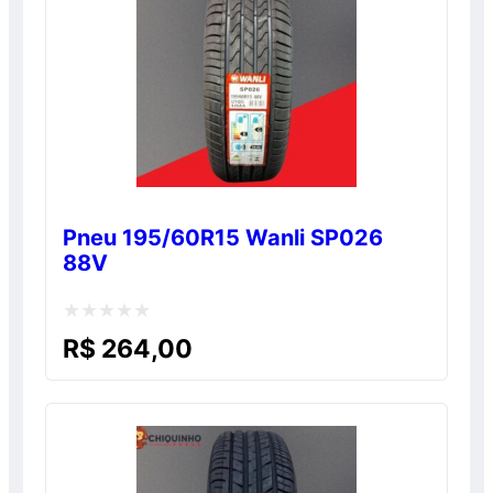
Pneu 195/60R15 Wanli SP026
88V
Avaliação
R$
264,00
0
de
5