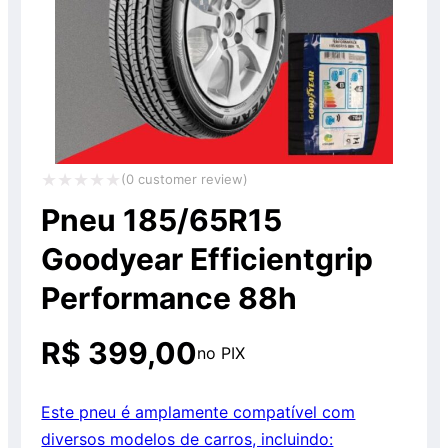
(
0
customer review)
Avaliação
Pneu 185/65R15
0
Goodyear Efficientgrip
de
Performance 88h
5
R$
399,00
no PIX
Este pneu é amplamente compatível com
diversos modelos de carros, incluindo: