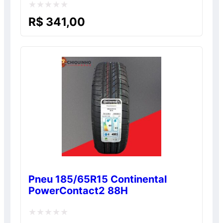
Avaliação
R$
341,00
0
de
5
Pneu 185/65R15 Continental
PowerContact2 88H