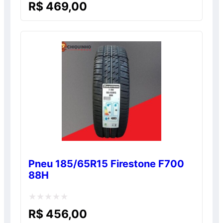
Avaliação
R$
469,00
0
de
5
Pneu 185/65R15 Firestone F700
88H
Avaliação
R$
456,00