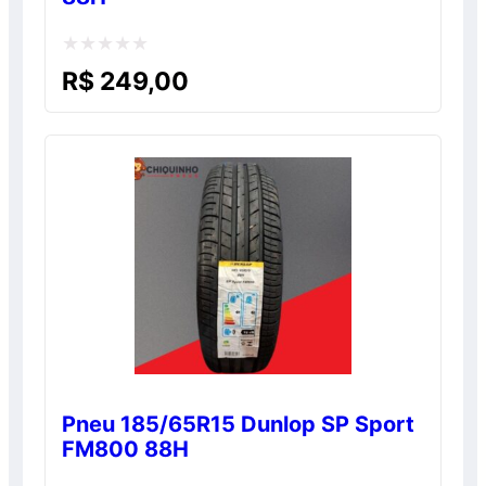
Avaliação
R$
249,00
0
de
5
Pneu 185/65R15 Dunlop SP Sport
FM800 88H