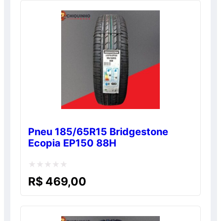
5
Pneu 185/65R15 Bridgestone
Ecopia EP150 88H
Avaliação
R$
469,00
0
de
5