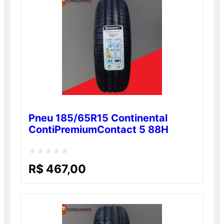
Pneu 185/65R15 Continental
ContiPremiumContact 5 88H
Avaliação
R$
467,00
0
de
5