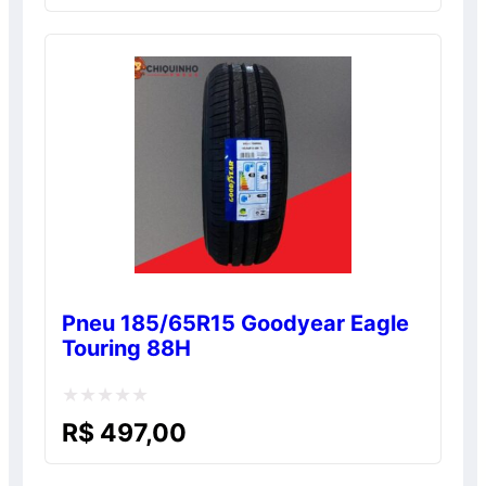
0
de
5
Pneu 185/65R15 Goodyear Eagle
Touring 88H
Avaliação
R$
497,00
0
de