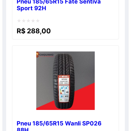
Pneu 185/65R15 Fate Sentiva
Sport 92H
Avaliação
R$
288,00
0
de
5
Pneu 185/65R15 Wanli SP026
88H