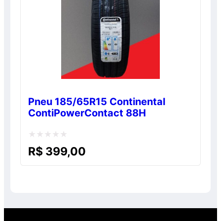
Pneu 185/65R15 Continental
ContiPowerContact 88H
Avaliação
R$
399,00
0
de
5