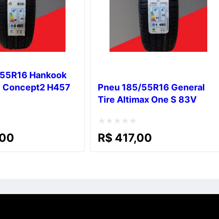
/55R16 Hankook
Z Concept2 H457
Pneu 185/55R16 General
Tire Altimax One S 83V
Avaliação
00
R$
417,00
0
de
5