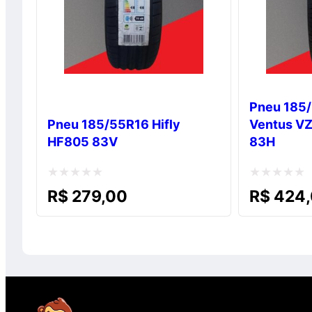
Pneu 185
Pneu 185/55R16 Hifly
Ventus V
HF805 83V
83H
Avaliação
Avaliação
R$
279,00
R$
424,
0
0
de
de
5
5