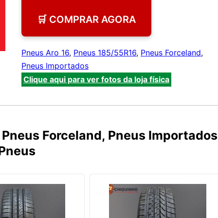
🛒 COMPRAR AGORA
Pneus Aro 16
,
Pneus 185/55R16
,
Pneus Forceland
,
Pneus Importados
Clique aqui para ver fotos da loja física
 Pneus Forceland, Pneus Importados
 Pneus