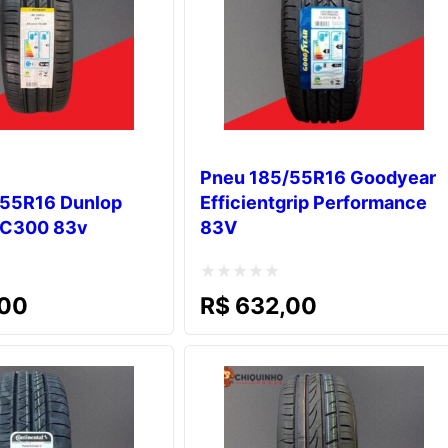
Pneu 185/55R16 Goodyear
/55R16 Dunlop
Efficientgrip Performance
EC300 83v
83V
Avaliação
00
R$
632,00
0
de
5