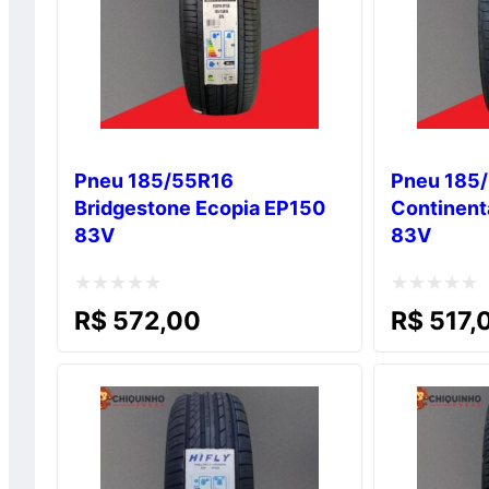
Pneu 185/55R16
Pneu 185
Bridgestone Ecopia EP150
Continent
83V
83V
Avaliação
Avaliação
R$
572,00
R$
517,
0
0
de
de
5
5