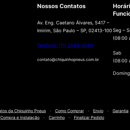
Nossos Contatos
Horár
Funci
Av. Eng. Caetano Álvares, 5417 –
Seg – S
Imirim, São Paulo – SP, 02413-100
(08:00 
Telefone: (11) 3588-4540
Sab
contato@chiquinhopneus.com.br
(08:00 
Doming
atos da Chiquinho Pneus
·
Como Comprar
·
Envio
·
Garantia
Compra e Instalação
·
Carrinho
·
Finalizar Pedido