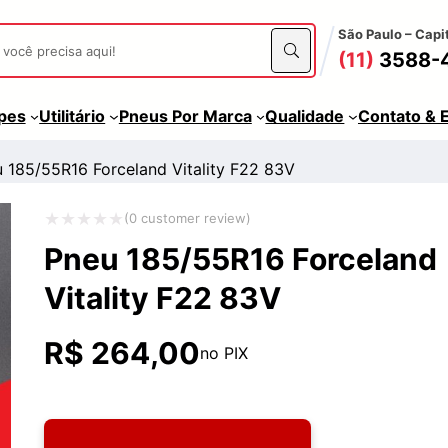
São Paulo – Capi
(11)
3588-
apes
Utilitário
Pneus Por Marca
Qualidade
Contato & 
 185/55R16 Forceland Vitality F22 83V
(
0
customer review)
Avaliação
Pneu 185/55R16 Forceland
0
Vitality F22 83V
de
5
R$
264,00
no PIX