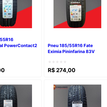
/55R16
al PowerContact2
Pneu 185/55R16 Fate
Eximia Pininfarina 83V
Avaliação
00
R$
274,00
0
de
5